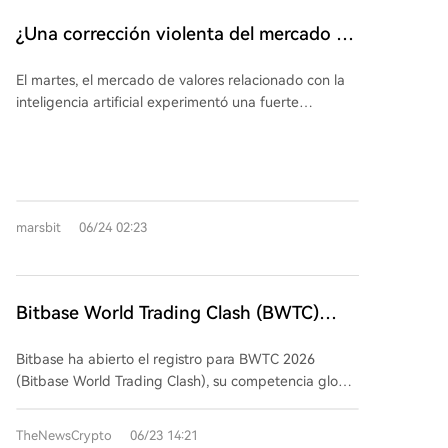
requiere unas 440.000 unidades de MLCC, frente a
¿Una corrección violenta del mercado de
las 30.000 de uno tradicional. Además, la IA exige
la IA, el momento Deepseek de Zhipu?
especificaciones superiores (mayor capacitancia,
El martes, el mercado de valores relacionado con la
menor tamaño), lo que eleva el precio promedio
inteligencia artificial experimentó una fuerte
(ASP). Se prevé que la contribución de los MLCC a los
corrección. Las ventas comenzaron en Corea del Sur,
ingresos de Samsung Electro-Mechanics aumente
donde Samsung Electronics y SK Hynix cayeron
del 15% en 2026 a más del 50% en 2030. La actual
bruscamente, arrastrando al índice KOSPI y activando
escasez de suministro se considera estructural, no
un mecanismo de suspensión temporal. La presión se
cíclica, debido a límites de capacidad y plazos de
extendió a Wall Street, afectando especialmente a
construcción de nuevas líneas de producción. Se
marsbit
06/24 02:23
acciones de semiconductores, memoria y
anticipan aumentos de precios del 30% para finales
almacenamiento en el Nasdaq y el S&P 500. Analistas
de 2026 y entre un 30% y un 50% en 2027. Samsung
vinculan la caída al lanzamiento del potente modelo
Electro-Mechanics se beneficia directamente del
de código abierto chino GLM-5.2 de智谱, un evento
aumento de precios de los MLCC, con márgenes más
Bitbase World Trading Clash (BWTC)
comparado con el impacto del modelo DeepSeek a
altos en los destinados a IA. También se ven
2026 ya está en marcha — Inscripciones
principios de año. Surgen dudas sobre si los modelos
reforzados sus negocios de sustratos ABF y nuevas
Bitbase ha abierto el registro para BWTC 2026
abiertas hasta julio
abiertos más económicos pueden desafiar la
líneas como condensadores de silicio. Morgan Stanley
(Bitbase World Trading Clash), su competencia global
supremacía de la IA estadounidense y poner en tela
proyecta un fuerte aumento en su ROE, del 7,5% en
de trading. El registro está abierto hasta el 23 de
de juicio las enormes inversiones en centros de datos
2025 al 32,2% en 2028, junto con una revalorización.
julio. El evento cuenta con dos modalidades: una por
de las grandes tecnológicas. En Corea, la caída
TheNewsCrypto
06/23 14:21
Los riesgos a la baja incluyen una caída en la
equipos (Futures Team Pro) y otra individual (Trophy