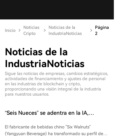
Noticias
Noticias de la
Página
Inicio
Cripto
IndustriaNoticias
2
Noticias de la
IndustriaNoticias
Sigue las noticias de empresas, cambios estratégicos,
actividades de financiamiento y ajustes de personal
en las industrias de blockchain y cripto,
proporcionando una visión integral de la industria
para nuestros usuarios.
“Seis Nueces” se adentra en la IA,
triplicando su valor bursátil en un año
El fabricante de bebidas chino "Six Walnuts"
(Yangyuan Beverage) ha transformado su perfil de