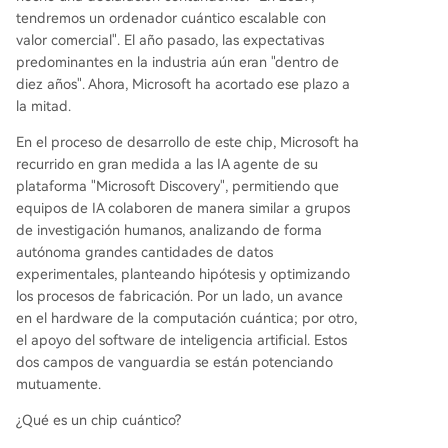
itos y la verificación de resultados. Mientras com
tendremos un ordenador cuántico escalable con
petidores como Google e IBM siguen otras rutas,
valor comercial". El año pasado, las expectativas
como los cúbits superconductores, el avance de
predominantes en la industria aún eran "dentro de
Microsoft acerca la computación cuántica comer
diez años". Ahora, Microsoft ha acortado ese plazo a
cial, pero su promesa para 2029 aún debe super
la mitad.
ar grandes obstáculos técnicos.
En el proceso de desarrollo de este chip, Microsoft ha
recurrido en gran medida a las IA agente de su
plataforma "Microsoft Discovery", permitiendo que
equipos de IA colaboren de manera similar a grupos
de investigación humanos, analizando de forma
autónoma grandes cantidades de datos
experimentales, planteando hipótesis y optimizando
los procesos de fabricación. Por un lado, un avance
en el hardware de la computación cuántica; por otro,
el apoyo del software de inteligencia artificial. Estos
dos campos de vanguardia se están potenciando
mutuamente.
¿Qué es un chip cuántico?