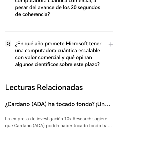
computadora cuántica comercial, a
pesar del avance de los 20 segundos
de coherencia?
¿En qué año promete Microsoft tener
Q
una computadora cuántica escalable
con valor comercial y qué opinan
algunos científicos sobre este plazo?
Lecturas Relacionadas
¿Cardano (ADA) ha tocado fondo? ¡Una
empresa de análisis informa! Aquí está la
La empresa de investigación 10x Research sugiere
información más reciente
que Cardano (ADA) podría haber tocado fondo tras
analizar su reciente repunte. Destacan que ADA
cotiza por encima de sus medias móviles de 7 y 30