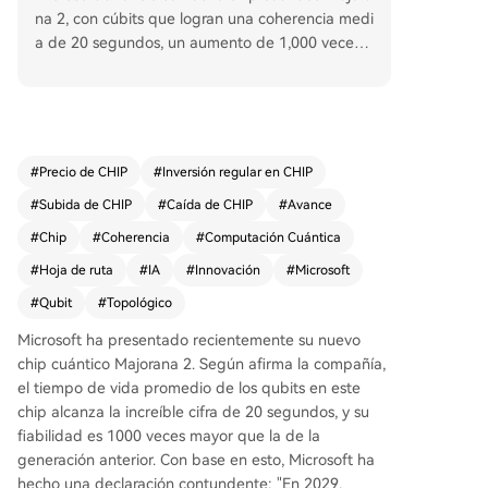
na 2, con cúbits que logran una coherencia medi
a de 20 segundos, un aumento de 1,000 veces e
n fiabilidad. La empresa afirma que tendrá una
computadora cuántica escalable y comercial par
a 2029. La clave es su enfoque de cúbits topoló
gicos, que usa partículas Majorana para almacen
ar información de manera no local, haciéndolos i
#
Precio de CHIP
#
Inversión regular en CHIP
ntrínsecamente más estables frente al ruido. Un
#
Subida de CHIP
#
Caída de CHIP
#
Avance
cambio crucial fue sustituir aluminio por plomo e
n el superconductor, mejorando la protección. L
#
Chip
#
Coherencia
#
Computación Cuántica
a inteligencia artificial (IA) agentiva de Microsoft
#
Hoja de ruta
#
IA
#
Innovación
#
Microsoft
Discovery aceleró drásticamente la investigació
#
Qubit
#
Topológico
n, analizando datos, optimizando parámetros y r
esolviendo problemas como el "ruido fantasma".
Microsoft ha presentado recientemente su nuevo
Sin embargo, persisten desafíos: el chip actual s
chip cuántico Majorana 2. Según afirma la compañía,
olo tiene 12 cúbits, lejos del millón necesario par
el tiempo de vida promedio de los qubits en este
a aplicaciones comerciales. Incluso con 20 segun
chip alcanza la increíble cifra de 20 segundos, y su
dos de coherencia, los algoritmos prácticos requi
fiabilidad es 1000 veces mayor que la de la
eren miles de millones de operaciones. Otros pro
generación anterior. Con base en esto, Microsoft ha
blemas son el alto costo de compilación de circu
hecho una declaración contundente: "En 2029,