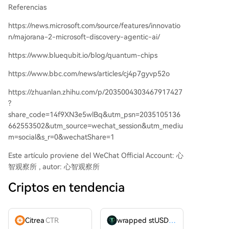
Referencias
https://news.microsoft.com/source/features/innovatio
n/majorana-2-microsoft-discovery-agentic-ai/
https://www.bluequbit.io/blog/quantum-chips
https://www.bbc.com/news/articles/cj4p7gyvp52o
https://zhuanlan.zhihu.com/p/2035004303467917427
?
share_code=14f9XN3e5wlBq&utm_psn=2035105136
662553502&utm_source=wechat_session&utm_mediu
m=social&s_r=0&wechatShare=1
Este artículo proviene del WeChat Official Account:
心
智观察所
, autor: 心智观察所
Criptos en tendencia
Citrea
CTR
wrapped stUSDT
WSTUSDT