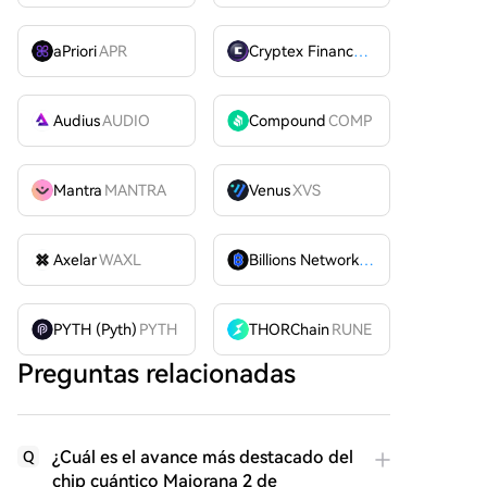
aPriori
APR
Cryptex Finance
CTX
Audius
AUDIO
Compound
COMP
Mantra
MANTRA
Venus
XVS
Axelar
WAXL
Billions Network
BILL
PYTH (Pyth)
PYTH
THORChain
RUNE
Preguntas relacionadas
¿Cuál es el avance más destacado del
Q
chip cuántico Majorana 2 de