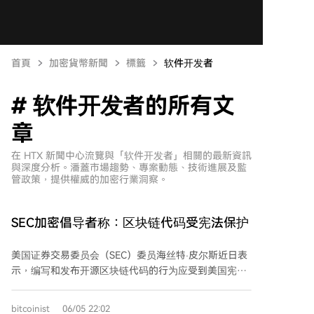
首頁
加密貨幣新聞
標籤
软件开发者
# 软件开发者的所有文
章
在 HTX 新聞中心流覽與「软件开发者」相關的最新資訊
與深度分析。潘蓋市場趨勢、專案動態、技術進展及監
管政策，提供權威的加密行業洞察。
SEC加密倡导者称：区块链代码受宪法保护
美国证券交易委员会（SEC）委员海丝特·皮尔斯近日表
示，编写和发布开源区块链代码的行为应受到美国宪法
第一修正案的保护。她认为，开发者不应仅因其编写的
代码被他人用于证券交易等活动，就被自动归类为证券
bitcoinist
06/05 22:02