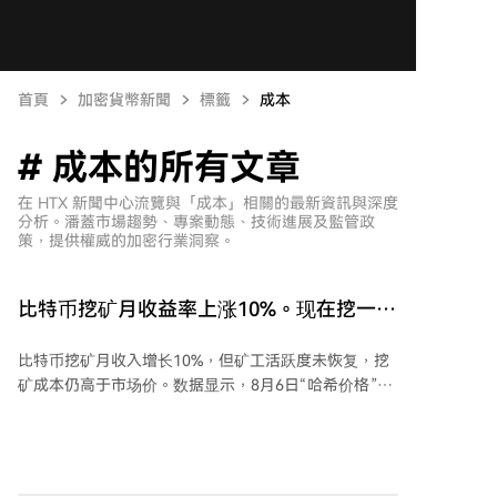
首頁
加密貨幣新聞
標籤
成本
# 成本的所有文章
在 HTX 新聞中心流覽與「成本」相關的最新資訊與深度
分析。潘蓋市場趨勢、專案動態、技術進展及監管政
策，提供權威的加密行業洞察。
比特币挖矿月收益率上涨10%。现在挖一个
比特币要花多少钱？
比特币挖矿月收入增长10%，但矿工活跃度未恢复，挖
矿成本仍高于市场价。数据显示，8月6日“哈希价格”
（反映单位算力日收入）约为32.52美元/Ph/s，较7月初
的29.67美元有所上升，但仍较年初下跌12%。今年前七
个月比特币价格下跌近26%，但挖矿难度同期下降约
15%，部分抵消了币价下跌对收益的影响。 目前平均挖