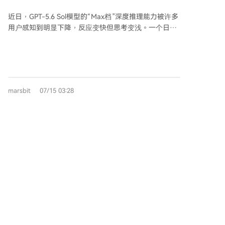
128，没智力固定的模型了？
挖矿经济竞争相对较小；通过自有矿场可自主控制电力
近日，GPT-5.6 Sol模型的“Max档”深度推理能力被许多
成本而非依赖第三方供应商。 此外，Zcash开发者于5月
用户感知到明显下降，反应变快但思考变浅。一个日本
承诺将在一个月内推出抗量子攻击钱包，并计划在2027
开发团队率先报告，其用于复杂任务的Codex Sol MAX
年底前全面转向后量子密码学。
表现大幅下滑。社区调查发现，模型背后有一个OpenAI
未公开的内部参数“juice value”，它代表推理算力预
算。用户测得Sol的Max档该值从960骤降至128，同时
可用上下文长度也从约372k缩回272k。 OpenAI负责人
marsbit
07/15 03:28
Tibo回应称，并未“降智”，而是进行了一场实验性调
整。原因是GPT-5.6上线后，其深度推理、多智能体并
行等新特性导致资源消耗远超预期，团队通过调低
“juice values”来排查用量激增的来源，并承诺已改回原
GPT-5.6 Sol首批内测结果来了，同任务成
设置。他还提到，上下文窗口的暂时回调是为了解决计
本只有Fable 5一半
费异常，后续会重新开放。 此事揭示了云端AI服务的现
GPT-5.6 Sol预览版首批内测结果出炉，表现强劲。英伟
实：用户付费购买的“固定智能”并不绝对，模型的实际
达工程师称其在30小时内即达到Opus需64小时的CUDA
推理资源配置（如思考时长、探索深度）可能被服务商
加速效果，后续版本或能碾压Opus。在图像生成（如飞
在后台动态调整。当AI从实验室“奇迹”走向规模化生产
船设计）和前端设计上，其细节、层次感和一致性优于
工具，其性能与成本间的平衡常由平台掌控。争议的核
GPT-5.5。该模型定位为处理高难度推理和复杂代码的
心在于，如果AI要成为可靠的基础设施，服务商需要提
长链路任务，特点是代码简洁（代码量仅为Opus的
供比模型名称更明确、透明的性能保障边界。
1/5）、追求深度优化而非快速试错。 与竞争对手Fable