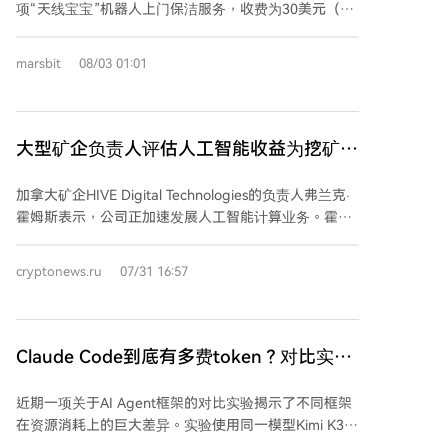
项“天线宝宝”机器人上门保洁服务，收费为30美元（约
行，仅需解决少量兼容性问题（如推测解码环节的一个
200人民币）每小时。该公司目前拥有Chelsea、Elon和
函数缺失）和进行针对性优化（如通过“补零”技巧匹配
Tony三款人形机器人，分别擅长厨房卫生间清洁、物品
高速注意力内核以大幅缩短首字生成时间）。这表明，
marsbit
08/03 01:01
归位和深度清洁。 值得注意的是，这些演示视频中的机
对于日益庞大的开放模型，AMD凭借更大的单卡显存和
器人动作均为人工远程遥控操作，而非自主人工智能。
持续改善的软件支持，正成为数据中心一个值得考虑的
公司解释，这种“遥操”模式是当前技术条件下的折衷方
高性价比选择。
案，旨在优先保证任务完成效率并收集真实家庭环境数
大型矿企负责人评估人工智能收益为挖矿的
据，以推动后续的自主化研发。所有展示视频均未加速
十倍
播放，这相较于业内常见的加速演示更具真实性。 文章
加拿大矿企HIVE Digital Technologies的负责人弗兰克·
指出，人形机器人进入家庭场景面临巨大挑战，主要体
霍姆斯表示，公司正加速发展人工智能计算业务。霍姆
现在技术复杂性和环境非标准化方面。与国内企业优先
斯指出，目前ASIC矿机每小时收益约为0.12至0.14美
聚焦工业场景不同，部分美国公司选择从家庭服务切
元，而单个英伟达H100 GPU每小时可带来近2美元收
cryptonews.ru
07/31 16:57
入。支持者认为，人形设计更符合人类直觉，便于远程
益，即使旧款GPU也能达到约1.4美元，收益约为矿机的
操控映射，并能提供独特的情绪价值。然而，消费者是
十倍。预计今年AI业务占公司收入比例将从约10%提升
否愿意为遥控机器人服务付费，市场接受度仍有待观
至50%以上。 多家大型矿企如Riot Platforms、Cipher
察。目前，该服务仅在旧金山以邀请制形式开放体验。
Digital、MARAHoldings和TeraWulf正通过转向或结合
Claude Code到底有多费token？对比实验
AI计算来减少亏损。MARAHoldings近期以6亿美元购买
来了：三大框架最多差30倍
了用于AI和挖矿的数据中心场地。其负责人曾表示，若
近期一项关于AI Agent框架的对比实验揭示了不同框架
比特币年涨幅低于50%，当前挖矿模式将难以盈利。 目
在资源消耗上的巨大差异。实验使用同一模型Kimi K3，
前比特币生产成本估计约为7.8万美元，而比特币价格已
在Claude Code、Hermes和Kimi Code三个框架上运行