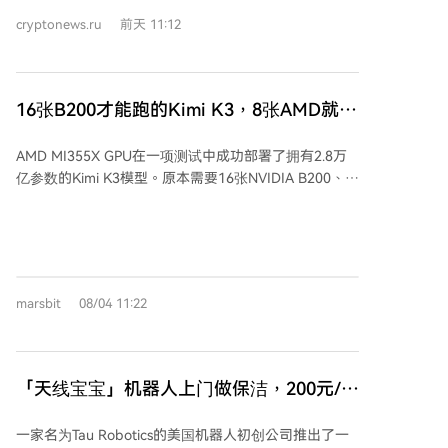
矿成本约7.77万美元，而比特币市价约6.47万美元，成
cryptonews.ru
前天 11:12
本仍高于收益，约20%矿工处于亏损状态。区块奖励
3.125 BTC当前价值约20.2万美元，远低于年初的27.3万
美元。挖矿成本因设备、电价、地区政策等因素差异较
大，上述数据仅为大致参考。 预计8月9日挖矿难度将上
16张B200才能跑的Kimi K3，8张AMD就装
调1.2%，但近期全网算力已从周均935 Eh/s降至857
下了
Eh/s，若算力持续下降，难度也可能下调。
AMD MI355X GPU在一项测试中成功部署了拥有2.8万
亿参数的Kimi K3模型。原本需要16张NVIDIA B200、横
跨两台服务器运行的模型，现在仅需一台配备8张
MI355X的服务器即可完成。这得益于MI355X每卡
288GB的更大显存，使得模型权重和KV Cache可完全置
于单节点内，避免了跨节点通信带来的性能损耗。 在性
能测试中，8卡MI355X方案在特定测试条件下实现了
marsbit
08/04 11:22
952 Token/s的总吞吐量，单用户生成速度为118
Token/s。对比16卡B200的双节点方案，其单节点等效
吞吐量约为后者的3.8倍。尽管8卡B300方案在绝对性能
（1568 Token/s）上仍然领先，但MI355X在假设的每卡
「天线宝宝」机器人上门做保洁，200元/小
每小时成本下，展现出了更高的性价比（约48 Token/美
时，纯·人工·智能
元）。 值得注意的是，在此次部署中，AMD的ROCm软
一家名为Tau Robotics的美国机器人初创公司推出了一
件生态表现出了较好的兼容性，模型基本可以直接运