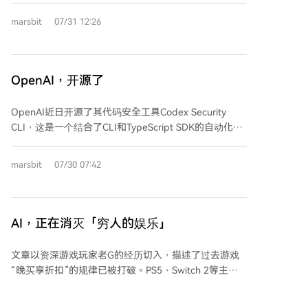
持续数月低于该水平，部分矿工因成本上升和挖矿难度
28个相同任务。结果显示，任务成功率相近，但Claude
marsbit
07/31 12:26
增加已开始关停设备。
Code的Token消耗量远超其他框架——其中位数Token
用量高达34万，是Kimi Code（约6.1万）的6倍，极端
情况下差距可达30倍。这直接导致成本差异显著：按
Kimi K3定价估算，平均单任务成本约为Kimi Code 0.22
OpenAI，开源了
美元、Hermes 0.28美元、Claude Code则达2美元。 分
析指出，Claude Code的高消耗主要源于其设计机制会
OpenAI近日开源了其代码安全工具Codex Security
在多轮交互中反复向模型输入大量历史上下文（包括消
CLI，这是一个结合了CLI和TypeScript SDK的自动化安
息、工具调用及文件内容），导致输入Token激增，而
全解决方案，能够扫描代码库以发现、验证并修复漏
非输出内容更多。实验进一步印证了近期研究趋势：在
洞。该工具脱胎于2025年的Aardvark项目，于今年3月
marsbit
07/30 07:42
模型能力趋同的背景下，Agent的编排层（Harness）已
以研究预览版形式上线，定位为“应用安全智能体”。其
成为影响效率和成本的关键因素。有研究显示，仅优化
工作流程包括：理解代码库生成威胁模型、基于上下文
Harness就可使平均任务成本降低41%、延迟缩短44%、
发现并分级漏洞、以及在沙箱中验证漏洞。据称，上线
Token消耗减少38%，而任务质量保持稳定。 这表明，
初期便在超过120万次提交中发现了数百个严重漏洞。
AI，正在消灭「穷人的娱乐」
AI Agent领域的竞争重点正从“能否完成任务”转向“谁能
然而，首批试用者反馈了成本过高和效率问题。有开发
以更高效、经济的方式完成”。未来，评估框架时需引入
者反映，扫描一个仓库耗时近一小时却因代码变动而失
文章以资深游戏玩家老G的经历切入，描述了过去游戏
“Harness税”等成本维度，框架本身的优化能力可能比
败，同时消耗了大量API额度。问题根源在于工具默认使
“晚买享折扣”的规律已被打破。PS5、Switch 2等主机
模型选择更为重要。
用高端模型GPT-5.6-sol，且将推理强度设为最高，导致
价格持续上涨，甚至已发售多年的老机型也在提价。游
调用费用昂贵。 此次开源被视为对英伟达CEO黄仁勋近
戏本体价格攀升，如GTA6标准版定价涨至79.99美元。