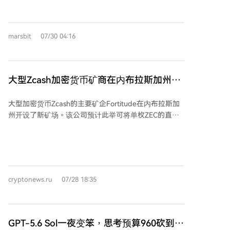
期支持开源AI表态的回应。但分析指出，OpenAI此次主
索尼宣布将逐步取消实体光盘，二手回血和收藏的渠道
要开源了应用层工具，其核心模型仍保持闭源。尽管如
被堵死。玩家寄予厚望的V社Steam Machine性价比也
此，Codex Security的开源标志着AI智能体深入代码安
令人失望。 厂商将涨价归因于全球经济环境、通胀及供
全领域的开始，其后续发展将依赖开发者社区的改进与
marsbit
07/30 04:16
应链成本上升。深层原因则是AI时代的到来改变了产业
创新。
格局。数据中心和AI训练对高端GPU、内存的需求激
增，挤占了消费电子（如游戏主机）的芯片与存储产
能，导致硬件成本普遍上涨。同时，现代3A游戏开发成
大型Zcash加密货币矿商在内布拉斯加州开
本极高（如传闻GTA6成本达10-15亿美元），迫使厂商
设新矿场
推动数字版、订阅制以寻求更稳定的收入。 文章指出，
大型加密货币Zcash的主要矿企Fortitude在内布拉斯加
游戏曾被认为是“性价比之王”的娱乐方式，但如今不仅
州开设了新矿场。该公司预计此举可将单枚ZEC的直接
越来越贵，其质量与优化也常被诟病。这种趋势蔓延至
挖矿成本从70美元降至40美元，前提是设备部署顺利、
其他数字娱乐领域，如视频会员复杂化、音乐平台全面
电力供应稳定且加密市场波动不大。目前Zcash交易价
订阅、云存储收费、AI工具服务化等。AI发展在提升体
格为462美元，市值77亿美元。 Fortitude解释成本节约
验的同时，也推高了基础设施和服务的成本，使得许多
源于更低的电价和更高效的新一代矿机，计划以约0.045
娱乐从“一次性买断”转向“持续付费”。文章认为，一个
美元/千瓦时的价格购电。新矿场位于两座太阳能电站附
“快乐越来越便宜”的互联网时代正在远去，消费者正为
cryptonews.ru
07/28 18:35
近，毗邻有冗余电力的变电站，可在电网高峰时段中断
未来的技术升级提前买单。
负载以降低能耗。 Fortitude成立于2025年1月，是
Digital Currency Group旗下Foundry的挖矿部门，采用
风险挖矿策略，将利润全部再投资于新设备和基础设施
GPT-5.6 Sol一夜变笨，思考预算960砍到
扩张。其CEO表示，Zcash的发展阶段与比特币不同，