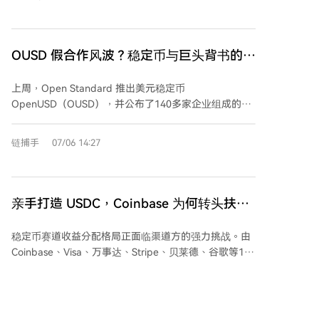
台以新推出的联盟稳定币OUSD为起点，同时兼容USDC
对主要客户自研芯片带来的竞争压力。
和USDG。 回顾Visa在稳定币领域的布局，其路径清
晰：从2021年首次使用USDC结算的“使用者”，到通过
卡产品与Visa Direct成为“分发者”，再到通过VTAP平台
OUSD 假合作风波？稳定币与巨头背书的信
帮助银行发行稳定币的“赋能者”。如今，VSP平台整合
用游戏
了各项能力，使Visa成为连接各方的“枢纽”。 尽管看似
上周，Open Standard 推出美元稳定币
距离亲自发行稳定币仅一步之遥，但Visa的战略选择是
OpenUSD（OUSD），并公布了140多家企业组成的豪
保持中立。亲自发币可能引发与现有合作伙伴的竞争，
华背书名单，包括 Visa、万事达卡、Stripe、贝莱德、
并承担沉重的监管和资产负债表负担。因此，Visa选择
谷歌、三星、Coinbase 等巨头。此举一度引发市场震
链捕手
07/06 14:27
以联盟成员身份支持OUSD，分享发行层收益，同时继
动，但名单很快遭到质疑。多家韩国企业如三星电子、
续支持USDC等其他稳定币，维持其作为“默认入口”的
新韩金融等出面澄清，称仅进行过初步接洽或表示会评
轻资产商业模式。这一策略与竞争对手万事达收购基础
估，并未正式同意加入，部分公司甚至是通过新闻才得
设施的做法形成对比。Visa的目标是成为稳定币生态中
知自己被列为成员。美国也有行业人士指出，名单存在
亲手打造 USDC，Coinbase 为何转头扶持
不可或缺的基础设施层，而非直接的发行方。
误导性。 OUSD 宣称提供零手续费铸造赎回、无交易量
竞争对手 OUSD？
上限，并将大部分储备收益分享给合作伙伴。然而，这
稳定币赛道收益分配格局正面临渠道方的强力挑战。由
种模式使得被列入名单具有实际商业和信誉含义，加剧
Coinbase、Visa、万事达、Stripe、贝莱德、谷歌等140
了争议。文章指出，利用巨头名声造势是加密行业的常
余家企业联合筹建的Open USD（OUSD）项目正式推
见营销手法，并引用了此前 Facebook 的 Libra（后更
出，其核心在于革新收益分配模式：提供免费铸币与赎
名 Diem）项目为例：该项目初期同样拥有全明星联
回服务，并将储备产生的大部分利息直接分给拓展用户
盟，但在监管压力下，PayPal、Visa 等核心伙伴迅速退
和流通的渠道平台。 此举对USDC发行方Circle构成直接