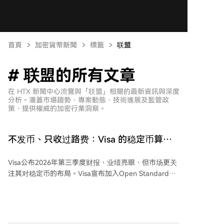
首頁
加密貨幣新聞
標籤
联盟
# 联盟的所有文章
在 HTX 新聞中心流覽與「联盟」相關的最新資訊與深度
分析。潘蓋市場趨勢、專案動態、技術進展及監管政
策，提供權威的加密行業洞察。
不发币、只收过路费：Visa 的稳定币算盘
比发行方更狠
Visa公布2026年第三季度财报，业绩亮眼，但市场更关
注其对稳定币的布局。Visa宣布加入Open Standard联
盟支持新稳定币OpenUSD，并推出Visa稳定币平台
（VSP），为金融机构提供稳定币的存取、托管、结算
及钱包服务。公司强调采取多币种、多链策略，自身不
发行稳定币，而是专注于构建底层基础设施和渠道。 文