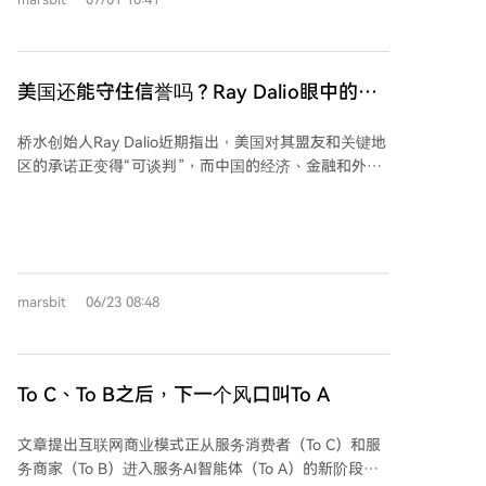
可能导致对基础设施的投资不足；而大型企业联盟模式
式，因其主要收入依赖USDC储备资产的利息，导致其
在敏捷性和执行力上往往存在挑战，难以实现有效创
股价单日大跌近20%。 这让人想起2019年Facebook主
新。 Allaire强调，Circle与重要合作伙伴（包括
导的Libra项目。当时，类似的巨头联盟试图创建全球数
Coinbase）的关系依然牢固，并将继续以开放合作的
字货币，但因监管压力、Facebook形象问题及联盟内部
美国还能守住信誉吗？Ray Dalio眼中的
“大帐篷心态”建设生态。他欢迎OUSD加入稳定币领
分歧而失败。然而，Libra的愿景并未消失。 七年间，
「朝贡式」新秩序
域，同时表达了对USDC现有地位和未来发展的信心。
监管框架（如美国GENIUS法案）逐渐明晰，公链等基
桥水创始人Ray Dalio近期指出，美国对其盟友和关键地
础设施成熟，支付公司也已积累相关经验。Open USD
区的承诺正变得“可谈判”，而中国的经济、金融和外交
的叙事更为收敛，聚焦于合规的美元稳定币和企业结算
影响力持续上升，可能催生一种现代版的“朝贡式”区域
管道，不再像Libra那样充满宏大但敏感的全球金融变革
秩序。这种秩序并非直接控制，而是基于权力差异、经
野心。 不过，联盟模式固有的行动缓慢、利益协调困难
济利益和外交压力的等级关系。 市场对此最敏感的风险
等挑战依然存在。稳定币的成功关键在于建立流动性、
点集中在东亚先进半导体供应链。该地区生产全球超
信任和用户习惯，而非一纸华丽的成员名单。Open
90%的最先进芯片，任何地缘政治不确定性——如承诺
USD短期内更可能在企业间支付和特定链上场景中取得
marsbit
06/23 08:48
延迟、航运风险或供应链压力——都可能率先引发相关
进展，而非迅速取代USDC。 对Circle而言，市场正在重
资产的价格波动，影响全球AI芯片供应链和科技股估
新评估其价值：它从“稳定币时代的稀缺门票”被拉回至
值。 Dalio认为，美国的相对威慑力下降，亚洲国家将
“众多发行方之一”的竞争现实，其依赖单一收入模型
重新评估谁能提供安全与经济秩序。中国通过贸易、金
To C、To B之后，下一个风口叫To A
（储备利息）和外部合作伙伴分发的脆弱性因此暴露。
融和供应链影响力施加“非直接压力”，类似“不战而屈人
Open USD的出现，标志着稳定币领域从早期探索进入
之兵”的策略。这可能导致区域资本流向、人民币资产估
巨头合规入场、竞争加剧的新阶段。
文章提出互联网商业模式正从服务消费者（To C）和服
值和亚洲市场情绪发生渐变。 然而，局势发展存在变
务商家（To B）进入服务AI智能体（To A）的新阶段。
数：美国政策可能反复，芯片自给仍需时间，各方误判