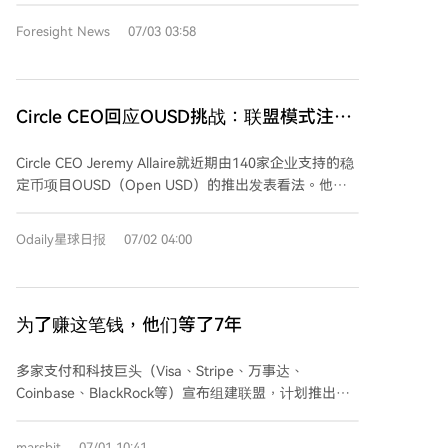
出，最终项目失败出售。 面对竞争，Circle CEO
威胁，尤其是其最重要的分销合作伙伴Coinbase的加
Jeremy Allaire 表示欢迎，但他指出稳定币市场具有网
Foresight News
07/03 03:58
入。Coinbase平台持有超过25%的流通USDC，其支持
络效应，趋向赢家通吃。他认为联盟模式历史上协调困
OUSD被视为在2026年8月与Circle的合作协议到期前，
难、进度缓慢，且将收入全部分配会导致基础设施投入
增强自身议价能力的关键筹码。市场对此反应强烈，联
不足。目前稳定币市场由 USDT 和 USDC 主导，两者合
盟官宣当日Circle股价暴跌16%。 Circle首席执行官
Circle CEO回应OUSD挑战：联盟模式注定
计占据近90%市场份额。 文章总结道，稳定币的成功最
Jeremy Allaire为USDC模式辩护，强调其历经近十年建
终取决于真实的使用场景和用户，而非营销声势。
失败，这局我“赢家通吃”
立的广泛流动性网络和深厚生态整合是难以复制的护城
OUSD 虽拥有部分真实背书和差异化模型，但其前景仍
Circle CEO Jeremy Allaire就近期由140家企业支持的稳
河。他质疑大型企业联盟的决策效率，并指出将全部收
需市场检验。这场风波再次揭示了加密行业依赖“巨头站
定币项目OUSD（Open USD）的推出发表看法。他认
益分配给渠道方将无力支撑合规、风控等必要的基础设
台”进行信用背书所伴随的风险。
为稳定币市场具有“赢家通吃”的网络效应特征，而
施投入。 市场分析认为OUSD面临多重挑战：包括严峻
USDC凭借近十年构建的广泛应用集成、全球流动性网
的冷启动困境、联盟内部难以协调治理、可能引发反垄
Odaily星球日报
07/02 04:00
络和监管合规性，已建立起主导地位。 Allaire阐述了
断审查，以及各成员自身也在布局竞品可能导致流量分
USDC的三个核心优势：首先，作为互联网公共协议
散。 OUSD的诞生标志着稳定币行业的竞争核心，已从
层，其庞大的开发者与服务集成创造了强大的网络效
技术比拼转向网络收益分配权的博弈。渠道平台试图收
应。其次，高流动性网络效应，USDC拥有深度的一级
为了赚这笔钱，他们等了7年
回由自身用户流量产生的利息收益，正在撼动由发行方
和二级市场流动性，并已嵌入全球众多交易和支付平
主导的传统商业模式。
台。第三，与全球政策和监管环境的深度整合，USDC
多家支付和科技巨头（Visa、Stripe、万事达、
在关键市场获得了官方认可与许可。 针对OUSD提出的
Coinbase、BlackRock等）宣布组建联盟，计划推出名
免费赎回、收益共享和联盟治理模式，Allaire逐一回
为“Open USD”的美元稳定币，并将储备收益分给采用
应：免费赎回可能面临市场现实压力；将全部收入分享
该币的公司。此举直接冲击了稳定币公司Circle的商业模
marsbit
07/01 10:41