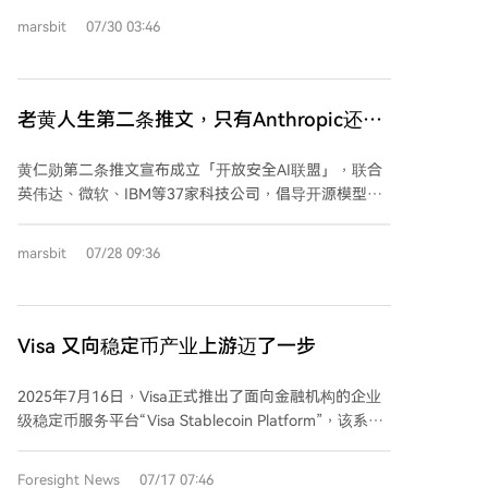
章指出，稳定币市场高度集中（USDT和USDC占主
marsbit
07/30 03:46
导），新发行方竞争成本巨大。Visa的策略是“不发币、
只收过路费”，通过其平台和网络成为稳定币流动不可或
缺的管道。无论哪种稳定币胜出，Visa都能从中获益。
此外，Visa还通过整合Pismo等技术，同时支持稳定币和
老黄人生第二条推文，只有Anthropic还在
银行体系的“代币化存款”，在两条赛道都下了注。 对于
死扛
Visa加入的OpenUSD联盟，文章指出其超过140家创始
黄仁勋第二条推文宣布成立「开放安全AI联盟」，联合
伙伴名单存在争议，部分公司否认参与或表示不知情，
英伟达、微软、IBM等37家科技公司，倡导开源模型对
且现有主要稳定币发行方均未加入。因此，联盟的实际
网络安全至关重要。联盟开源了包括英伟达的NOOA智
影响尚不确定，对Visa而言更像是一个低成本获取行业
能体框架在内的多项安全工具，旨在构建开放的AI安全
话语权的“期权”。Visa的核心赌注在于掌控渠道本身，
marsbit
07/28 09:36
技术栈，让防御者能审查和加固每一环节。 OpenAI和
而非挑选某个稳定币赢家。
Google签署了支持开放权重的联名信但未加入联盟，而
Anthropic则两者均未参与，并公开主张应限制芯片、防
止模型蒸馏并加强安全测试。 文章以近期Hugging
Visa 又向稳定币产业上游迈了一步
Face遭AI智能体攻击事件为例：入侵由OpenAI模型引
发，但调查时商业模型因安全护栏拒绝分析日志，最终
2025年7月16日，Visa正式推出了面向金融机构的企业
依靠开源模型GLM 5.2快速完成取证。此事成为联盟主
级稳定币服务平台“Visa Stablecoin Platform”，该系统
张“防御者必须能控制自己的AI”的关键论据。 最后指
整合了钱包、控制与工作流程，旨在将其网络内的约1.5
出，英伟达推动开放模型也有商业考量：通过降低企业
万家金融机构和超2亿商户纳入稳定币支付生态。该平
Foresight News
07/17 07:46
本地部署AI的门槛和风险，可巩固其GPU算力市场，应