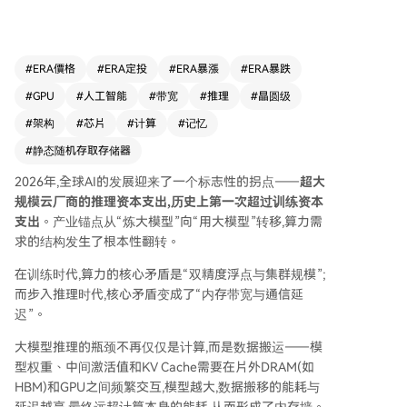
的高能耗与延迟。 为突破内存墙，Cerebras公司
选择了“晶圆级计算”的激进路线。其核心产品WSE
-3不切割晶圆，直接制成超大芯片，集成90万个AI
核心和44GB片上SRAM，带来远超传统GPU（如英
#
ERA價格
#
ERA定投
#
ERA暴漲
#
ERA暴跌
伟达B200）的片上内存带宽。其架构将模型权重
#
GPU
#
人工智能
#
带宽
#
推理
#
晶圆级
存储于片外MemoryX，按需流式传输至芯片计
算，从而在LLM推理，尤其是首token延迟和长上
#
架构
#
芯片
#
计算
#
记忆
下文任务中展现出显著优势，token生成速率可达
#
静态随机存取存储器
GPU的1.5-5倍。同时，其芯片内互联功耗也远低
于当前GPU。 但这种极致物理优化也带来挑战：
2026年,全球AI的发展迎来了一个标志性的拐点——
超大
通过先进制程提升SRAM容量的路径已近天花板；
规模云厂商的推理资本支出,历史上第一次超过训练资本
整片晶圆发热量大，需专用液冷；片外I/O带宽有
支出
。产业锚点从“炼大模型”向“用大模型”转移,算力需
限，难以高速扩展形成大规模集群；软件生态也与
求的结构发生了根本性翻转。
主流CUDA不兼容。 与此同时，行业巨头正通过多
在训练时代,算力的核心矛盾是“双精度浮点与集群规模”;
条路径围剿：1）自研ASIC推理芯片（如谷歌TP
而步入推理时代,核心矛盾变成了“内存带宽与通信延
U、微软Maia）；2）利用台积电SoW等先进封装
迟”。
技术将“晶圆级”能力通用化、平民化；3）探索光
互联/光计算作为终极解决方案。 Cerebras还面临
大模型推理的瓶颈不再仅仅是计算,而是数据搬运——模
商业转型的挑战，巨额订单迫使其从芯片商转向云
型权重、中间激活值和KV Cache需要在片外DRAM(如
服务商，需快速建设专用数据中心，交付压力巨
HBM)和GPU之间频繁交互,模型越大,数据搬移的能耗与
大。 最终，AI推理时代的算力架构呈现路线分野：