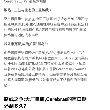
Cerebras 三代产品技术规格
散热、工艺与生态的三重炼狱。
整片晶圆集中发热,热流密度较高,必须依赖定制机房和专
用液冷系统,此外,生态通用性意味着客户必须适应其定制
化的软件栈,与现有CUDA等通用编程框架的兼容性弱,软
件移植与适配成本高昂。
片外带宽低,成为扩展“孤岛”。
由于晶圆级物理设计的限制,WSE边缘能够引出的I/O引
脚数量极其有限,导致其I/O带宽仅为150GB/s。这与英伟
达NVLink动辄1.8TB/s的双向带宽相比,犹如蜗牛。这意
味着WSE极难向外高速扩展。尽管Cerebras的SwarmX
互联在多系统组合上做得尚可,但在需要多芯片高速互联
的超大模型面前,极低的片外带宽成为了结构性的物理枷
锁。
路线之争:大厂自研,Cerebras的窗口期
还剩多久?