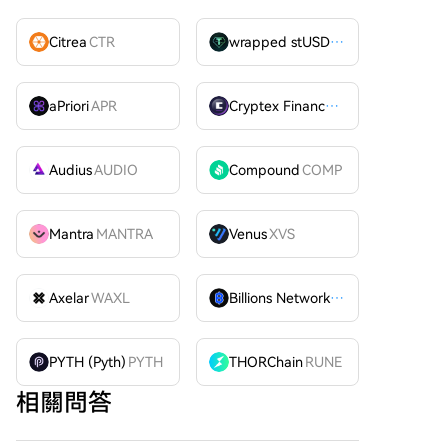
Citrea
CTR
wrapped stUSDT
WSTUSDT
aPriori
APR
Cryptex Finance
CTX
Audius
AUDIO
Compound
COMP
Mantra
MANTRA
Venus
XVS
Axelar
WAXL
Billions Network
BILL
PYTH (Pyth)
PYTH
THORChain
RUNE
相關問答