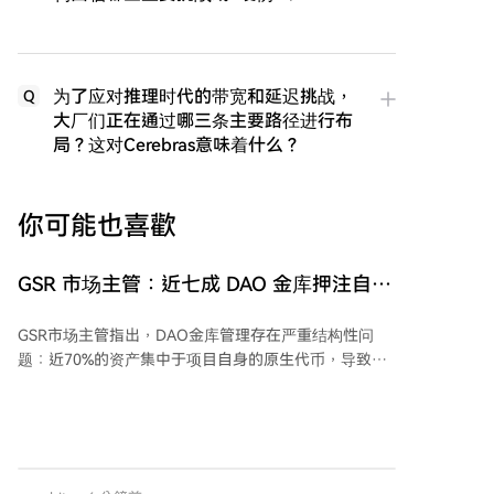
为了应对推理时代的带宽和延迟挑战，
Q
大厂们正在通过哪三条主要路径进行布
局？这对Cerebras意味着什么？
你可能也喜歡
GSR 市场主管：近七成 DAO 金库押注自家
代币，牛市一过就是三重暴击
GSR市场主管指出，DAO金库管理存在严重结构性问
题：近70%的资产集中于项目自身的原生代币，导致其
在熊市中面临三重打击——金库价值缩水、协议收入锐
减、链上活动萎靡。这种高度集中的配置使项目在低迷
期异常脆弱，运营储备迅速消耗。文章强调，多数项目
在市场下跌后才寻求对冲保护，而此时期权费用已变得
昂贵。作者建议采用“领子策略”等衍生工具，在不直接