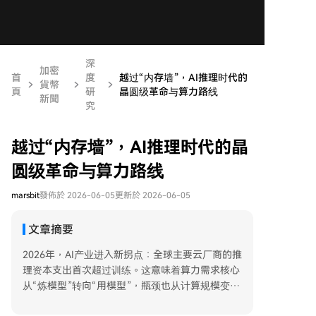
深
加密
首
度
越过“内存墙”，AI推理时代的
貨幣
頁
研
晶圆级革命与算力路线
新聞
究
越过“内存墙”，AI推理时代的晶
圆级革命与算力路线
marsbit
發佈於 2026-06-05
更新於 2026-06-05
文章摘要
2026年，AI产业进入新拐点：全球主要云厂商的推
理资本支出首次超过训练。这意味着算力需求核心
从“炼模型”转向“用模型”，瓶颈也从计算规模变为
“内存墙”——即数据在GPU与片外存储间搬运带来