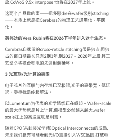
放,CoWoS 9.5x interposer也将在2027年上线。
这两个产品做的事——把多颗die在wafer级别stitching
——本质上就是把Cerebras的物理工艺通用化、平民
化。
英伟达的Vera Rubin将在2026下半年进入这个生态。
Cerebras自家做的cross-reticle stitching虽是独占,但独
占的窗口期最长只有2到3年,到2027 - 2028年之后,其工
艺壁垒将被台积电的先进封装稀释。
3 光互联/光计算的突围
电子芯片的互联与内存墙已至极限,光子的高带宽、低延
迟、零串扰是终极解法。
以Lumentum为代表的光学路线正在崛起。Wafer-scale
的最大优势就是片上计算,但模型必然越来越大,wafer
scale往上的高速互联是刚需。
随着CPO(共封装光学)和Optical Interconnects的成熟,
未来我们极有可能看到光I/O直接引入WSE晶圆,打破电