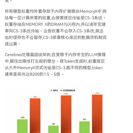
离。
所有模型权重均外置存放于内存扩展模块MemoryX中,网
络每一层计算所需的权重,会按需逐层传输至CS-3系统。
权重存储在MEMORY X的DRAM与闪存内,并以满带宽速
率向CS-3系统传输。这些权重不会存入CS-3系统,就连
临时缓存也不会留存,CS-3依靠核心底层的数据流机制完
成运算。
Cerebras凭借晶圆级架构,在受限于内存带宽的LLM推理
中,展现出降维打击般的壁垒。逐Token生成时,权重按层
从片外MemoryX流式传输至CS-3,跑不同的模型,token
速率是英伟达B200的1.5 - 5倍。