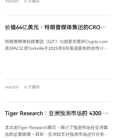
marsbit
6 分鐘前
出售代币的前提下锁定价值区间，提前管理风险。此
外，应优化金库结构，将运营储备（稳定资产）与长期
投资持仓分离，并制定持续的风险管理政策，以确保项
目在周期波动中保持建设能力，延长生存跑道。GSR作
价值64亿美元，特朗普媒体集团的CRO囤
为专业机构，为DAO提供场外交易、大宗交易及定制化
币计划黄了
对冲方案等服务。
特朗普媒体科技集团（DJT）与加密交易所Crypto.com
及SPAC公司Yorkville于2025年8月高调宣布的合作计划
已正式终止。该计划原拟通过设立一家上市财库公司，
囤积价值约64亿美元的CRO代币，并配套推出预测市场
产品及ETF托管服务。然而，历经一年后，三方宣布全
面搁置该合作，仅保留早期已完成的资产互换（特朗普
媒体购入1.05亿美元CRO，Crypto.com购入5000万美元
marsbit
6 分鐘前
DJT股票）。 合作终止主要受市场环境变化影响：CRO
价格一年内下跌约70%，比特币也从2025年高点腰斩，
导致“囤币型上市公司”模式遇冷。Crypto.com CEO表
示，在当前市场下继续推进已“不合理”。此次合作自开
Tiger Research：亚洲预测市场的 4300 万
始便因政治关联引发争议，Crypto.com此前曾向特朗普
美元灰色地带
相关政治活动捐款，并在SEC调查撤销后迅速达成商业
本文由Tiger Research撰写，探讨了预测市场在亚洲面
合作，被指存在利益冲突。 随着加密故事熄火，特朗普
临的监管困境。目前，亚洲缺乏对预测市场进行分类的
媒体已转向新领域，于2025年12月宣布与核聚变企业