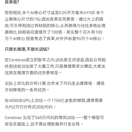
良率低?
恰恰相反,单个AI核心尺寸减至0.05平方毫米(H100 单个
运算核心尺寸的1%),因此良率反而更高。通过片上的路
由,可关停和绕过有缺陷的核心,从而使得与传统多核处理
器相比,缺陷容忍度提升了100倍。其实整个芯片有100
万个AI核心,但是考虑了良率,对外声称是90万个AI核心。
只擅长推理,不擅长训练?
在Cerebras成立的数年之内,训练是主流课题,因此公司始
终围绕着训练做了大量工作,只是推理需求火爆后,大家发
现其在推理方面的优势更明显。
实际上简化的分布计算,也带来了代码复杂度降低、通信
开销降低的一系列优势。
在4000块GPU上训练一个1750亿参数的模型,通常需要
大约2万行分布式训练代码。
Cerebras 实现了565行代码的等效训练——整个模型可
安装在晶圆上,且不需处理数据并行复杂性。