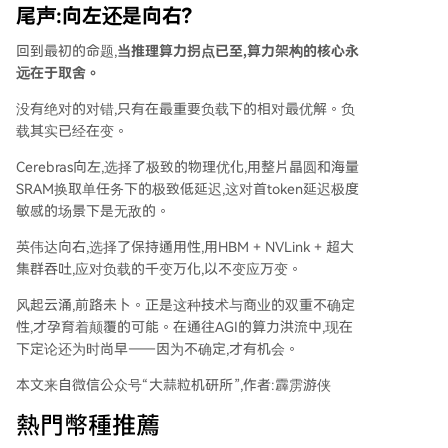
尾声:向左还是向右?
回到最初的命题,
当推理算力拐点已至,算力架构的核心永
远在于取舍。
没有绝对的对错,只有在最重要负载下的相对最优解。负
载其实已经在变。
Cerebras向左,选择了极致的物理优化,用整片晶圆和海量
SRAM换取单任务下的极致低延迟,这对首token延迟极度
敏感的场景下是无敌的。
英伟达向右,选择了保持通用性,用HBM + NVLink + 超大
集群吞吐,应对负载的千变万化,以不变应万变。
风起云涌,前路未卜。正是这种技术与商业的双重不确定
性,才孕育着颠覆的可能。在通往AGI的算力洪流中,现在
下定论还为时尚早——因为不确定,才有机会。
本文来自微信公众号“大蒜粒机研所”,作者:霹雳游侠
熱門幣種推薦