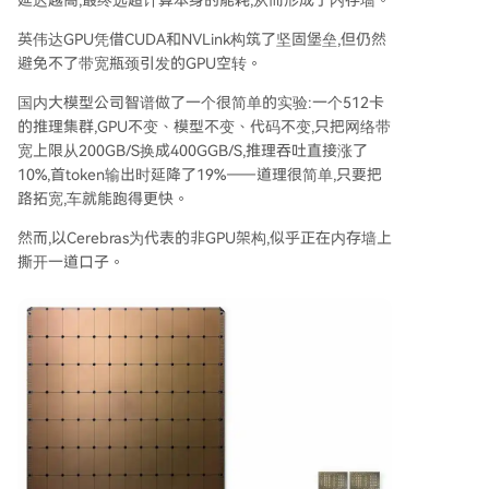
延迟越高,最终远超计算本身的能耗,从而形成了内存墙。
Cerebras向左，追求单任务下的极致低延迟；英伟
英伟达GPU凭借CUDA和NVLink构筑了坚固堡垒,但仍然
达向右，以通用性应对多变负载。技术变革仍在继
避免不了带宽瓶颈引发的GPU空转。
续，谁将主导未来，尚无定论。
国内大模型公司智谱做了一个很简单的实验:一个512卡
的推理集群,GPU不变、模型不变、代码不变,只把网络带
宽上限从200GB/S换成400GGB/S,推理吞吐直接涨了
10%,首token输出时延降了19%——道理很简单,只要把
路拓宽,车就能跑得更快。
然而,以Cerebras为代表的非GPU架构,似乎正在内存墙上
撕开一道口子。