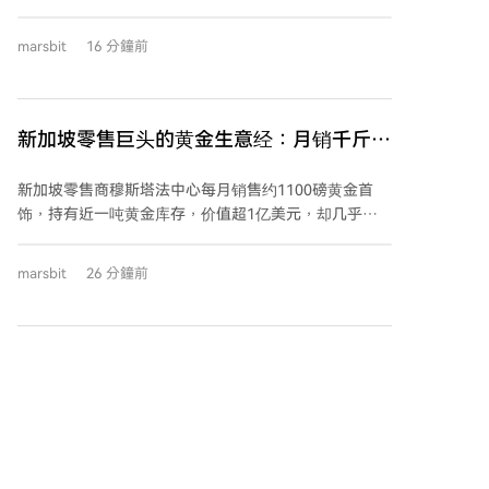
通用牌照框架或开放式金融产品定义，导致约4300万美
TAE Technologies合并，估值超60亿美元，重心从社交
元的流动性流入离岸平台，政府无法征税，投资者也得
媒体与加密业务转向清洁能源。此次合作终止是其整体
marsbit
16 分鐘前
不到保护。文章指出，这不是文化问题，而是制度设计
战略调整的一部分。
缺失。 西方司法管辖区通过现有框架为预测市场开辟了
路径：美国将其归类为商品衍生品进行监管；英国则通
过宽泛的“博彩中介”牌照将其纳入博彩法。欧盟则因严
新加坡零售巨头的黄金生意经：月销千斤金
格的金融工具（二元期权禁令）和各国博彩法形成了双
饰却不赌金价，黄金租赁为链上 RWA 收入
重壁垒。 相比之下，亚洲面临结构性障碍：国家垄断的
新加坡零售商穆斯塔法中心每月销售约1100磅黄金首
设计提供灵感
博彩牌照缺乏灵活性，金融产品的正面清单定义也限制
饰，持有近一吨黄金库存，价值超1亿美元，却几乎不
了将预测市场重新分类为衍生品的可能性。韩国和日本
承担金价波动风险。其秘诀在于采用百年历史的黄金租
即因此将预测市场留在灰色地带，或依赖复杂的变通方
赁模式：每日根据销售情况即时买卖黄金，保持库存恒
marsbit
26 分鐘前
法运营，无法实现有效监管。 文章强调，亚洲市场的高
定，只赚取销售利润而非价格波动的收益。这种模式避
参与度（如韩国地方选举相关交易额达5200万美元）表
免了零售商成为黄金投机者。 黄金租赁市场连接了持有
明需求旺盛。若建立监管框架，不仅可带来每年数百万
黄金的出租方和需要实物黄金的零售商，后者支付租赁
至数千万美元的税收，还能实施消费者保护和市场监
费率以获得黄金而不占用自有资本，前者则从闲置资产
7月交易平台排行榜：现货市场下跌35%，
督。文章建议亚洲监管者考虑三条路径：将其纳入现有
中获得收益。该市场虽规模庞大但不够透明，缺乏公开
合约交易尚存韧性
博彩监管、扩展衍生品定义，或创建独立的“第三类别”
数据，传统上由大型银行和基金主导。 区块链协议如
2026年7月，主流中心化交易所（CEX）的现货交易量
专门立法。然而，实现这些路径的前提是启动关于预测
thUSD和thGOLD正将此类实体黄金租赁的收益引入链
较6月大幅下降35.51%，永续合约交易量下降19.59%。
市场价值与分类的公开讨论和制度建设。
上。通过与代币化平台Libeara及结构化基金合作，像穆
数据显示，现货市场的跌幅显著大于合约市场，表明在
斯塔法这样的实体企业成为交易对手，其稳定的租赁需