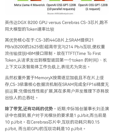
英伟达DGX B200 GPU versus Cerebras CS-3芯片,跑不
同大模型的Token速率比较
其优势核心在于:CS-3的44GB片上SRAM提供21
PB/s(B200的2625倍)超高带宽与214 Pb/s互联,使权重
流传输摆脱HBM接口限制。故在TTFT(Time To First
Token,从请求发出到模型返回第一个token 的时间)、长
上下文以及智能体工作负载上,表现尤为突出。
虽然权重外置于MemoryX按需逐层加载且不在片上缓
存,CS-3依靠核心数据流机制在SRAM完成全FP16精度无
损运算;凭借线性性能扩展,其在多用户并发推理下亦释放
出惊人的总吞吐。
除了带宽,还有功耗的优势
。近期,中际旭创董事长刘圣演
讲中也提到,客户对于光模块的要求是1 pJ/bit,而当前是
10 pJ/bit。在Cerebras芯片中,互联的功耗只有0.15
pJ/bit, 而当前GPU的互联功耗是10 pJ/bit。