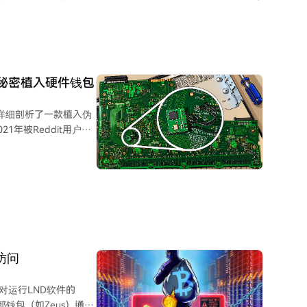
器秘密植入硬件钱包
and详细剖析了一款植入伪
21年被Reddit用户发
了这些被动过手脚的钱
”用户在生成或恢复钱
Wi-Fi或蓝牙，而是
。为容纳额外电子元件，
量始终显示100%以掩
助记词。这些伪造设备
访问
措施。 报告指
制对运行LND软件的
、屏幕显示无误，也无
外部钱包（如Zeus）通过