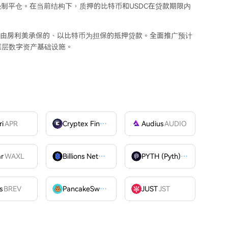
制平仓。在当前结构下，质押的比特币和USDC在贷款期限内
国首笔由房利美承保的、以比特币为担保的抵押贷款。全面推广预计
管理底层数字资产基础设施。
ri
APR
Cryptex Finance
CTX
Audius
AUDIO
ar
WAXL
Billions Network
BILL
PYTH (Pyth)
PYTH
OME
s
BREV
PancakeSwap
CAKE
JUST
JST