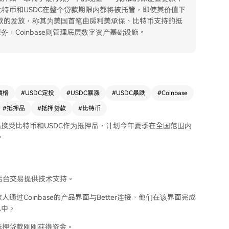
特币和USDC在整个贷款期限内都将被托管，即使其价值下
笔贷款的发放，称其为美国首笔由房利美承保、比特币支持的抵
务，Coinbase则管理底层数字资产基础设施。
價格
#
USDC定投
#
USDC暴漲
#
USDC暴跌
#
Coinbase
#
抵押品
#
抵押贷款
#
比特币
，该产品接受比特币和USDC作为抵押品，计划今年夏季在全国范围内
。
其后台交易提供技术支持。
款人通过Coinbase的产品界面与Better连接，他们在该界面完成
包中。
的抵押贷款刚刚获得资金。