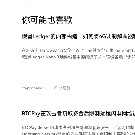
你可能也喜歡
假冒Ledger的内部构造：如何将4G调制解调
在2026年Hardwear.io安全会议上，硬件安全专家Joe Gr
造版Ledger Nano X硬件钱包中的间谍芯片。该设备最早于20
现，受害者通过2020年Ledger数据泄露后的钓鱼邮件获得
包。 间谍芯片通过连接到设备内部SPI总线来工作，该总线用于安全元件与OLED屏
幕之间的通信。芯片截取数据传输，利用模式识别技术“读取
包时在屏幕上看到的助记词。窃取的助记词被存储后，并非通过
cryptonews.ru
25 分鐘前
通过内置的4G调制解调器和eSIM，经由蜂窝网络发送出去
攻击者减小了电池尺寸，并用固定电阻替换了热敏电阻，使电
人耳目。 这不是供应链攻击首次针对硬件钱包。类似手法此前也在Trezor设备上出
现，攻击者替换微控制器并安装恶意固件，生成预先可知的
BTCPay在攻击者窃取资金后限制远程闪电网络
主要通过俄罗斯电商平台销售。 Ledger公司建议用户对比设备外观，并仅从官方或
授权经销商处购买。公司也表示正在考虑为未来产品增加物理防护
BTCPay Server因攻击者利用关键漏洞窃取资金，已暂时限
出，风险核心在于物理供应链本身。即便应用程序运行正常
Lightning Network节点的公共远程连接。此限制主要影响