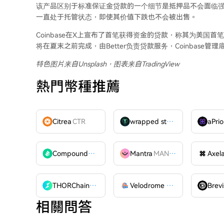
该产品区别于标准保证金贷款的一个细节是抵押品不会面临强
一直处于托管状态，即使其价值下跌也不会被出售。
Coinbase在X上宣布了首笔获得资金的贷款，称其为美
将在夏末之前完成，由Better负责贷款服务，Coinbase
特色图片来自Unsplash，图表来自TradingView
熱門幣種推薦
Citrea
CTR
wrapped stUSDT
WSTUSDT
aPrio
Compound
COMP
Mantra
MANTRA
Axel
THORChain
RUNE
Velodrome Finance
VELODR
Brevi
相關問答