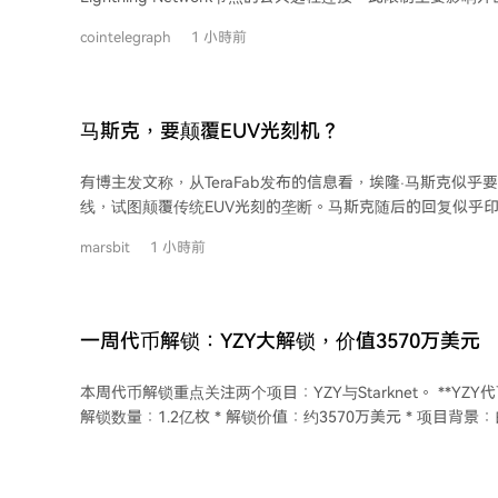
法保证设备内部未被植入恶意硬件。此事件凸显了保护助记
BTCPay Server域名或Tor洋葱地址连接Docker部署。BTCPay
——从芯片制造、固件代码到分销渠道——协同保障，而非
cointelegraph
1 小時前
可继续，并计划在安全时恢复远程访问选项。 版本2.4.2安装了LND 0.21.1，并在标
准BTCPay安装中自动重新生成macaroon凭证文件。该漏
击者获取用于控制LND节点的凭证，从而转移资金。项目建
付、意外通道关闭、陌生节点以及链上或Lightning余额差异。 至少两家运营商
马斯克，要颠覆EUV光刻机？
报告损失，包括Foundation CEO Zach Herbert称其公司Li
空，但热钱包未受影响。Bitcoin出版物Citadel21也报告其Li
有博主发文称，从TeraFab发布的信息看，埃隆·马斯克似
体金额未披露。 此次事件是近期一系列比特币产品安全事件中的最新一起，此前
线，试图颠覆传统EUV光刻的垄断。马斯克随后的回复似乎
Coldcard硬件钱包漏洞已导致超1亿美元损失。这些事件
是一种猜想。 自由电子激光器并非新技术，它利用接近光速的电子束通过周期性磁
非底层网络协议。
marsbit
1 小時前
场产生波长可调、高功率且相干性强的激光。理论上，其性能
用的固定波长激光等离子体光源，不仅输出功率高、波长可
升。 美国初创公司xLight等已在探索将FEL用于EUV光刻。其方案是通过中央粒子加
速器产生EUV光，再分配到多个光刻设备，有望提升生产效
一周代币解锁：YZY大解锁，价值3570万美元
本。 然而，FEL要真正替代现有EUV并投入半导体量产，还面临巨大挑战。当前EUV
技术已形成成熟稳定的产业体系，而FEL设备庞大、复杂且
本周代币解锁重点关注两个项目：YZY与Starknet。 **YZY代币迎来大规模解锁** *
运行可靠性、成本控制以及与现有光刻工艺整合等方面，尚
解锁数量：1.2亿枚 * 解锁价值：约3570万美元 * 项目背景：由Kanye West发行的
FEL的真正潜力可能在于为未来更短波长的下一代光刻，提
代币。 * 备注：具体释放数据可参考文中图表。 **Starknet持续进行代币释放** * 解
光源新路径。 但无论哪种新技术路线，都仍需克服诸多工程与科学难题，其产业化
锁数量：1.3亿枚 * 解锁价值：约319万美元 * 项目简介：Starknet是以太坊的
时间表远未确定。
Layer2扩容方案，采用zk-STARKs技术，旨在提升交易速