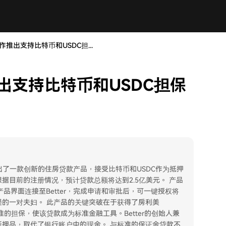
er合作推出支持比特币和USDC担...
合作推出支持比特币和USDC担保
作，推出了一款创新的住房贷款产品，接受比特币和USDC作为抵押
据目前的注册情况，预计贷款总额将达到2.5亿美元。 产品
产品界面连接至Better，完成申请和审批后，可一键授权将
的一对夫妇。 此产品的关键突破在于获得了房利美
标准的担保，使该贷款成为标准金融工具。Better的创始人兼
抵押品，取代了银行账户中的现金。 与标准的保证金贷款不