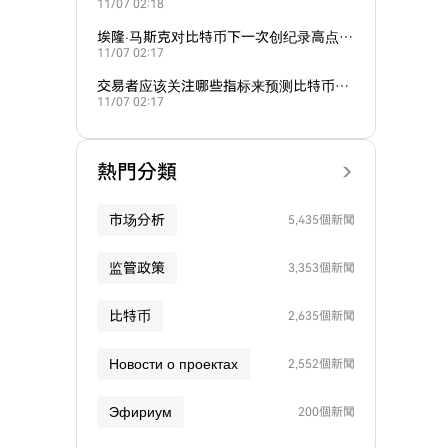
11/07 02:18
走势？
埃隆·马斯克对比特币下一次创纪录高点的
11/07 02:17
预测是什么？
交易者应该关注哪些指标来预测比特币的
11/07 02:17
下一步走势？
熱門分類
市场分析
5,435個新聞
监管政策
3,353個新聞
比特币
2,635個新聞
Новости о проектах
2,552個新聞
Эфириум
200個新聞