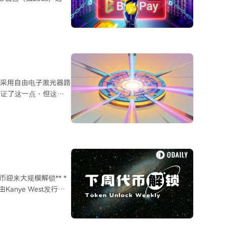
词需要整个供应链环节
表示Lightning支付仍
依赖单一环节。
洞允许未经认证的远程攻
议运营者检查未授权支
公开
ghtning节点资金被清
ghtning节点被清空，具
乎要采用自由电子激光器路
印证了这一点，但这仍
均涉及比特币相关软件，而
远超当前EUV光刻所
调，而且能效也显著提
率和良率，并降低成
昂贵，其在功率稳定性、
需漫长的工程化验证。
供一种高亮度、可调谐的
度并降低费用。其母公司