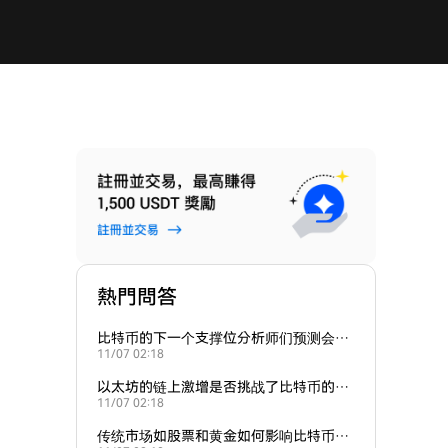
熱門問答
比特币的下一个支撑位分析师们预测会在
11/07 02:18
哪里？
以太坊的链上激增是否挑战了比特币的主
11/07 02:18
导地位？
传统市场如股票和黄金如何影响比特币的