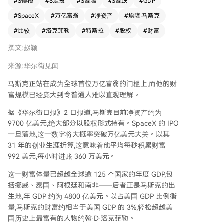
#
S價格
#
S定投
#
S暴漲
#
S暴跌
#
GDP
国普通住宅、买下全部NFL和NBA球队后仍有剩
#
SpaceX
#
万亿富翁
#
净资产
#
埃隆·马斯克
余、或组建一支超过1万架私人飞机的机队。 马斯
克的财富建立在电动汽车、航天和人工智能等前沿
#
比较
#
洛克菲勒
#
特斯拉
#
股权
#
财富
领域，其成功也为投资者和员工创造了巨大价值。
撰文:赵颖
来源:华尔街见闻
马斯克正站在成为全球首位万亿富翁的门槛上,而他的财
富规模已经庞大到令普通人难以直观理解。
据《华尔街日报》2 日报道,马斯克目前净资产约为
9700 亿美元,绝大部分以股权形式持有。SpaceX 的 IPO
一旦落地,这一数字将大概率突破万亿美元大关。以其
31 年的创业生涯折算,这意味着他平均每秒积累财富
992 美元,每小时进账 360 万美元。
这一财富体量已超越全球逾 125 个国家的年度 GDP,包
括挪威、泰国、阿根廷和南非——后者正是马斯克的出
生地,年 GDP 约为 4800 亿美元。以占美国 GDP 比例衡
量,马斯克的财富约相当于美国 GDP 的 3%,轻松超越美
国历史上最富有的人物约翰·D·洛克菲勒。