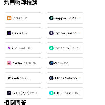
熱門幣種推薦
Citrea
CTR
wrapped stUSDT
WSTUSDT
aPriori
APR
Cryptex Finance
CTX
Audius
AUDIO
Compound
COMP
Mantra
MANTRA
Venus
XVS
Axelar
WAXL
Billions Network
BILL
PYTH (Pyth)
PYTH
THORChain
RUNE
相關問答