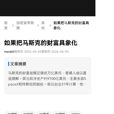
首
加密貨幣新
其
如果把马斯克的财富具
頁
聞
他
象化
如果把马斯克的财富具象化
marsbit
發佈於 2026-06-03
更新於 2026-06-03
文章摘要
马斯克的财富规模正接近万亿美元，普通人难以直
观理解。其当前净资产约9700亿美元，主要来自S
paceX和特斯拉的股权。若以创业31年计算，他平
均每秒积累财富992美元。 这笔财富已超过全球12
5个国家的GDP，包括其出生地南非。其财富相当
于美国GDP的3%，超越了洛克菲勒等历史巨富。
普通美国家庭需工作超过1100万年才能积累同等
财富。 财富的购买力可具象化为：购买240万套美