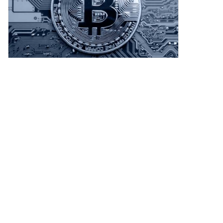
繞包容性展開，旨在彌合傳統金
效地分解和執行複雜任務。此特
您的Sonic (S)購買Sonic (S)後，
融中的差距，同時利用區塊鏈技
徵顯著提升了其高效和有效地管
將其存儲在您的HTX帳戶中。您
術的優勢。 誰是 SPERO,$$s$ 的
理多個子任務的能力。 處理動
也可以透過區塊鏈轉帳將其發送
創建者？ SPERO,$$s$ 的創建者
態、不均勻的界面：該項目引入
到其他地址或者用於交易其他加
身份仍然有些模糊，因為公開可
了代理-計算機界面（ACI），這
密貨幣。第四步：交易Sonic (S)
用的資源對其創始人提供的詳細
是一種創新的解決方案，增強了
在HTX的現貨市場輕鬆交易Sonic
背景信息有限。這種缺乏透明度
代理和用戶之間的互動。利用多
(S)。前往您的帳戶，選擇交易
可能源於該項目對去中心化的承
模態大型語言模型（MLLMs），
4
按讚
分享
對，執行交易，並即時監控。
諾——這是一種許多 web3 項目
Agent S能夠無縫導航和操作各
HTX為初學者和經驗豐富的交易
所共享的精神，優先考慮集體貢
種圖形用戶界面。 通過這些開創
者提供了友好的用戶體驗。
獻而非個人認可。 通過將討論重
性特徵，Agent S提供了一個強
数字小鸟
心放在社區及其共同目標上，
大的框架，解決了自動化人機互
2026-8-8
SPERO,$$s$ 體現了賦能的本
動中涉及的複雜性，為AI及其他
建议投资者在价格接近支撑位时考虑卖出,尤其是在
質，而不特別突出某些個體。因
領域的無數應用奠定了基礎。 誰
接下来的几个交易日内若无法出现反弹,则保持观望
此，理解 SPERO 的精神和使命
是Agent S的創建者？ 儘管
为宜。可以设定止损点,以降低风险。 长线买入观察:
比識別單一創建者更為重要。 誰
Agent S的概念根本上是創新
4
1
分享
对于长期投资者,可以考虑在价格回落至0.1美元附近
是 SPERO,$$s$ 的投資者？
的，但有關其創建者的具體信息
时逐步布
SPERO,$$s$ 得到了來自風險投
仍然難以捉摸。創建者目前尚不
資家到天使投資者的多樣化投資
清楚，這突顯了該項目的初期階
数字引领
者的支持，他們致力於促進加密
段或戰略選擇將創始成員保密。
2026-8-8
領域的創新。這些投資者的關注
無論是否匿名，重點仍然在於框
🚨 ACE 警报：现价 $0.1079，24h -18.26%，从开
點通常與 SPERO 的使命一致
架的能力和潛力。 誰是Agent S
盘 $0.132 一路压到日内低点 $0.1047，说明消息面
——優先考慮那些承諾社會技術