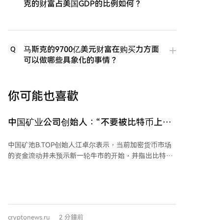
克的财富占美国GDP的比例如何？
马斯克的9700亿美元财富在购买力方面
Q
可以做哪些具象化的事情？
你可能也喜歡
中国矿业公司创始人：“不要被比特币上涨
迷惑，牛市尚未开始”
中国矿池B.TOP创始人江卓尔表示，当前加密货币市场
的资金流动并未预示新一轮牛市的开始，并指出比特币
在短期上涨后可能面临最终下跌。 江卓尔提供的数据显
示，加密货币市场中稳定币供应持续呈现资金外流趋
势。过去一个月，稳定币总市值缩减约22.3亿美元。其
中，Tether（USDT）市值从1842亿美元降至1831亿美
元，USD Coin（USDC）市值从732.8亿美元降至721.5
cryptonews.ru
2 分鐘前