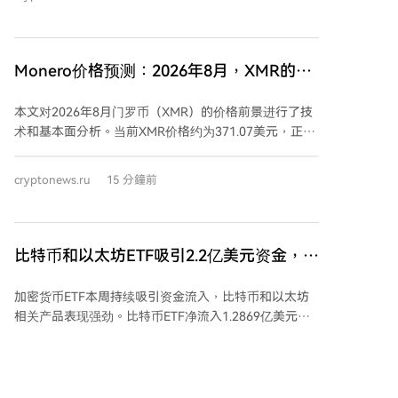
亿美元。 江卓尔认为，稳定币供应减少表明市场新资金
流入依然疲弱，当前的资金条件并不支持牛市启动。他
预测比特币短期内可能反弹至68,000-70,000美元高
点，但在此轮上涨中空头平仓后，比特币或将经历“最后
Monero价格预测：2026年8月，XMR的杯
一跌”。 *本文不构成投资建议。
柄形态能否形成并带动价格在季度前达到
本文对2026年8月门罗币（XMR）的价格前景进行了技
427美元？
术和基本面分析。当前XMR价格约为371.07美元，正在
测试一个杯柄形态的颈线突破位（370-371美元），若
日收盘确认突破，技术目标看向427美元。相对强弱指
cryptonews.ru
15 分鐘前
数（RSI）位于62.24，显示买方动能。 文章指出，8月
历来是门罗币表现强劲的月份，但历史中位数回报为
负。近期积极的基本面包括用Rust编写的新节点软件
Cuprate发布，以及旨在实现原生跨链交易的去中心化
比特币和以太坊ETF吸引2.2亿美元资金，贝
交易所Serai的代码进展，这些开发旨在增强网络弹性和
莱德再次领跑
应对监管压力。 然而，监管环境是主要风险。目前已有
加密货币ETF本周持续吸引资金流入，比特币和以太坊
73家中心化交易所下架XMR，且欧盟将于2027年7月起
相关产品表现强劲。比特币ETF净流入1.2869亿美元，
根据MiCA法规全面禁止隐私币上市。这迫使生态系统加
其中贝莱德的IBIT基金贡献了绝大部分（1.2833亿美
速转向Serai、Retoswap等去中心化交易平台以维持流
元），使比特币ETF连续第四日录得资金流入。以太坊
动性。 周度预测显示，若成功突破颈线，价格可能在月
ETF表现同样出色，净流入9215万美元，贝莱德的ETHA
中向427美元目标推进；若突破失败并失守355美元附近
基金领先。此外，XRP和HYPE相关ETF也实现资金净流