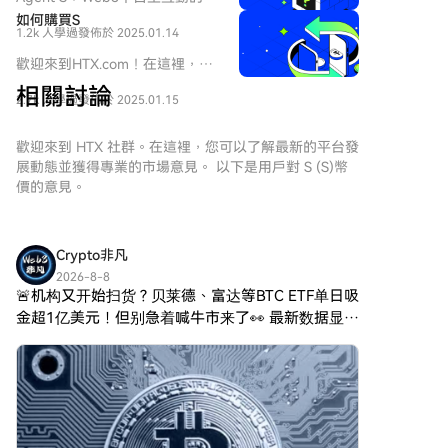
角色。在這個動態領域中，
來 介紹 在不斷演變的Web3和加
如何購買S
SPERO（標記為 SPERO,$$s$）
1.2k 人學過
發佈於 2025.01.14
密貨幣領域，創新不斷重新定義
是一個引起關注的項目。本文旨
個人如何與數字平台互動。
歡迎來到HTX.com！在這裡，購
在收集並呈現有關 SPERO 的詳
Agent S是一個開創性的項目，
買Sonic (S)變得簡單而便捷。跟
細信息，以幫助愛好者和投資者
相關討論
承諾通過其開放的代理框架徹底
2.7k 人學過
發佈於 2025.01.15
隨我們的逐步指南，放心開始您
理解其基礎、目標和在 web3 和
改變人機互動。Agent S旨在簡
的加密貨幣之旅。第一步：創建
加密領域內的創新。
化複雜任務，為人工智能（AI）
您的HTX帳戶使用您的 Email、
歡迎來到 HTX 社群。在這裡，您可以了解最新的平台發
SPERO,$$s$ 是什麼？
提供變革性的應用，鋪平自主互
手機號碼在HTX註冊一個免費帳
展動態並獲得專業的市場意見。 以下是用戶對 S (S)幣
SPERO,$$s$ 是加密空間中的一
動的道路。本詳細探索將深入研
戶。體驗無憂的註冊過程並解鎖
價的意見。
個獨特項目，旨在利用去中心化
究該項目的複雜性、其獨特特徵
所有平台功能。立即註冊第二
和區塊鏈技術的原則，創建一個
以及對加密貨幣領域的影響。 什
步：前往買幣頁面，選擇您的支
促進參與、實用性和金融包容性
麼是Agent S？ Agent S是一個
付方式信用卡/金融卡購買：使用
的生態系統。該項目旨在以新的
Crypto非凡
突破性的開放代理框架，專門設
您的Visa或Mastercard即時購買
方式促進點對點互動，為用戶提
計用來解決計算機任務自動化中
2026-8-8
Sonic (S)。餘額購買：使用您
供創新的金融解決方案和服務。
🚨机构又开始扫货？贝莱德、富达等BTC ETF单日吸
的三個基本挑戰： 獲取特定領域
HTX帳戶餘額中的資金進行無縫
SPERO,$$s$ 的核心目標是通過
知識：該框架智能地從各種外部
金超1亿美元！但别急着喊牛市来了👀 最新数据显
交易。第三方購買：探索諸如
提供增強用戶體驗的工具和平台
知識來源和內部經驗中學習。這
示，漂亮国现货BTC ETF再次迎来资金流入，包括贝
Google Pay或Apple Pay等流行
來賦能個人。這包括使交易方式
種雙重方法使其能夠建立豐富的
莱德、富达等大型机构旗下ETF，单日累计买入约1.
支付方式以增加便利性。C2C購
更加靈活、促進社區驅動的倡
特定領域知識庫，提升其在任務
買：在HTX平台上直接與其他用
議，以及通過去中心化應用程序
執行中的表現。 長期任務規劃：
戶交易。HTX 場外交易 (OTC) 購
（dApps）創造金融機會的途
Agent S採用經驗增強的分層規
買：為大量交易者提供個性化服
徑。SPERO,$$s$ 的基本願景圍
劃，這是一種戰略方法，可以有
務和競爭性匯率。第三步：存儲