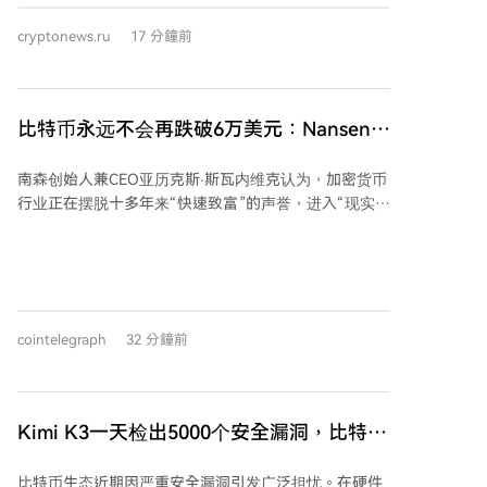
的EMA簇支撑，则可能回测杯柄形态低点约345美元区
入。相比之下，Solana ETF出现小幅资金外流。数据表
域。结论认为，技术形态与开发进展为上涨提供理由，
cryptonews.ru
17 分鐘前
明，机构投资者的需求仍主要集中在比特币和以太坊两
但交易所下架和未来禁令构成了重大下行风险，370-
大资产，贝莱德在吸引新资本方面持续领先。
371美元的颈线位是关键的近期信号。
比特币永远不会再跌破6万美元：Nansen创
始人
南森创始人兼CEO亚历克斯·斯瓦内维克认为，加密货币
行业正在摆脱十多年来“快速致富”的声誉，进入“现实世
界”阶段，其特征是出现代币化股票、标普500指数等资
产的交易。他指出，区块链目前为大量非加密资产提供
了空间。 斯瓦内维克特别看好Solana和Robinhood链。
他认为市场对Solana“只是迷因币平台”的看法是荒谬
的，并赞扬其背后团队的实力，但他未对SOL未来价格
cointelegraph
32 分鐘前
做出预测。对于Robinhood链，他看好其用户分布优
势，但认为其无需发行代币，因为该链已获得大量关
注，且发行代币可能与母公司股票（HOOD）形成竞
争。 关于比特币前景，斯瓦内维克个人认为比特币价格
Kimi K3一天检出5000个安全漏洞，比特币
不会再跌破6万美元，并将其视为对冲央行货币创造的
生态安全告急？
工具。然而，市场分析人士对此存在分歧，资深投资者
比特币生态近期因严重安全漏洞引发广泛担忧。在硬件