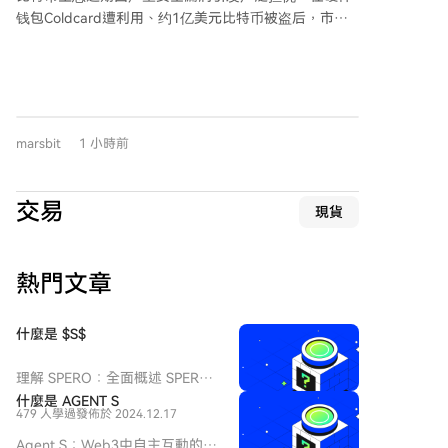
迈克尔·特平预测比特币将从2025年10月的历史高点下
钱包Coldcard遭利用、约1亿美元比特币被盗后，市场
跌约66%，进入4万美元区间。
情绪紧张。与此同时，一群比特币开发者志愿者团队使
用AI工具Kimi K3，在24小时内对近400个项目进行了大
规模安全审计，竟检出近5000个安全漏洞，其中包括85
个致命级和635个高危漏洞，团队形容整体安全状况“极
度糟糕”。 此次审计由全球16名成员轮班进行，每天算
marsbit
1 小時前
力成本约1万美元，效率惊人，平均每小时就发现一个
致命漏洞。这凸显了AI在安全领域的双刃剑效应：既加
速漏洞发现与修复，也可能被攻击方用于更快地利用漏
交易
現貨
洞。 Coldcard攻击事件中，一个存在五年的密钥生成缺
陷导致资金被大量转移，相关钱包地址仍持有约3600万
美元比特币。事件暴露了自我托管的风险，并有分析认
熱門文章
为AI可能已参与其中，使得安全修复窗口期被压缩。 目
前比特币价格低位震荡，市场担心后续冲击。这场由AI
驱动的高强度审计，可能只是比特币生态深度安全排查
什麼是 $S$
的开端。
理解 SPERO：全面概述 SPERO
簡介 隨著創新領域的不斷演變，
什麼是 AGENT S
479 人學過
發佈於 2024.12.17
web3 技術和加密貨幣項目的出
現在塑造數字未來中扮演著關鍵
Agent S：Web3中自主互動的未