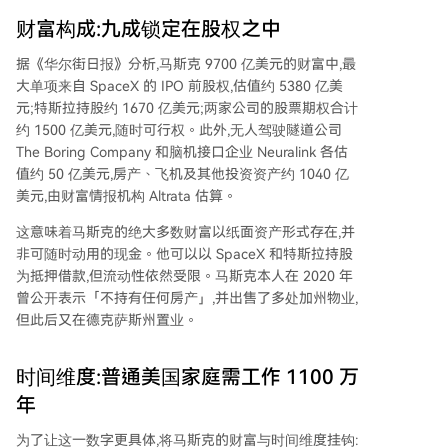
财富构成:九成锁定在股权之中
据《华尔街日报》分析,马斯克 9700 亿美元的财富中,最
大单项来自 SpaceX 的 IPO 前股权,估值约 5380 亿美
元;特斯拉持股约 1670 亿美元;两家公司的股票期权合计
约 1500 亿美元,随时可行权。此外,无人驾驶隧道公司
The Boring Company 和脑机接口企业 Neuralink 各估
值约 50 亿美元,房产、飞机及其他投资资产约 1040 亿
美元,由财富情报机构 Altrata 估算。
这意味着马斯克的绝大多数财富以纸面资产形式存在,并
非可随时动用的现金。他可以以 SpaceX 和特斯拉持股
为抵押借款,但流动性依然受限。马斯克本人在 2020 年
曾公开表示「不持有任何房产」,并出售了多处加州物业,
但此后又在德克萨斯州置业。
时间维度:普通美国家庭需工作 1100 万
年
为了让这一数字更具体,将马斯克的财富与时间维度挂钩: