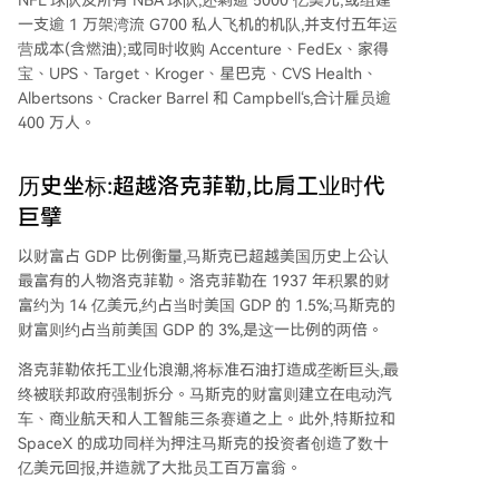
NFL 球队及所有 NBA 球队,还剩逾 5000 亿美元;或组建
一支逾 1 万架湾流 G700 私人飞机的机队,并支付五年运
营成本(含燃油);或同时收购 Accenture、FedEx、家得
宝、UPS、Target、Kroger、星巴克、CVS Health、
Albertsons、Cracker Barrel 和 Campbell‘s,合计雇员逾
400 万人。
历史坐标:超越洛克菲勒,比肩工业时代
巨擘
以财富占 GDP 比例衡量,马斯克已超越美国历史上公认
最富有的人物洛克菲勒。洛克菲勒在 1937 年积累的财
富约为 14 亿美元,约占当时美国 GDP 的 1.5%;马斯克的
财富则约占当前美国 GDP 的 3%,是这一比例的两倍。
洛克菲勒依托工业化浪潮,将标准石油打造成垄断巨头,最
终被联邦政府强制拆分。马斯克的财富则建立在电动汽
车、商业航天和人工智能三条赛道之上。此外,特斯拉和
SpaceX 的成功同样为押注马斯克的投资者创造了数十
亿美元回报,并造就了大批员工百万富翁。