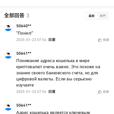
全部回答
3
最新
熱門
50640**
"Понял!"
2025-01-23 07:54
回覆
按讚
50641**
Понимание адреса кошелька в мире 
криптовалют очень важно. Это похоже на 
знание своего банковского счета, но для 
цифровой валюты. Если вы серьезно 
изучаете
2025-01-23 07:54
回覆
按讚
50641**
Адрес кошелька является ключевым 