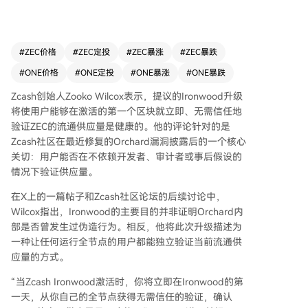
引发的社区核心关切：用户能否不依赖开发者或审
计方即可验证供应量。 Wilcox强调，Ironwood的
主要目的并非证实Orchard池中是否曾发生过伪造
行为，而是通过“转门”会计机制确保当前供应量可
#
ZEC价格
#
ZEC定投
#
ZEC暴涨
#
ZEC暴跌
被独立验证。该机制将阻止旧Orchard池继续作为
#
ONE价格
#
ONE定投
#
ONE暴涨
#
ONE暴跌
活跃的内部流通场所，资金必须通过转门计量后才
能进入新的Ironwood池，从而任何超出合法进入
Zcash创始人Zooko Wilcox表示，提议的Ironwood升级
量的超额ZEC都将无法继续流通或转出。 他认为，
将使用户能够在激活的第一个区块就立即、无需信任地
无论Orchard池中是否存在伪造代币，Ironwood都
验证ZEC的流通供应量是健康的。他的评论针对的是
将在激活首日即刻消除任何超额ZEC，使用户能立
Zcash社区在最近修复的Orchard漏洞披露后的一个核心
即本地验证ZEC供应量的健全性（当前约1600万
关切：用户能否在不依赖开发者、审计者或事后假设的
枚，最终2100万枚）。若未来有超额ZEC尝试转
情况下验证供应量。
出，转门机制将拦截并暴露伪造行为，从而为历史
在X上的一篇帖子和Zcash社区论坛的后续讨论中，
是否被利用提供证据。
Wilcox指出，Ironwood的主要目的并非证明Orchard内
部是否曾发生过伪造行为。相反，他将此次升级描述为
一种让任何运行全节点的用户都能独立验证当前流通供
应量的方式。
“当Zcash Ironwood激活时，你将立即在Ironwood的第
一天，从你自己的全节点获得无需信任的验证，确认