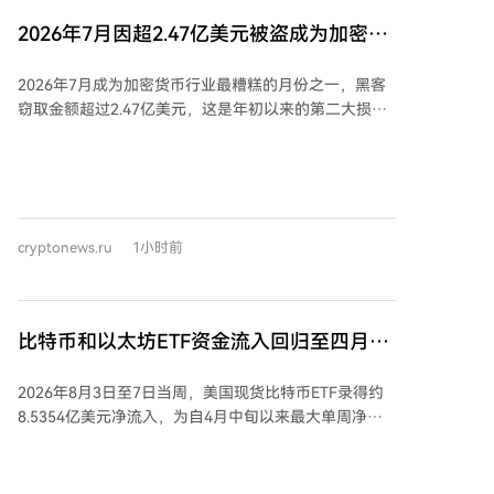
据行业分析，约80%的CIPS交易仍依赖SWIFT网络进行
需披露交易金额。此框架旨在维护网络可验证性的同
2026年7月因超2.47亿美元被盗成为加密货
报文传递，因此CIPS目前更多是补充而非完全独立的替
时，防止敏感的财务信息泄露至区块链的公开数据中。
代。此外，人民币资本账户未完全开放及汇率管制，仍
币行业最糟糕的月份之一
据数据统计，目前XRP Ledger上托管的现实世界资产价
是其国际化的根本制约，其影响可能比支付系统等技术
2026年7月成为加密货币行业最糟糕的月份之一，黑客
值约为13.8亿美元，其中约8.457亿美元为Ripple发行的
因素更为深远。
窃取金额超过2.47亿美元，这是年初以来的第二大损失
美元稳定币RLUSD。若不包含RLUSD，XRPL上的代币
月份，仅次于4月的6.44亿美元。6月和5月的损失分别
化资产价值仍超过5.3亿美元，发行方包括Ondo、VERT
约为7500万和6000万美元。 7月的重大损失主要源于多
Capital、Archax和法国兴业银行等金融机构及代币化公
个硬件钱包Coldcard遭到的攻击。据Galaxy Digital分
司。 除了“保密转账”，XRPL 3.3.0版本还包含了其他面
析，用户损失超过1.3亿美元，已确认三起相关攻击。
向企业用户的更新提案，如批量处理、赞助支持、权限
DeFiLlama的数据显示，Coldcard用户损失约1.15亿美
委托和动态多用途交易处理（MPT）。这些改进旨在满
cryptonews.ru
1小时前
元。CryptoRank指出，这表明即使是冷存储也无法完全
足批量操作、为第三方交易费提供赞助、授权管理以及
消除技术风险，可能同时危及数千个钱包。 此外，7月
动态修改代币等需求。 不过，这些更新尚未在主网激
还发生了多起其他安全事件：DeFi协议Bonzo Lend被
活。要启用这些功能，需要至少80%的XRP Ledger受信
窃900万美元，基于Cardano的SecondFi钱包损失260
任验证者在两周内持续提供支持。
比特币和以太坊ETF资金流入回归至四月水
万美元，基于Arbitrum的AFX交易所被盗2400万美元，
平：投资者注资近11亿美元
以及通过Verus Ethereum Bridge损失750万美元。
2026年8月3日至7日当周，美国现货比特币ETF录得约
8.5354亿美元净流入，为自4月中旬以来最大单周净流
入。其中，贝莱德的IBIT以约6.9364亿美元流入领跑，
FBTC和ARKB紧随其后；而HODL、BTCO等少数基金出
现资金流出。同期，现货以太坊ETF也吸引约2.4494亿