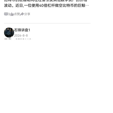
比特币的巨鲸动向往往会引发其他数字资产的价格
初学者和经验丰富的交易者提供
波动。近日,一位使用40倍杠杆做空比特币的巨鲸遭
了友好的用户体验。
到了部分清算,这一消息可能会影响市场的整体情绪,
3
点赞
分享
尤其是在风险偏好逐渐上升的情况下。根据快讯报
道,此巨鲸的做空
石锋讲盘1
2026-8-8
三条：SF95110
在金融交易中，“三线上升”K线形态是一个值得重点
关注的技术信号。 如图所示，该形态由连续几根K
线组合而成。其成立有一个关键的强约束条件：后
续价格必须有效突破第一根调整阴线的开盘价。一
旦形态确认，往往意