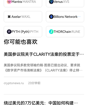
Mantra
MANTRA
Venus
XVS
Axelar
WAXL
Billions Network
BILL
PYTH (Pyth)
PYTH
THORChain
RUNE
你可能也喜欢
美国参议院关于CLARITY法案的投票定于9
月15日进行
美国参议院多数党领袖约翰·图恩已提出动议，要求就
《数字资产市场清晰法案》（CLARITY法案）停止辩
论，该程序性投票定于9月15日举行。投票需获得60票
支持才能推进，因此共和党人需要民主党的支持。 法案
cryptonews.ru
23分钟前
的推进面临主要障碍，包括围绕官员及其家属持有数字
资产利益的道德条款，以及稳定币监管规则的分歧。目
前两党正努力协商一项道德修正案，以解决相关争议。
CLARITY法案被视为美国加密货币监管的关键立法，旨
绕过美元的7万亿美元：中国如何构建