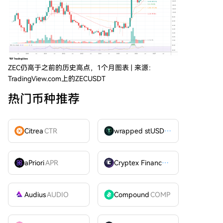
ZEC仍高于之前的历史高点，1个月图表 | 来源：
TradingView.com上的ZECUSDT
热门币种推荐
Citrea
CTR
wrapped stUSDT
WSTUSDT
aPriori
APR
Cryptex Finance
CTX
Audius
AUDIO
Compound
COMP