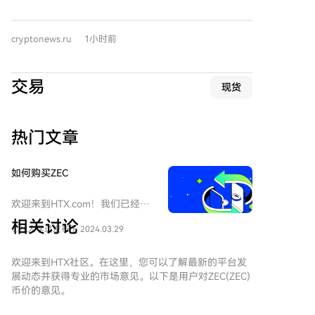
美元净流入，同样创下4月以来最佳表现，主要由贝莱
德的ETHA基金贡献，但Grayscale的ETHE出现小额流
cryptonews.ru
1小时前
出。 其他加密货币ETF中，HYPE-ETF流入最多，
XRP、SOL、DOGE等ETF也有少量资金流入，而BNB、
LINK等ETF资金流动持平。香港市场的现货比特币和以
交易
现货
太坊ETF同期分别净流入48.1枚BTC和631.34枚ETH。此
前一周（7月20-24日），加密货币ETF总流入额超过
1.37亿美元。
热门文章
如何购买ZEC
欢迎来到HTX.com！我们已经让
购买Zcash（ZEC）变得简单而便
相关讨论
1.2k人学过
发布于 2024.03.29
捷。跟随我们的逐步指南，放心
开始您的加密货币之旅。第一
步：创建您的HTX账户使用您的
欢迎来到HTX社区。在这里，您可以了解最新的平台发
电子邮件、手机号码注册一个免
展动态并获得专业的市场意见。以下是用户对ZEC(ZEC)
费账户在HTX上。体验无忧的注
币价的意见。
册过程并解锁所有平台功能。立