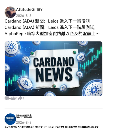
即注册第二步：前往买币页面，
选择您的支付方式信用卡/借记卡
AttitudeGirlB9
购买：使用您的Visa或
2026-8-8
Mastercard即时购买
Cardano (ADA) 新聞：Leios 進入下一階段測
Zcash（ZEC）。余额购买：使用
Cardano (ADA) 新聞：Leios 進入下一階段測試，
您HTX账户余额中的资金进行无
AlphaPepe 瞄準大型加密貨幣難以企及的盤前上漲
缝交易。第三方购买：探索诸如
空間。本週 Cardano 新聞的焦點是 Ouroboros
Google Pay或Apple Pay等流行
Leios，這是該網
支付方法以增加便利性。C2C购
买：在HTX平台上直接与其他用
户交易。HTX场外交易台
（OTC）购买：为大量交易者提
供个性化服务和竞争性汇率。第
三步：存储您的Zcash（ZEC）购
买完您的Zcash（ZEC）后，将其
存储在您的HTX账户钱包中。您
也可以通过区块链转账将其发送
到其他地方或者用于交易其他加
4
1
1
密货币。第四步：交易
Zcash（ZEC）在HTX的现货市场
轻松交易Zcash（ZEC)。访问您
数字魔法
的账户，选择您的交易对，执行
2026-8-8
您的交易，并实时监控。HTX为