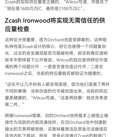
Zcash的实际供应量是正确的，”Wilcox写道，并提及了
“现在是1600万ZEC，最终是2100万ZEC”。
Zcash Ironwood将实现无需信任的供
应量检查
这种区分很重要，因为Orchard池是受屏蔽的。这种隐
私特性是Zcash设计的核心，但它也使得一个问题复杂
化：过去的安全漏洞是否可能被利用，却没有像在透明
账本中那样留下公开痕迹。Wilcox的回应是将辩论中混
淆的两个问题分开：一是是否曾伪造过代币，二是在
Ironwood之后，当前的供应量能否被验证为健康的。
“这似乎让几乎所有人都非常困惑，因为他们混淆了两件
不同的事情：没有伪造的代币被创造出来。当前的供应
量是健康的，”Wilcox写道。“这是两回事！我优先考虑
第二件。”
根据Ironwood提案，旧的Orchard池将基本上被阻止继
续作为活跃的内部流通场所。在旧Orchard池中创建新
输出的交易将被拒绝，这意味着激活后资金无法继续在
该池内私下移动。相反，资金必须通过Zcash的转闸门