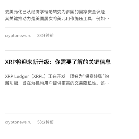
在建立联邦数字资产市场框架，明确证券法与商品法的
SWIFT的替代方案
适用界限，并划分美国证券交易委员会（SEC）和商品
去美元化已从经济学理论转变为多国的国家安全议题，
期货交易委员会（CFTC）的监管职责。 其最终命运取
其关键推动力是美国屡次将美元用作施压工具：例如将
决于9月15日的程序投票结果，以及各方能否在此之前
伊朗踢出SWIFT、对俄制裁以及冻结俄罗斯外汇储备。
就道德条款和稳定币规则达成妥协。该法案的通过将深
这些行动促使各国寻求绕开美国金融基础设施的结算方
cryptonews.ru
33分钟前
刻影响美国数字资产的长期监管格局。
式，而中国已准备好提供替代方案——跨境银行间支付
系统（CIPS）。 CIPS是中国人民银行推动的、专注于人
民币跨境支付的系统，自2015年启动以来迅猛发展。目
前其月度处理支付金额已相当于约7万亿美元。其增长
XRP将迎来新升级：你需要了解的关键信息
轨迹与国际地缘政治事件紧密相关：2012年伊朗被禁用
SWIFT、2014年对俄制裁、2022年冻结俄外汇储备等
XRP Ledger（XRPL）正在开发一项名为“保密转账”的
事件后，CIPS交易量均出现显著跃升，尤其是2022年
新功能，旨在为机构用户提供更高的交易隐私性。该功
后。 据统计，2025年CIPS处理了844.19万笔交易，年
能包含于网络最新软件版本XRPL 3.3.0的更新提案中，
总额约25.55万亿美元。系统网络持续扩大，现有210家
主要面向市值超过5.3亿美元的代币化资产机构市场。
直接参与机构和1619家间接参与机构遍布全球。 然
“保密转账”功能旨在隐藏代币余额和转账金额，同时保
而，CIPS的崛起并不等同于人民币已取代美元。2026年
持账户和所用代币类型在网络上可见。此举旨在满足机
6月，人民币在全球支付中的份额仅占3.10%，远低于美
构在区块链上进行交易时所需的更高隐私标准。该功能
元。人民币在贸易融资中的占比略高，为8.00%。整体
cryptonews.ru
58分钟前
主要针对XRPL上的多用途代币（MPT），预期主要应用
而言，人民币正成为规避制裁风险的重要双边结算工
场景包括基金、债券和其他代币化金融资产。 系统将采
具，但距离成为全球储备货币仍有距离。 需注意的是，
用零知识证明等密码学方法来验证交易的有效性，而无