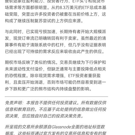
疲软迹象在盈利能力、投资者行为、ETF头寸和现货市
场需求等方面都很明显。从约8.3万美元的ETF总成本基
础受阻，突显出许多投资者仍被套在当前价格上方，这
构成了继续压制复苏尝试的上方供应来源。
与此同时，已实现亏损加速，长期持有者开始大规模派
发，现货订单流已明确转回有利于卖家。虽然最近的清
算事件有助于清除系统中的杠杆，但几乎没有证据表明
已经出现了可持续的需求反应来吸收由此产生的供应。
期权市场反映了类似的情况。交易员继续为下行保护和
未来波动性支付溢价，但缺乏通常与主要投降低点相关
的恐慌程度。除非现货需求增强，ETF投资者重获盈
利，且卖压开始消退，否则市场可能仍然容易受到进一
步下跌和更广泛的熊市结构内持续盘整的影响。
免责声明：本报告不提供任何投资建议。所有数据仅供
信息和教育目的。不应基于此处提供的信息做出任何投
资决策，您应独自对自己的投资决策负责。
所呈现的交易所余额源自Glassnode全面的地址标签数
据库，这些标签通过官方发布的交易所信息和专有的聚