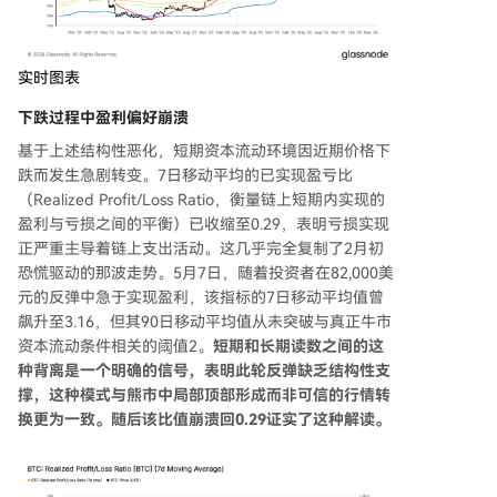
实时图表
下跌过程中盈利偏好崩溃
基于上述结构性恶化，短期资本流动环境因近期价格下
跌而发生急剧转变。7日移动平均的已实现盈亏比
（Realized Profit/Loss Ratio，衡量链上短期内实现的
盈利与亏损之间的平衡）已收缩至0.29，表明亏损实现
正严重主导着链上支出活动。这几乎完全复制了2月初
恐慌驱动的那波走势。5月7日，随着投资者在82,000美
元的反弹中急于实现盈利，该指标的7日移动平均值曾
飙升至3.16，但其90日移动平均值从未突破与真正牛市
资本流动条件相关的阈值2。
短期和长期读数之间的这
种背离是一个明确的信号，表明此轮反弹缺乏结构性支
撑，这种模式与熊市中局部顶部形成而非可信的行情转
换更为一致。随后该比值崩溃回0.29证实了这种解读。