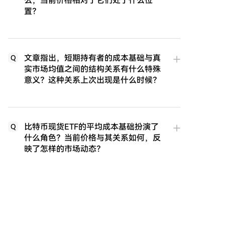
么，当前价格相对于它们处于什么位
置？
文章指出，短期持有者的成本基础与真
Q
实市场均值之间的结构关系有什么特殊
意义？这种关系上次出现是什么时候？
比特币现货ETF的平均成本基础扮演了
Q
什么角色？当前价格与其关系如何，反
映了怎样的市场动态？
文章从期权市场的角度分析了哪些关键
Q
指标？这些指标（如隐含波动率、波动
率溢价、偏斜度）目前的状况分别暗示