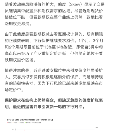
随着波动率风险溢价的扩大，偏度（Skew）显示了交易
员继续集中配置那种期权需求的区域。尽管近期现货价
格破位下跌，但看跌期权在整个曲线上仍然一致地比看
涨期权更昂贵。
由于此偏度是看跌期权减去看涨期权计算的，所有期限
的正读数表明，下行保护继续要求溢价。1个月、3个月
和6个月期限目前位于13%至14%附近，尽管自5月中旬
高点以来经历了广泛重新定价走低，但仍坚定地位于看
跌期权溢价区域。
值得注意的是，近期跌破支撑位并未引发偏度的显著扩
大。交易员似乎没有积极追逐额外的保护，而是维持现
有的防御性头寸，因为下行风险已越来越多地反映在市
场定价中。
保护需求在结构上仍然高企，但缺乏急剧的偏度扩张表
明，最近的抛售并未引发新一轮的下行对冲。