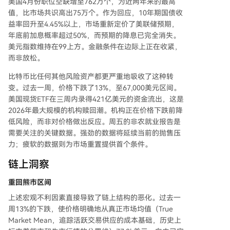
美国4月份职位空缺增至762万个，为近两年来的最高
美元，长、短持有者均在承受损失。盈利/亏损比
值，比市场共识高出75万个。作为回应，10年期国债收
率骤降至0.29，表明抛售以亏损实现为主，这与2
益率回升至4.45%以上，市场重新定价了美联储预期，
月初的恐慌模式相似。 链下方面，比特币反弹在
年底前加息概率超过50%，而预期的降息已完全消失。
约8.3万美元（ETF平均持仓成本）附近遇阻，显示
美元指数维持在99上方。金融条件在边际上正在收紧，
该位置从支撑转为阻力，ETF投资者可能趁反弹离
而非放松。
场。现货市场买盘意愿明显减弱，卖盘主导，而期
货市场出现大规模多头平仓。期权市场方面，隐含
比特币比任何其他风险资产都更严重地吸收了这种转
波动率虽有所下降，但波动率风险溢价和看跌期权
变。过去一周，价格下跌了13%，至67,000美元区间。
溢价仍处于高位，显示投资者持续为下行风险寻求
美国现货ETF在三周内录得421亿美元的资金流出，这是
保护，但未出现恐慌性抢购。 结论指出，市场整
2026年最大规模的机构赎回潮。机构正在价格下跌前降
体仍显脆弱。ETF持仓者多数被套，形成上方供应
低风险，而非对价格做出反应。周五的非农就业报告是
压力；现货需求疲软，抛压持续；期权市场维持谨
需要关注的关键数据。强劲的数据将延续当前的抛售压
慎。除非出现现货买盘复苏、ETF投资者转亏为盈
力；疲软的数据则为市场重置提供首个条件。
等信号，否则市场在熊市结构内可能继续承压或震
链上洞察
荡。
重回熊市区间
上述宏观不利因素直接导致了链上结构的恶化。过去一
周13%的下跌，使价格明确地从真正市场均值（True
Market Mean，追踪活跃交易供应的成本基础，历史上