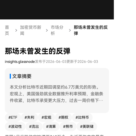
首
加密货币新
市场分
那场未曾发生的反
页
闻
析
弹
那场未曾发生的反弹
insights.glassnode
发布于2026-06-03
更新于2026-06-03
文章摘要
本文分析比特币近期回调至约6.7万美元的形势。
宏观上，美国强劲就业数据推升利率预期，金融条
件收紧，比特币承受更大压力，过去一周价格下跌
13%，美国现货ETF连续三周出现大幅资金流出。
链上数据显示，价格已跌回熊市区间，关键均值
#
ETF
#
失利
#
宏观
#
期权
#
比特币
（True Market Mean，约7.78万美元）未能守
#
波动性
#
流出
#
清算
#
熊市
#
美联储
住，短持有者成本基础低于该均值，显示结构恶
化。近期下跌导致链上实现亏损激增至每日13.5亿