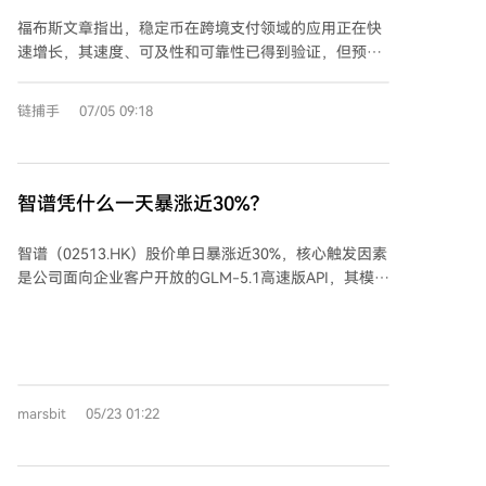
没更便宜
天退款保证和无限制带宽。 5. **Mullvad VPN**：注重
福布斯文章指出，稳定币在跨境支付领域的应用正在快
隐私，无需邮箱或账户即可使用，提供统一价格选项。
速增长，其速度、可及性和可靠性已得到验证，但预期
6. **Nord VPN**：覆盖118个国家，提供终止开关、多
的成本优势尚未完全实现。传统外汇经纪商通常收取
跳路由和威胁防护等功能。 7. **Proton VPN**：免费版
60-70基点的费用，而稳定币理论上可将成本压至2-5基
无数据限制，付费版提供更多功能，如Secure Core和
链捕手
07/05 09:18
点，关键在于缺乏规模化的深度流动性池。 Bitso
NetShield。 总之，VPN能有效保护数据与隐私，尤其
Business的负责人Imran Ahmad指出，在银行等大型机
在公共网络或访问受限内容时。用户在选择付费服务前
构直接接入并提供充足流动性之前，成本优势仍停留在
应自行调研。
理论层面。此外，B2B支付中基于长期人际信任的传统
智谱凭什么一天暴涨近30%？
关系，也是稳定币普及的一大障碍。客户往往更依赖熟
悉且可靠的传统代理，而非单纯追求更低价格。 成功的
智谱（02513.HK）股价单日暴涨近30%，核心触发因素
稳定币支付公司并非试图完全取代现有系统（如
是公司面向企业客户开放的GLM-5.1高速版API，其模型
SWIFT），而是作为其补充。例如Caliza公司，虽利用
输出速度达到每秒400个token，刷新全球大模型API速
稳定币通道，但仍会结合SWIFT网络以确保付款信息的
度上限。 这一速度约为行业平均水平的3到5倍，意味着
准确与合规，因为供应商付款中准确性至关重要。这种
每秒可生成约200个汉字，显著提升了AI任务的执行效
务实策略带来了强劲的业务增长。 行业共识是，最终能
率。在AI进入Agent（智能体）时代、任务需要模型进
立足的稳定币支付企业需要具备关键基础设施：合规牌
行多轮自我调用的背景下，速度成为关键竞争力，直接
照、稳固的法币通道以及充足的流动性。缺少这些，则
marsbit
05/23 01:22
影响任务完成时间和智能上限。 实现这一突破依赖智谱
merely 是中间人。尽管当前增长迅猛，但行业预计未来
在推理引擎、并行策略和网络架构三个层面的技术创
将出现整合与淘汰。
新： 1. **TileRT推理引擎**：将整个模型编译成持续运