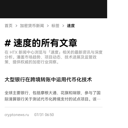
首页
加密货币新闻
标签
速度
# 速度的所有文章
在 HTX 新闻中心浏览与「速度」相关的最新资讯与深度
分析。潘盖市场趋势、项目动态、技术进展及监管政
策，提供权威的加密行业洞察。
大型银行在跨境转账中运用代币化技术
全球主要银行，包括摩根大通、花旗和瑞银，参与了国
际清算银行关于测试代币化跨境支付的试点项目。该项
目名为Agorá，汇集了五家央行和28家商业机构。 测试
处理了约100万美元的资金，涉及美元、欧元、英镑、
cryptonews.ru
07/31 06:50
日元、瑞士法郎和韩元六种货币。操作使用了代币化的
央行准备金和商业银行存款。 该技术的关键优势在于速