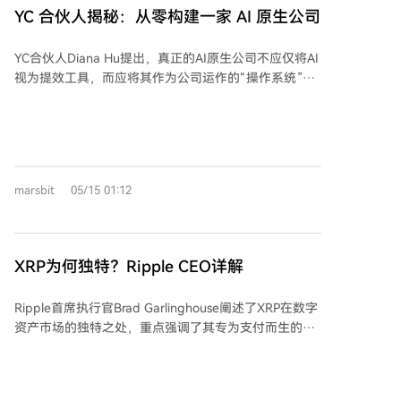
行的流水线，避免传统框架中频繁启动和等待的开销，
YC 合伙人揭秘：从零构建一家 AI 原生公司
并通过“Warp专门化”让GPU内不同计算组并行工作。
2. **异构并行策略**：针对GLM-5.1采用的MLA注意力
YC合伙人Diana Hu提出，真正的AI原生公司不应仅将AI
机制，让多块GPU分工协作（如有的负责稀疏检索，有
视为提效工具，而应将其作为公司运作的“操作系统”，
的负责密集计算），优化计算流程。 3. **ZCube网络架
实现整体流程的智能化和闭环化。她强调，公司需实现
构**：取代行业标准的树形网络拓扑，采用扁平化互联
内部信息对AI完全透明和可查询，包括会议、沟通、数
设计，使得任意两台GPU间通信路径唯一且最短（仅需
据等都转化为AI可学习的数字记录。基于此，AI能深入
2跳），从根本上避免了网络拥塞，提升了集群整体吞
参与工程管理、产品开发等核心环节，例如自动分析迭
吐并降低了延迟。 技术升级带来直接效益：在同等GPU
代效果、生成代码，甚至构建无需手写代码的“软件工
投入下，集群吞吐量提升15%，相当于免费获得更多算
marsbit
05/15 01:12
厂”。这种模式将重塑组织架构，减少传统中层管理，未
力；任务尾延迟下降40.6%，提升了稳定性；网络建设
来公司员工主要包括独立贡献者、直接责任人和AI创始
成本因精简结构而节省约三分之一。 从行业影响看，智
人。核心转变在于从最大化人力转向最大化AI Token使
谱的技术路径证明，在相同算力下可以产出更多，这有
用量，以精悍团队搭配高额AI投入，实现远超传统巨头
助于重构GPU之外的基础设施生态。长期可能侵蚀英伟
XRP为何独特？Ripple CEO详解
的运行效率。初创公司因无历史包袱，有望设计出比现
达在网络侧的溢价，利好能够提供高密度交换机的厂商
有企业快1000倍的AI原生体系。创始人需亲身实践，将
以及国内光模块企业。同时，该纯软件方案理论上可移
Ripple首席执行官Brad Garlinghouse阐述了XRP在数字
AI信念深度融入公司基因，方能抓住时代机遇。
植到国产AI芯片，有望降低其软件生态门槛。
资产市场的独特之处，重点强调了其专为支付而生的设
计、低交易成本、快速结算以及长期稳定的社区支持。
Garlinghouse指出，XRP Ledger的创建者曾参与比特币
核心开发，他们旨在构建一个专门解决支付问题的区块