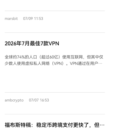
字。开发者指出，这将彻底改变计算机使用体验，解决
个需要观察其后续发展的技术进展，其真正意义将在长
大模型在实时多步任务中的延迟瓶颈。传统GPU集群在
期实践中逐渐明晰。
处理万亿参数模型时面临通信瓶颈，而OpenAI的方案是
marsbit
07/09 11:53
让硬件与模型深度融合。 GPT-5.6 Sol预计在7月小规模
开放，针对愿意为极致速度付费的企业客户。其参数量
约3万亿，激活参数约1500亿，网络层数达70-90层。
为部署如此庞大的模型，OpenAI与Cerebras采用了一
2026年7月最佳7款VPN
种“一晶圆，一层网络”的震撼方式，将每一层神经网络
单独部署在一整张晶圆上，总计可能横跨70-100张晶
全球约74%的人口（超过60亿）使用互联网，但其中仅
圆。 为实现高速推理，模型架构可能进行了重构，放弃
少数人使用虚拟私人网络（VPN）。VPN通过在用户设
了传统的重型KV缓存，转而采用类似DeepSeekV4的轻
备与互联网之间建立加密连接，保护数据并隐藏IP地
量化缓存或混合SSM设计，以适配Cerebras芯片海量但
址，尤其在公共Wi-Fi下至关重要。 选择VPN时需考虑
珍贵的片上SRAM。也有猜测认为，注意力计算可能由
速度、隐私记录和服务器网络等因素。以下是2026年7
GPU处理，而Cerebras晶圆集群专门暴力计算前馈网络
月推荐的七款VPN： 1. **ExpressVPN**：覆盖106个国
部分。 此前，OpenAI还发布了首款自研AI推理芯片
家，超3000台服务器，提供稳定的Lightway协议，支持
Jalapeño，专为大模型推理优化，并兼容行业主流模
ambcrypto
07/07 16:53
8台设备。 2. **Windscribe**：主张互联网开放自由，
型，展示了其构建全栈AI生态的野心。通过结合顶尖第
采用免费增值模式，不追踪或出售用户数据。 3.
三方硬件探索与自研芯片，OpenAI正朝着控制从模型训
**Norton**：遵循无日志政策，提供终止开关和分流隧
练到硬件部署的完整产业链迈进，计划建设GW级超级
道功能，集成于诺顿360安全生态。 4.
数据中心，用AI加速AI基础设施的迭代。
福布斯特稿：稳定币跨境支付更快了，但还
**CyberGhost**：价格实惠，覆盖100个国家，提供45