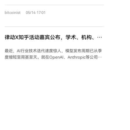
链，而非通用的智能合约平台。这使其定位清晰：一个
追求结算效率、为支付量身打造的网络。 其核心优势体
bitcoinist
05/14 17:01
现在技术性能上：交易结算仅需3至5秒，每笔成本不足
一美分，且网络已完成超过40亿笔交易，展现出强大的
可扩展性。Garlinghouse将速度、成本和可扩展性总结
为XRP的突出特点。 此外，他强调XRP拥有一个持久而
律动X知乎活动嘉宾公布，学术、机构、个
充满活力的社区，他称之为“XRP大家庭”（有时也被称
人全方面覆盖AI Agent带来的全新金融模式
作“XRP军队”）。这种长期的社区支持与网络的技术表
最近，AI行业技术迭代速度惊人，模型发布周期已从季
分享
现相结合，构成了XRP的独特价值主张。在经历了多年
度缩短至周甚至天。就在OpenAI、Anthropic等公司接
的法律、监管和市场争议后，这种持久力本身也成为其
连发布新模型之际，GPT之父Sam Altman的住所连续两
优势的一部分。 Garlinghouse总结道，将这些特质与区
日遭遇袭击，虽无人受伤，但事件反映出技术快速演进
块链的悠久运行历史结合，使得XRP在未来几年具备取
已引发部分人的失控情绪。当前，AI领域竞争白热化，
得巨大成功的独特潜力。
模型性能迅速被超越，技术变革速度正成为影响行业格
局的关键因素。
marsbit
04/15 07:28
‘让TON再次伟大’ – 区块生成速度提升6
倍，区块链速度现达10倍