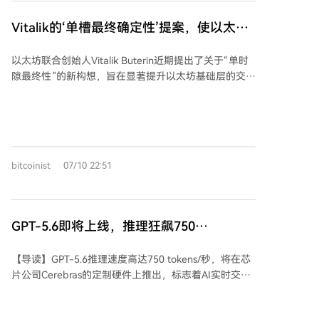
度，支付平均处理时间仅为80秒。此外，资金放置在共
享账本中，使银行能够使用统一的关于所有权和支付状
Vitalik的‘单槽最终确定性’提案，使以太坊
态的记录。 另一个优点是能够进行同步外汇清算：银行
结算速度再次受到审视
可以即时兑换货币，无需分别等待交易各方的结算完
以太坊联合创始人Vitalik Buterin近期提出了关于“单时
成。这降低了风险和成本，并提高了操作透明度。据
隙最终性”的新构想，旨在显著提升以太坊基础层的交易
悉，该项目与现有支付系统并行运行，不会取代它们。
结算速度。该提案将用户获得交易最终确认所需的等待
时间从多个区块压缩至单个时隙内，直接关乎网络用户
体验的核心改进。 当前市场关注点多集中于以太坊的
Rollup扩容路线图，但基础层的最终性问题仍是影响网
络可用性的关键。Vitalik的提议涉及验证者负载、网络
bitcoinist
07/10 22:51
安全性及密码学设计等多方面的权衡，体现了以太坊协
议层仍在持续进行重要研究。 尽管该提案的实践与市场
影响需要较长时间才能显现，并非一个立竿见影的转折
点，但其发展方向值得关注。对于用户而言，目标是获
GPT-5.6即将上线，推理狂飙750
得更快的结算、更清晰的确认以及更敏捷的链上体验。
Tokens/s，疑似横跨100张晶圆
在Layer2网络承担更多日常活动的背景下，基础层仍在
【导读】GPT-5.6推理速度高达750 tokens/秒，将在芯
持续改进结算、验证与可扩展性。 市场分析认为，应避
片公司Cerebras的定制硬件上推出，标志着AI实时交互
免将此视为孤立事件，而应结合当前流动性选择性收
时代的到来。过去需要数分钟的复杂任务，现在可瞬间
紧、监管压力持续的环境来理解。持续产出实质性更新
完成。 这一速度相当于人类每秒阅读约500-600个汉
的项目更有可能在行业周期波动中保持关注度。这是一