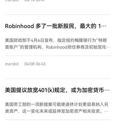
+102%），平台总资产3240亿美元（同比+68%）。 核
户，尤其是老年群体，亏损幅度远超未使用杠杆者，且
心优势包括： 1. 互联网化获客机制，通过现金补贴和技
面临被强制平仓的风险。尽管市场随后反弹并创下新
术无缝转移降低用户迁移成本； 2. 盈利模式从订单流付
高，但下一次下跌可能不会如此幸运。对于体力与赚钱
款转向稳定经常性收入（净利息收入+订阅制）； 3. 构
Robinhood 多了一批新股民，最大的 1
能力都已衰退的老年人而言，一次爆仓就可能意味着养
建投资、储蓄、消费闭环生态，实现高低频业务协同；
老本金的永久损失。 当前，韩国老年人正以未来的保障
岁，最小的 -3 岁
4. 借力传统金融保险机制构建信任； 5. 技术驱动运营，
为赌注，追逐眼下的牛市，这场与时间赛跑的投资盛
美国财政部于4月6日宣布，指定纽约梅隆银行为“特朗
人效达155万美元/人，边际成本极低。 用户画像显示，
宴，结局难料。
普账户”的管理机构，Robinhood担任券商及初始受托
63%为Z世代和千禧一代，投资行为从短期炒作转向长期
人。该账户是特朗普于2025年授权设立的延税投资计
主义。Robinhood通过精准交叉销售和低成本结构，成
划，为2025年至2029年出生的美国公民子女提供政府
为承接代际财富转移的关键平台，蜕变为金融超级应
marsbit
04/08 06:43
资助储蓄账户。每个账户初始资金包括联邦提供的1000
用。
美元，私人捐助（如戴尔夫妇捐赠的250美元/账户）以
及家庭年存款上限5000美元。资金仅限投资宽基指数基
金，18岁前不可提取，之后转为类似个人退休账户。 预
美国提议放宽401(k)规定，或为加密货币相
计该计划将覆盖约1440万新生儿，带来至少144亿美元
关投资敞开大门
资金，并可能达数千亿美元规模，形成长期被动资金
美国劳工部的一项新提案可能使退休计划更容易纳入另
池。Robinhood作为服务提供方，将获得大量生命周期
类资产，这一变化未来或延伸至加密资产相关投资。提
极长的潜在用户（从出生至成年），改善其业务结构，
案明确了受托人根据《雇员退休收入安全法》
并提升政策背书和机构信誉。这一政策既是共和党选举
（ERISA）进行投资决策时应遵循的“安全港”框架，以
ambcrypto
03/31 16:42
策略，也为美股引入了制度化长期资金来源，
降低法律风险。核心在于，只要退休计划管理者遵循谨
Robinhood处于政策与资本的交汇点，有望获得持续增