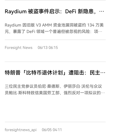
TrustedVolumes、Huma Finance V1、Raydium
Legacy AMM池以及Aztec Connect。 分析指出，问题
Raydium 被盗事件启示：DeFi 新隐患，藏
核心并非单一漏洞，而在于旧合约退役不彻底。随着团
在被人遗忘的旧合约中
队注意力转移，旧合约的监控减弱、安全假设过时，但
Raydium 因旧版 V3 AMM 资金池漏洞被盗约 134 万美
其链上代码和历史数据公开，正日益成为自动化攻击工
元，暴露了 DeFi 领域一个普遍但被忽视的风险：项目
具低成本扫描的目标。 当前DeFi安全审计侧重于项目上
已停用的老旧合约（常被称为“僵尸合约”）在链上仍可
线，而合约的退出、迁移与彻底退役缺乏同等严格的管
调用，且因缺乏维护而成为攻击目标。 自 2025 年 3 月
Foresight News
06/13 06:15
理规程。只有当所有资金、权限和可调用入口均被移
以来，公开报告显示至少已发生 8 起同类攻击，累计损
除，一个合约才算真正“退休”。
失约 1080 万美元。若算上相关旧资金池事故，总损失
约达 2250 万美元。这类问题的根源并非代码漏洞，而
是合约生命周期管理缺失——项目方往往仅在产品层面
特朗普「比特币退休计划」遭阻击：民主党
宣布下线，却未在技术层面彻底关闭调用权限、转移闲
称将危及美国工人养老？
置资产或持续监控。 当前的安全事故分类多聚焦技术漏
三位民主党参议员伯尼·桑德斯、伊丽莎白·沃伦与众议
洞，导致此类管理问题被掩盖。研究表明，需将“僵尸合
员鲍比·斯科特致信美国劳工部，强烈反对一项拟议的新
约”列为独立风险类别，并将合约下线流程标准化，纳入
规则。该规则源于特朗普总统去年签署的行政命令，旨
与代码审计同等重要的安全管控环节。建议的标准化流
在允许401(k)等退休计划的受托人将比特币等加密货币
程包括：转移所有资产、关闭关键功能、撤销权限、更
纳入投资选项，只要其遵循特定评估流程。议员们认
新前端、持续监控、文档化归档及社区公告。 若仅文档
为，此举颠覆了1974年《雇员退休收入保障法》确立的
标注“已停用”而不实质关停，风险将持续存在，最终损
严格审慎标准，可能将约14.2万亿美元的退休储蓄暴露
失往往由项目金库承担。DeFi 项目的安全不仅关乎当下
foresightnews_api
06/05 04:11
于高波动性、监管有限的资产风险之下，危及工人财务