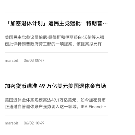
活跃合约，也系于其历史遗留的“合约坟场”，必须实施
未来。 他们进一步指出，特朗普家族经营加密业务并已
全生命周期管理以有效防御。
筹集大量资金，规则变更可能为其带来利益冲突，让总
统家族以纳税人和退休人员为代价获利。信中引用监管
「加密退休计划」遭民主党猛批：特朗普在
机构警告，强调加密货币的高波动性与诈骗风险，并列
「收割」美国工人养老金
举美国老年贫困率，说明退休储蓄承受不起重大损失。
美国民主党参议员伯尼·桑德斯和伊丽莎白·沃伦等人强
对此，特朗普政府辩护称新规则是为了扩大工人的投资
烈批评特朗普政府劳工部的一项提案，该提案拟允许比
选择权，代理劳工部长表示规则要求管理者必须通过审
特币等加密货币纳入401(k)退休储蓄计划。议员们在致
慎流程评估产品，而非由政府挑选投资标的。财政部长
劳工部的信函中指出，该规则将颠覆现行的审慎投资标
也称此举是推动“黄金时代”的一部分。
marsbit
06/03 08:47
准，使约14.2万亿美元退休资金暴露于高波动、监管有
限的加密资产风险之中，可能危及工人财务未来。他们
还指控规则变更存在利益冲突，因为特朗普家族经营加
密业务并已筹集大量资金，此举可能让其家族获利。政
加密货币瞄准 49 万亿美元美国退休金市场
府方面则辩护称，规则旨在扩大工人投资选择权，并要
求管理者遵循审慎评估流程。
美国退休金体系规模高达49.1万亿美元，如今加密货币
正通过自管退休账户强势切入这一领域。IRA Financial
等机构推出新平台，允许投资者在同一个账户内交易加
密货币、股票、房地产等多种资产，年费较低。其创始
marsbit
06/02 10:49
人Adam Bergman批评传统金融机构长期限制投资选
择，并指出政策风向已变：特朗普政府近期签署行政命