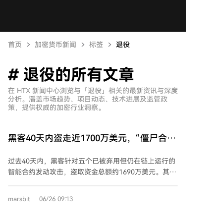
首页
加密货币新闻
标签
退役
# 退役的所有文章
在 HTX 新闻中心浏览与「退役」相关的最新资讯与深度
分析。潘盖市场趋势、项目动态、技术进展及监管政
策，提供权威的加密行业洞察。
黑客40天内盗走近1700万美元，“僵尸合
约”正变成黑客的提款机
过去40天内，黑客针对五个已被弃用但仍在链上运行的
智能合约发动攻击，盗取资金总额约1690万美元。其中
最严重的案例是DxSale，其旧版流动性锁定合约因一条
旧控制路径被重新利用，损失约730万美元。 这些合约
marsbit
06/26 09:13
虽已不再主动维护，但仍保留经济价值、操作权限或资
金入口，因此成为攻击目标。其他受害项目包括