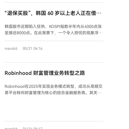
令，为数字资产等另类投资进入退休计划铺路。 自管退
休账户给予投资者更大自由度，其核心优势在于资金可
“退保买股”，韩国 60 岁以上老人正在借钱
免税增长，这对于波动性大但潜在回报高的加密货币等
押注三星
资产颇具吸引力。然而，这类账户风险不容忽视：投资
韩国股市近期陷入狂热，KOSPI指数半年内从4000点涨
需自行决策，托管方不审查资产；存在黑客盗币等安全
至接近8000点。在此背景下，一个令人担忧的现象浮
风险；若私钥管理不当，可能导致账户税收优惠失效。
现：大量韩国老年人通过退保和借钱的方式，加杠杆入
尽管风险并存，随着政策放开和技术成熟，加密货币正
市炒股。 数据显示，韩国三大寿险公司一季度退保金额
marsbit
05/21 04:16
以前所未有的方式进入主流退休储蓄体系。投资者在追
同比大幅增长，其中储蓄型寿险退保额涨幅达23.2%。
求高回报时，需充分评估自管账户的复杂性，并建议咨
退保资金很可能流入了股市。同时，韩国散户的保证金
询专业顾问。
贷款余额创下历史新高，其中超过六成的借款者为50岁
以上人群，60岁以上群体的借贷额在一年内翻倍。 这些
Robinhood 财富管理业务转型之路
老年投资者将资金集中押注于三星电子和SK海力士等少
数科技巨头，这两家公司贡献了股市大部分涨幅。在首
Robinhood在2025年实现业务模式转型，成功从高频交
尔的塔骨公园等老年人聚集地，讨论股票行情已成为日
易平台转向财富管理为核心的综合金融服务商。其关键
常话题。 这种狂热行为背后是韩国老年人对养老保障的
举措包括推出高匹配补贴的IRA退休账户（会员享3%匹
焦虑。韩国老年人口的相对贫困率在OECD国家中最
配奖励）、高收益现金产品和一站式银行服务，引导年
高，养老金替代率偏低，迫使许多老人退休后仍需工
轻用户转向长期储蓄与投资。 财务数据验证战略成功：
作。在政府鼓励全民投资股市的背景下，部分老人将其
全年净营收45亿美元（同比+52%），净利润19亿美元
视为改善晚景的最后机会。 然而，高风险也随之而来。
（同比+35%），退休账户托管资产达265亿美元（同比
今年3月全球市场波动导致韩股熔断时，使用杠杆的散
marsbit
04/14 06:47