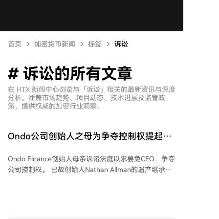
首页
加密货币新闻
标签
诉讼
# 诉讼的所有文章
在 HTX 新闻中心浏览与「诉讼」相关的最新资讯与深度
分析。潘盖市场趋势、项目动态、技术进展及监管政
策，提供权威的加密行业洞察。
Ondo公司创始人之母为争夺控制权提起诉
讼，试图罢免首席执行官
Ondo Finance创始人母亲诉诸法庭以求罢免CEO，争夺
公司控制权。 已故创始人Nathan Allman的遗产继承方
（其母亲Kathleen Allman作为遗产管理人）在特拉华州
起诉了这家代币化公司的现任CEO Ian De Bode。纠纷
源于创始人5月底突然去世后公司治理陷入僵局：他同
时是唯一董事和控股股东，其投票权股份在遗产处理期