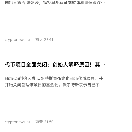
创始人塔吉·塔尔沙，指控其犯有证券欺诈和电信欺诈
智能体的开源框架，最初于2024年10月以ai16z之名启
罪。当局称，塔尔沙挪用了超过1000万美元的投资者资
动。
金，用于赌博、高风险加密货币交易以及支付迈阿密公
寓相关费用，而非其承诺的开发项目。 检方指出，自
2022年2月起，塔尔沙通过出售未来代币简单协议
（SAFT），向至少67名投资者预售了9500万枚FAR代
cryptonews.ru
前天 22:41
币，募资超1000万美元。这些资金本应用于开发平台和
代币，但被塔尔沙私自挪用。此外，他还向自己支付了
约100万美元的隐藏奖金及不合理薪酬。 公司内部审计
于2023年6月发现资金短缺，但塔尔沙谎称资金仍用于
代币项目全面关闭：创始人解释原因！其价
项目。此后他解雇了大部分员工，仅维持表面开发。
格大跌
2024年5月FAR代币上线后价格暴跌超99%，几近归
ElizaOS创始人肖·沃尔特斯宣布终止Eliza代币项目，并
零。塔尔沙于2026年6月6日被捕，后以50万美元保释
开始关闭管理该项目的基金会。沃尔特斯表示自己不持
金获释。此案由美国联邦法官审理，每项指控最高可判
有任何代币，未来也不会支持任何与Eliza代币相关的项
处20年监禁。
目。 他在社交媒体上言辞激烈地称“代币已死，彻底死
了”，并表明不打算在当前结构下继续项目。沃尔特斯称
自己拥有知识产权，计划独立于代币模式重启Eliza。他
强调将继续发展Eliza的核心技术与操作系统，但新的架
cryptonews.ru
前天 21:50
构中不会允许出现新的Eliza代币。 沃尔特斯批评了加密
货币社区的文化，指出项目没有基金会、没有新代币发