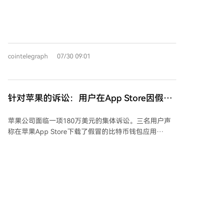
澳大利亚网络安全监管机构eSafety专员于周四向联邦法
院提起民事诉讼，称Telegram违反了该国的《网络安全
法》，未能根据多次用户投诉处理“支持恐怖主义”的内
容。监管机构指出，在为期一年的调查中发现，
Telegram在知晓某些非法材料后未予移除，部分被举报
cointelegraph
07/30 09:01
内容甚至持续可见长达三周，且未能采取充分措施防止
违规行为重演，包括移除用于传播涉恐内容的账户、频
道和群组。此外，Telegram还被指未能检测出包括2019
年基督城清真寺枪击案和2022年布法罗大规模枪击案视
针对苹果的诉讼：用户在App Store因假冒
频在内的已知极端主义内容。澳大利亚方面正在寻求经
比特币钱包损失180万美元
济处罚，最高罚款额可达5460万澳元（约合3580万美
苹果公司面临一项180万美元的集体诉讼。三名用户声
元）。Telegram尚未就此案发表正式声明，但其官方X
称在苹果App Store下载了假冒的比特币钱包应用
账号发布了一段题为“言论自由”的视频。 此案发生之
“Sparrow Wallet”后，因输入助记词而导致比特币被
际，全球对Telegram内容审核做法的审查日益加强。就
盗，2025年损失总计约183.5万美元。原告指控苹果未
在澳大利亚采取行动前一天，俄罗斯联邦安全局指控
能履行审核职责，使得这款仅存在于Windows、macOS
Telegram首席执行官帕维尔·杜罗夫协助恐怖主义活动，
和Linux平台的官方应用，其仿冒品得以在App Store上
并启动将其列入国际通缉名单的程序。俄方称Telegram
架并误导用户。 苹果回应称已删除相关仿冒应用并封禁
未能移除乌克兰情报部门、恐怖组织和极端组织用于协
cryptonews.ru
07/28 10:26
开发者账户，同时鼓励用户和开发者举报违规行为。此
调袭击、招募人员及实施网络诈骗的频道、聊天室和机
事件再次引发对大型应用商店审核效率的质疑，特别是
器人。同时，杜罗夫在法国也因涉嫌通过Telegram传播
在加密货币钱包领域，用户一旦失误可能导致无法挽回