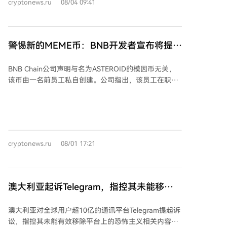
能体，并集成了OpenAI、Llama和Qwen等模型。
cryptonews.ru
08/04 09:41
委员会（CFTC）监管的革命性行业，而非法律灰色地
带。CFTC主席批评纽约州总检察长试图突然关闭全国预
测市场，并已采取法律行动维护管辖权。 曼苏尔警告，
若Kalshi在纽约被关闭，将激怒其百万本地用户。平台
警惕新的MEME币：BNB开发者宣布将提起
曾提议征收10%的税以解决监管担忧，但未获接受。纽
诉讼！
约州于7月31日提起诉讼，将事件合约等同于博彩，指
BNB Chain公司声明与名为ASTEROID的模因币无关，
控Kalshi向18至20岁居民提供未许可的赌博平台。诉讼
该币由一名前员工私自创建。公司指出，该员工在职期
要求赔偿纽约用户损失，并对每个非法市场处以十万美
间利用官方测试钱包制作教程视频时创建了一个新钱包
元罚款。曼苏尔反驳称，纽约用户2026年通过Kalshi获
地址，并推出了TST代币。离职后，他利用仍能访问的
利近2亿美元，这是传统博彩平台无法实现的。
助记词生成了新的私钥，并于8月1日在BNB Chain上使
用同一地址发布了新的模因币ASTEROID。 据悉，
ASTEROID代币在推出后四小时内市值一度短暂达到
cryptonews.ru
08/01 17:21
1000万美元。BNB Chain强调，该公司从未创建、授权
或推广此代币，也不控制该代币或其关联钱包地址，项
目未获BNB Chain支持。 公司已宣布将对该前员工启动
法律程序，并正就此事与相关政府机构合作。文末注明
澳大利亚起诉Telegram，指控其未能移除
此非投资建议。
恐怖主义内容
澳大利亚对全球用户超10亿的通讯平台Telegram提起诉
讼，指控其未能有效移除平台上的恐怖主义相关内容。