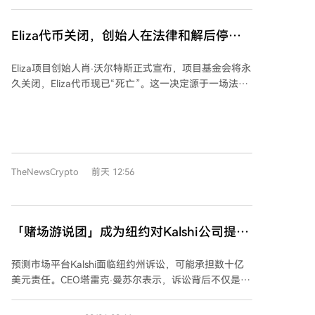
行、也没有代币回购计划来支持持有者。他建议持币者
出售资产或自行处置，并透露项目国库已无资源可用于
Eliza代币关闭，创始人在法律和解后停止
维持币价或进行回购。 声明还提及了项目面临的法律诉
基金会运作
讼。沃尔特斯声称伯威克对项目提起了诉讼，而团队因
Eliza项目创始人肖·沃尔特斯正式宣布，项目基金会将永
缺乏资金继续应对，已与部分代币持有者团体达成和
久关闭，Eliza代币现已“死亡”。这一决定源于一场法律
解。根据协议，所有剩余的国库资产和项目可用资金都
诉讼的和解。尽管基金会认为相关指控毫无根据，但缺
已移交该团体，因此基金会将无法继续运作或为代币生
乏财务资源进行辩护，因此选择和解，并将剩余金库资
态系统提供财务支持。 沃尔特斯表示仍相信ElizaOS的
金分配给代币持有者，了结了所有未决诉讼。 这起在美
基础技术，但认为当前的代币结构只导致了他和团队浪
国纽约南区联邦地区法院提起的诉讼指控沃尔特斯、
费时间、承受法律压力并遭遇欺诈企图。他暗示未来可
Eliza Labs及相关实体存在虚假广告、欺诈性商业行
能以专注于软件和知识产权、不涉及代币的新架构重塑
TheNewsCrypto
前天 12:56
为、过失性虚假陈述和不当得利。原告声称，内部人士
ElizaOS。 *本文不构成投资建议。
控制着Eliza Labs，却将其宣传为由AI自主管理的基金。
和解意味着基金会停止了对Eliza代币的所有资金支持，
未来不会再有金库、回购或任何支撑代币价格的动作。
「赌场游说团」成为纽约对Kalshi公司提起
沃尔特斯确认自己未持有任何Eliza代币，也不会开发与
诉讼的原因，首席执行官曼苏尔声称
项目相关的新加密货币。 尽管代币相关运营已全部停
预测市场平台Kalshi面临纽约州诉讼，可能承担数十亿
止，但ElizaOS的技术开发将继续独立进行，因为沃尔特
美元责任。CEO塔雷克·曼苏尔表示，诉讼背后不仅是税
斯拥有其知识产权。ElizaOS是一个基于模块化架构的AI
务和消费者保护问题，更有传统博彩业因预测市场威胁
智能体平台，支持Solana、以太坊和TON等链上的AI智
其业务而施加的压力。他称预测市场是受商品期货交易