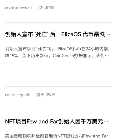
间无人有权行使，且董事会席位空缺导致无法任命继任
cryptonews.ru
22小时前
者。6月底，夏威夷遗产法庭任命其母亲为遗产管理
人，赋予其投票权。 诉状指控De Bode在遗产认证空档
期利用公司章程自任CEO，并依据股东协议任命自己为
唯一董事，单方面行动。继承方主张，根据章程，CEO
创始人宣布 '死亡' 后，ElizaOS 代币暴跌
空缺仅能由董事会决议填补，而当时并无有效董事会，
19% 至历史新低
因此其任命及后续所有行为均属无效。继承方还指责De
创始人宣布项目“死亡”后，ElizaOS代币在24小时内暴
Bode利用公司资源施压签署巩固其控制权的文件，并拒
跌19%，创下历史新低。CoinGecko数据显示，该代币
绝提供股东名单。 继承方在获得投票权后并未立即解雇
跌至0.000285美元，市值仅剩210万美元。 创始人肖·沃
De Bode，而是加入董事会并制定了临时运营政策以维
尔特斯表示，Eliza基金会正在关闭，他不再拥有或支持
持业务，同时要求获取公司核心文件但遭拒绝。De
该代币，并称“代币已完全死亡”。不过，开源的Eliza软
Bode称这些指控“毫无根据”，并表示公司继续获得关键
件将继续开发，但未来不会再与任何代币关联。 此次暴
利益相关方支持。 Ondo Finance成立于2021年，主要
跌标志着一个戏剧性逆转。该项目前身为AI16Z，曾在
投资方包括Coinbase等，在现实世界资产（RWA）领域
cointelegraph
前天 05:15
2025年1月达到25亿美元市值峰值，后因品牌混淆问题
领先，总锁仓价值约35亿美元。受控制权纠纷消息影
更名为ElizaOS。 沃尔特斯将项目失败归咎于一场由部
响，其代币$ONDO价格24小时内下跌约6%，较2024年
分代币持有者提起的诉讼。该诉讼指控项目方存在虚假
12月历史高点下跌约84%，据报有超1000万枚代币被转
宣传和不当得利等行为。尽管沃尔特斯称诉讼“荒谬”，
移至交易所。
NFT项目Few and Far创始人因千万美元欺
但项目因缺乏资金继续应诉而选择和解，并将剩余资金
诈指控将面临美国法庭审判
移交给了原告。他强调，此后将不会有任何资金用于回
美国曼哈顿联邦检察官起诉NFT初创公司Few and Far
购代币或提供支持。 ElizaOS是一个用于构建和管理AI