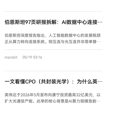
亿美元。CEO Matt Murphy表示，公司数据中心业务
Sutardja家族则拥有延伸至东南亚和欧洲的工程师网络
“燃爆了”，AI相关订单异常强劲。 第一季度，数据中心
与产能调度能力。他们共同投资或孵化了至少15家公
业务营收达18.3亿美元，占总营收76%，预计今明两年
司，覆盖芯粒时代所需的IP、互连标准、封装工厂、专
增速将持续加快。其中，AI数据中心互联业务增长尤为
伯恩斯坦97页研报拆解：AI数据中心连接之
用计算芯片等关键层面，形成了一个规模可观、分散但
迅猛，年度增速预期已上调至超过70%，未来仍有上行
协同的资产组合。 Marvell此轮上涨的逻辑在于抓住了AI
战，谁才是2026真正赢家？
空间。 定制芯片业务是另一大增长引擎。公司预计
数据中心的新瓶颈：定制ASIC和高速互连。而戴
伯恩斯坦深度报告指出，人工智能数据中心的发展瓶颈
2028财年该业务营收将同比翻倍，并设定了2029财年
+Sutardja家族的产业布局，如芯原（一站式ASIC定
正从算力转向连接系统。铜互连与光互连并非简单替
超100亿美元的营收目标。此外，Marvell宣布与英伟达
制）、Silicon Box（先进封装工厂）、以及被Arm收购
代，将在纵向扩展（机柜内/短距离）和横向扩展（机柜
扩大战略合作，涵盖光学互联、芯片集成及AI-RAN（基
的Dream Big（AI SuperNIC）、被高通收购的
间/长距离）场景下长期共存。 尽管共封装光学
marsbit
05/19 03:16
站AI）三大方向。 为应对强劲需求，公司计划在本财年
Alphawave（高速互连IP）等，均与这一逻辑高度重
（CPO）在功耗和成本上有优势，但由于制造、可靠性
支付约10亿美元供应商预付款以锁定产能。尽管财报亮
叠。他们走的是一条提供开放标准关键组件、构建核心
和维护挑战，其大规模部署预计不会早于2028年。因
眼，但因前期股价已大幅上涨，财报公布后股价小幅下
产能、并通过并购或本土龙头模式实现价值的路径，虽
此，线性可插拔光学（LPO）和近封装光学（NPO）将
跌约1%。
难以诞生下一个平台巨头，却能在产业生态中持续保有
成为过渡时期的关键技术。 报告强调，CPO的真正影响
一文看懂CPO（共封装光学）：为什么英伟
重要影响力和多次成功退出的机会。
在于重构产业链利润池，价值将从传统光模块封装向芯
达愿意为一根光纤砸32亿？
片设计、先进封装（如台积电CoWoS）、系统集成商及
英伟达于2026年5月宣布向康宁投资最高32亿美元，以
测试设备转移。对于2026年，更现实的业绩兑现方向在
扩大光通信产能。此举的核心背景是AI算力规模急剧扩
于高速PCB、ABF载板、高端覆铜板（CCL）等“连接基
张，传统铜缆互联因信号衰减、能耗高、发热量大等问
础设施”的升级，以及1.6T光模块、LPO/NPO的放量。
题已逼近物理极限。光纤传输光信号，具有低衰减、高
投资核心在于聚焦AI连接升级中“难以绕开的瓶颈”，而
速、低能耗的优势，成为必然选择。 光通信技术正经历
非单一技术概念。
“三步压缩”演进：从铜缆互联，到当前主流的可插拔光