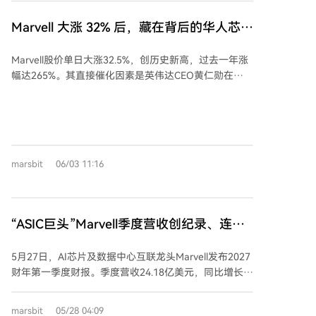
功耗和延迟，但同时也面临封装难度高、量产验证等挑
战。康宁正从传统光纤供应商向更靠近芯片的光互连方
Marvell 大涨 32% 后，藏在背后的华人芯片
案商延伸，并与GlobalFoundries、Meta、英伟达等企
家族浮出水面
业合作。不过，GlassBridge目前仍处于技术展示阶段，
Marvell股价单日大涨32.5%，创历史新高，过去一年涨
具体量产时间、客户部署及成本竞争力尚未明确，最终
幅达265%。其直接催化因素是英伟达CEO黄仁勋在
能否在硅光等多种技术路线中胜出，还需经过客户平台
Computex大会上将Marvell的定制ASIC和光互连技术称
的进一步验证。
为“AI数据中心架构的核心”。这背后浮现出一个华人芯
片家族——戴氏兄妹及其家族的产业网络。 戴家三兄妹
均毕业于加州伯克利电子工程专业。小妹戴伟立与丈夫
Sehat Sutardja于1995年在硅谷创办Marvell。大哥戴伟
marsbit
06/03 11:16
民于2001年在上海创办芯原股份，成为中国“半导体IP
第一股”。二哥戴伟进创办的图芯后来被芯原收购。 过
去三十年，戴氏兄妹及其关联家族共创立或深度参与六
家公司，其中两家上市，四家被并购。他们精准踩中了
“ASIC巨头”Marvell季度营收创纪录、连续
半导体产业多次范式切换的节点：从PC时代（无晶圆厂
上调指引，CEO称数据中心业务“燃爆了”
模式、EDA工具）、移动互联网时代（IP授权、嵌入式
5月27日，AI芯片及数据中心互联龙头Marvell发布2027
GPU），到如今的AI与后摩尔时代（芯粒、先进封装、
财年第一季度财报。季度营收24.18亿美元，同比增长
AI专用芯片）。 更深层的是“戴+Sutardja”两个华人家
28%，创下纪录。公司连续上调业绩指引，预计全年营
族的联姻与合作，构筑了一张横跨中美、连接产业链多
收约115亿美元，2028财年营收目标更是上调至约165
环节的产业网络。戴家在中国半导体生态根基深厚，而
marsbit
05/28 04:09