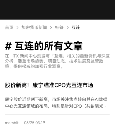
首页
加密货币新闻
标签
互连
# 互连的所有文章
在 HTX 新闻中心浏览与「互连」相关的最新资讯与深度
分析。潘盖市场趋势、项目动态、技术进展及监管政
策，提供权威的加密行业洞察。
股价新高！康宁瞄准CPO光互连市场
康宁股价近期创下新高，市场关注焦点转向其在AI数据
中心光互连领域的布局，特别是针对CPO（共封装光
学）市场的GlassBridge玻璃基光学桥接器。该产品旨在
解决光纤与纳米级光子芯片耦合对准的难题，通过玻璃
marsbit
06/25 03:19
波导实现低损耗连接，已展示1.5dB的耦合性能。CPO
技术能将光连接推向芯片附近，有望降低高带宽互连的