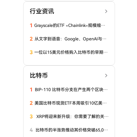
行业资讯
1
Grayscale的ETF «Chainlink»规模缩水
至7200万美元，因LINK价格下跌18%
2
从文字到语音：Google、OpenAI与微
软投资数十亿发展AI语音交互
3
一位以15美元价格购入比特币的早期大
买家，在沉寂10个月后再次活跃！
比特币
1
BIP-110 比特币分支在产生两个区块后
停滞，链间差距扩大
2
美国比特币现货ETF本周吸引10亿美元
资金流入，创四月以来新高
3
XRP将迎来新升级：你需要了解的关键
信息
4
比特币的半涨势推动其价格突破65,00
0美元阻力位