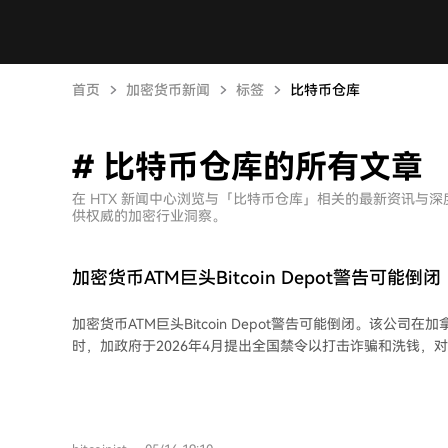
首页
加密货币新闻
标签
比特币仓库
# 比特币仓库的所有文章
在 HTX 新闻中心浏览与「比特币仓库」相关的最新资讯与
供权威的加密行业洞察。
加密货币ATM巨头Bitcoin Depot警告可能倒闭
加密货币ATM巨头Bitcoin Depot警告可能倒闭。该公司在
时，加政府于2026年4月提出全国禁令以打击诈骗和洗钱，
提交给美国证交会的文件中表示，管理层对业务持续运营能力存
席财务官指出，2025年第四季度积累了超过2000万美元的
监管机构的诉讼以及交易量骤降。2026年第一季度收入同比减
损950万美元。公司认为监管收紧和合规控制加强是客户减少使