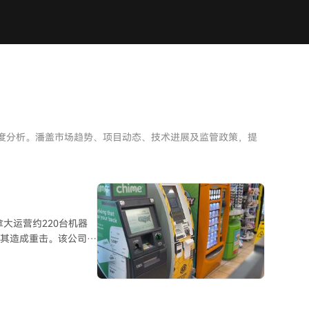
深度分析。潘盖市场趋势、项目动态、技术进展及监管政策，提
加拿大运营约220台机器
对其造成重击。该公司在
在“重大疑问”。 首
法律判决，同时面临多州
少8000万美元，净亏
用机器的主因。 法