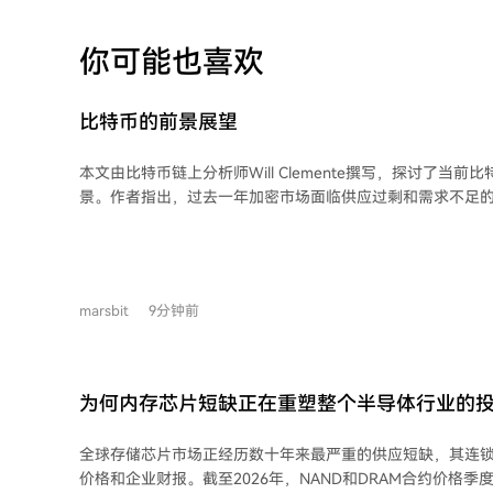
你可能也喜欢
比特币的前景展望
本文由比特币链上分析师Will Clemente撰写，探讨了当
景。作者指出，过去一年加密市场面临供应过剩和需求不足
现疲软，甚至比2022年熊市更煎熬。尽管比特币ETF已为机
净流出与市场冷清形成反差。 从网络基本面看，比特币的算力有所下降，部分矿工
转向AI/HPC领域，但网络的去中心化程度和节点分布依然健
指标分析，比特币目前已进入历史估值区间的低位，长期持
marsbit
9分钟前
市场交易量低迷，衍生品市场情绪冷淡。 市场面临的压制因素，如数字资产财库公
司（DAT）的抛压和量子计算的长期风险，已出现缓解迹象
映。作者认为，大部分利空可能已被消化，继续大幅抛售的压力有限。
确的短期催化剂，但比特币的低相关性可能吸引大型机构进
为何内存芯片短缺正在重塑整个半导体行业的投资
位已具备长期投资价值，建议投资者可考虑分批定投或利用
对冲风险。市场可能尚未见底，但向下空间相对有限，未来
全球存储芯片市场正经历数十年来最严重的供应短缺，其连
注。
价格和企业财报。截至2026年，NAND和DRAM合约价格季