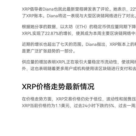
XRP倡导者Diana也就此最新里程碑
发表了评论
。她表示，2
了XRP账本。Diana将这一表现与大型区块链网络进行了对比
根据她分享的数据，
以太坊（ETH）的稳定币供应量
同期下降
XRPL实现了22.87%的增长，使其成为本周主要区块链网络
近期的增长也超出了七天的范围。Diana指出，XRP账本上
是更广泛扩张趋势的一部分。
供应量的增加表明XRPL正在吸引大量稳定币流动性，使该
外，这也表明随着更多用户或机构使用该区块链进行支付和
XRP价格走势最新情况
在价格走势方面，
XRP交易价格仍处于低位
，波动性和抛售压力
XRP当前价格约为1.1美元，过去24小时下跌约5%，过去一周