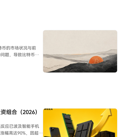
前比特币的市场状况与前
的问题，导致比特币表
构提供了敞口，但资金
康。通过MVRV等链上
有者开始重新积累，但
或在一定程度上被价格反
 虽然缺乏明
行分散化配置。当前价
组合（2026）
低波动率环境通过期权
几个月的走势值得关
锁反应已波及智能手机
度涨幅高达90%，因超大