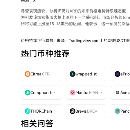
来源：X
尽管表现疲软，
分析师仍对XRP的未来价格走势持乐观态度
，
为引发该加密货币大幅上涨的下一个催化剂。市场分析师Tom
格将可能上涨至15-18美元的区间。他表示，这一预测的涨幅
价格持续下行趋势 | 来源：Tradingview.com上的XRPUSDT
热门币种推荐
Citrea
CTR
wrapped stUSDT
WSTUSDT
aPrio
Compound
COMP
Mantra
MANTRA
Axel
THORChain
RUNE
Brevis
BREV
相关问答