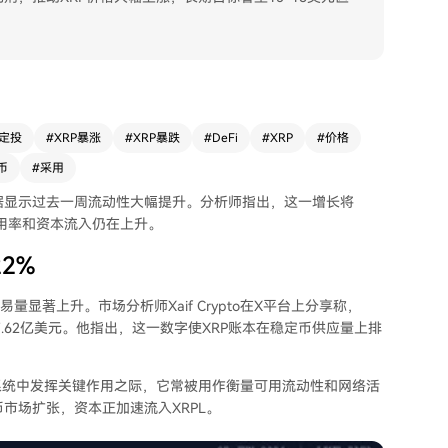
P定投
#
XRP暴涨
#
XRP暴跌
#
DeFi
#
XRP
#
价格
币
#
采用
最新数据显示过去一周流动性大幅提升。分析师指出，这一增长将
用率和资本流入仍在上升。
2%
显著上升。市场分析师Xaif Crypto在X平台上
分享
称，
.62亿美元。他指出，这一数字使XRP账本在稳定币供应量上排
系统中发挥关键作用之际，它常被用作衡量可用流动性和网络活
币市场扩张
，资本正加速流入XRPL。