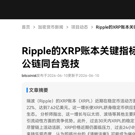
首页
加密货币新闻
项目动态
Ripple的XRP账本
Ripple的XRP账本关键
公链同台竞技
bitcoinist
发布于2026-06-10
更新于2026-06-10
文章摘要
瑞波（Ripple）的XRP账本（XRPL）近期在稳定币
22%，达到7.62亿美元。这一增长使XRPL跻身稳定币
生态。 分析师指出，这一增长与以太坊、波场等其他主要
引流动性方面的竞争优势。此外，过去30天内XRPL的
尽管链上活动活跃，XRP价格近期仍面临压力，过去24小
来持乐观态度，认为即将出台的《清晰法案》可能成为催化剂