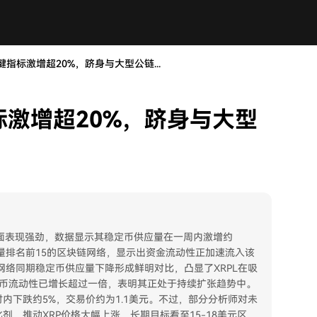
关键指标激增超20%，跻身与大型公链...
指标激增超20%，跻身与大型
活动方面表现强劲，数据显示其稳定币供应量在一周内激增约
供应量排名前15的区块链网络，显示出资金流动性正加速流入该
网络同期稳定币供应量下降形成鲜明对比，凸显了XRPL在吸
稳定币流动性已增长超过一倍，表明其正处于持续扩张趋势中。
时内下跌约5%，交易价约为1.1美元。不过，部分分析师对未
，推动XRP价格大幅上涨，长期目标看至15-18美元区