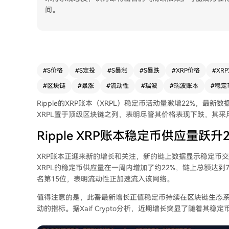
间。
#
S价格
#
S定投
#
S暴涨
#
S暴跌
#
XRP价格
#
XR
#
区块链
#
暴涨
#
流动性
#
瑞波
#
瑞波账本
#
稳定
Ripple的XRP账本（XRPL）稳定币活动量激增22%，
XRPL置于顶级区块链之列，表明尽管
其价格表现下跌
，其采
Ripple XRP账本稳定币供应量跃升2
XRP账本正迎来新的增长和关注，新的链上数据显示稳定币交易量
XRPL的稳定币供应量在一周内增加了约22%
，链上总额达到7
名第15位，表明流动性正加速流入该网络。
值得注意的是，此番最新增长正值稳定币持续在区块链生态
动的指标。据Xaif Crypto分析，近期增长突显了随着
其稳定