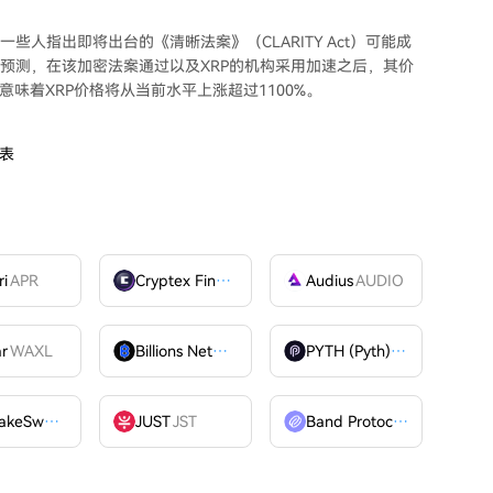
一些人指出即将出台的
《清晰法案》（CLARITY Act）
可能成
预测
，在该加密法案通过以及XRP的机构采用加速之后，其价
意味着XRP价格将从当前水平上涨超过1100%。
图表
ri
APR
Cryptex Finance
CTX
Audius
AUDIO
ar
WAXL
Billions Network
BILL
PYTH (Pyth)
PYTH
PancakeSwap
CAKE
JUST
JST
Band Protocol
BAND