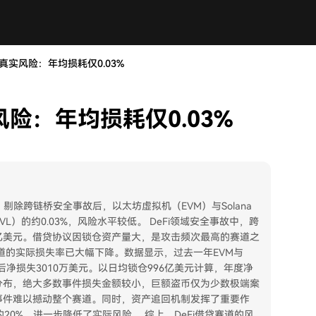
真实风险：年均损耗仅0.03%
风险：年均损耗仅0.03%
剔除跨链桥安全事故后，以太坊虚拟机（EVM）与Solana
L）的约0.03%，风险水平较低。 DeFi领域安全事故中，跨
18亿美元。借贷协议因锁仓资产量大，是攻击频次最高的赛道之
道的实际损失率已大幅下降。数据显示，过去一年EVM与
回后净损失3010万美元。以日均锁仓996亿美元计算，年度净
态分布，绝大多数事件损失金额较小，巨额盗币仅为少数极端案
事件难以撼动整个赛道。同时，资产追回机制发挥了重要作
的20%，进一步降低了实际风险。 综上，DeFi借贷赛道的风