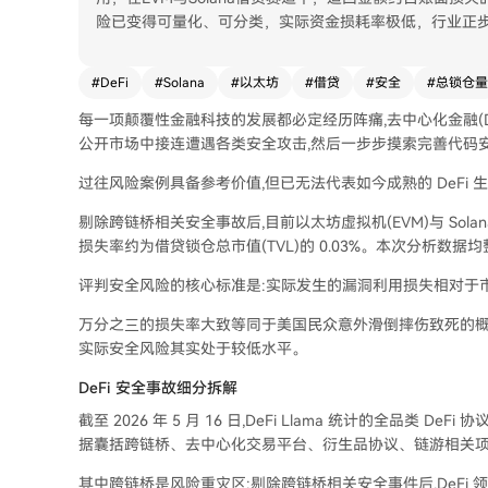
险已变得可量化、可分类，实际资金损耗率极低，行业正
#
DeFi
#
Solana
#
以太坊
#
借贷
#
安全
#
总锁仓量
每一项颠覆性金融科技的发展都必定经历阵痛,去中心化金融(D
公开市场中接连遭遇各类安全攻击,然后一步步摸索完善代码
过往风险案例具备参考价值,但已无法代表如今成熟的 DeFi
剔除跨链桥相关安全事故后,目前以太坊虚拟机(EVM)与 Sola
损失率约为借贷锁仓总市值(TVL)的 0.03%。本次分析数据均
评判安全风险的核心标准是:实际发生的漏洞利用损失相对于
万分之三的损失率大致等同于美国民众意外滑倒摔伤致死的概率
实际安全风险其实处于较低水平。
DeFi 安全事故细分拆解
截至 2026 年 5 月 16 日,DeFi Llama 统计的全品类 
据囊括跨链桥、去中心化交易平台、衍生品协议、链游相关项目
其中跨链桥是风险重灾区:剔除跨链桥相关安全事件后,DeFi 领