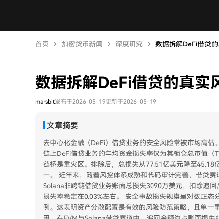
首页
加密货币新闻
深度研究
数据拆解DeFi借贷的
数据拆解DeFi借贷的真实
marsbit
发布于2026-05-19
更新于2026-05-19
文章摘要
去中心化金融（DeFi）借贷业务的安全风险常被市场高估。
链上DeFi借贷业务的年均资金损失率仅为其锁仓总市值（TV
链桥是重灾区。排除后，总损失从77.51亿美元降至45.
一。 近年来，随着风控体系成熟和代码审计完善，借贷赛
Solana非跨链借贷业务账面总损失3090万美元，扣除追
损失率稳定在0.03%左右。 安全事故损失规模呈对数正
例。这表明资产分散配置是有效的风险防范策略，且单一
用，在EVM与Solana借贷赛道中，追回金额约占账面损失