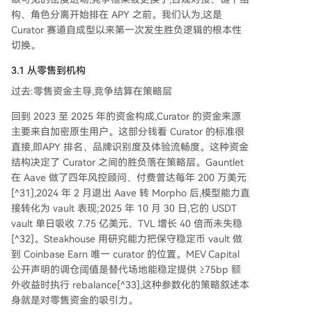
构、角色分离开始排在 APY 之前。我们认为,这是
Curator 赛道自成型以来第一次发生胜负逻辑的根本性
切换。
3.1 从零售到机构
过去:零售资金主导,竞争结算在策略层
回到 2023 至 2025 年的资金构成,Curator 的资金来源
主要来自加密原生用户。这部分钱看 Curator 的标准很
直接,即APY 排名、品牌识别度及体验流畅度。这种资金
结构决定了 Curator 之间的胜负落在策略层。Gauntlet
在 Aave 做了四年风控顾问、付费曾达每年 200 万美元
[^31],2024 年 2 月退出 Aave 转 Morpho 后,模型能力直
接转化为 vault 表现;2025 年 10 月 30 日,它的 USDT
vault 单日吸收 7.75 亿美元、TVL 增长 40 倍而未失稳
[^32]。Steakhouse 用研究能力把保守稳定币 vault 做
到 Coinbase Earn 唯一 curator 的位置。MEV Capital
公开声明的调仓阈值是替代场地能稳定提供 ≥75bp 额
外收益时执行 rebalance[^33],这种参数化的策略叙述本
身就是对零售资金的吸引力。