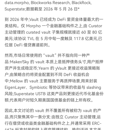
data.morpho, Blockworks Research, BlackRock,
Superstate;数据截至 2026 年 5 月 26 日*
到 2026 年中,Vault 已经成为 DeFi 里资金体量最大的一
类结构。仅 Morpho 一个金融基础构件之上,由 Curator
主动管理的 curated vault 子集规模就接近 60 至 80 亿
美元;该协议 TVL 在 5 月中旬一度触及 117.8 亿美元,已
位居 DeFi 借贷赛道前列。
然而,市场日常使用的 “vault” 并不指向同一种产
品:Maker/Sky 的 vault 本质上是抵押债务头寸,用户抵押
资产并生成稳定币;Yearn 的 yVault 更接近收益策略账
户,由策略合约将资金配置到不同 DeFi 收益机会
中;Mellow 的 vault 主要服务于再质押场景,用来封装
EigenLayer、Symbiotic 等协议带来的收益与 slashing
风险;Superstate USTB 这类产品则更接近代币化基金份
额,代表用户对短久期美国国债基金的链上所有权。
因此,本文讨论的 vault 并不覆盖所有被称为 vault 的产
品,而只聚焦其中一条分支:由独立 Curator 主动管理,运
行在借贷或收益类金融基础构件之上,并通常采用 ERC-
4626 标准封装的链上资产管理结构。换句话说,本文关