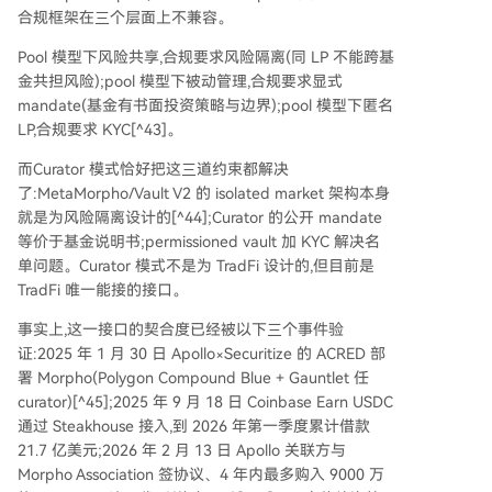
合规框架在三个层面上不兼容。
Pool 模型下风险共享,合规要求风险隔离(同 LP 不能跨基
金共担风险);pool 模型下被动管理,合规要求显式
mandate(基金有书面投资策略与边界);pool 模型下匿名
LP,合规要求 KYC[^43]。
而Curator 模式恰好把这三道约束都解决
了:MetaMorpho/Vault V2 的 isolated market 架构本身
就是为风险隔离设计的[^44];Curator 的公开 mandate
等价于基金说明书;permissioned vault 加 KYC 解决名
单问题。Curator 模式不是为 TradFi 设计的,但目前是
TradFi 唯一能接的接口。
事实上,这一接口的契合度已经被以下三个事件验
证:2025 年 1 月 30 日 Apollo×Securitize 的 ACRED 部
署 Morpho(Polygon Compound Blue + Gauntlet 任
curator)[^45];2025 年 9 月 18 日 Coinbase Earn USDC
通过 Steakhouse 接入,到 2026 年第一季度累计借款
21.7 亿美元;2026 年 2 月 13 日 Apollo 关联方与
Morpho Association 签协议、4 年内最多购入 9000 万