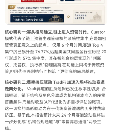
实接管先于制度承认”的监管真空期**：在全球尚
未出台针对Curator专项监管的背景下，机构资金
已实质性地通过合规通道向头部Curator集中。未
来市场演化将密切受到监管节奏和潜在风险事件的
影响。 **总结**：Vault模式标志着链上资产管理
核心研判一:寡头格局确立,链上进入资管时代
。Curator
从去中心化理想向务实主动管理的范式转移。市场
模式代表了链上资管主观管理权的系统性集中,它是加密
的定价核心正从收益创造转向机构级的风险管理能
资管真正意义上的起点。 仅用 6 个月时间,赛道 Top 4
力。在资金规模与风控体系错位的当前阶段，构建
集中度已飙升至 76.77%,远超美国共同基金行业历经 20
匹配体量的风险披露与压力测试框架至关重要。
年形成的 57% 集中度。其在智能合约层实现的“判断
权、托管权、执行权”物理隔离,在功能上同构于传统资
管,但因代码强制执行而构筑了更彻底的底层基建。
核心研判二:费率挤压驱动 TradFi 加速入场将推动赛道
走向分化。
Vault赛道的胜负逻辑已发生根本性切换: 合
规框架、链下结构及角色分离成为机构资本准入的序贯
首要条件,而绝对收益(APY)退化为多目标评估的尾项。
这一切换的隐形驱动力在于传统资管遭遇的历史性费率
挤压。基于此,本报告预计未来 24 个月赛道流动性将进
一步分化成“机构合规通道”与“零售高息通道”两条主
线。