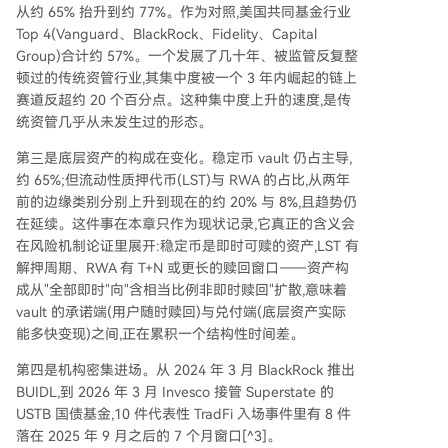
从约 65% 抬升到约 77%。作为对照,美国共同基金行业
Top 4(Vanguard、BlackRock、Fidelity、Capital
Group)合计约 57%。一个发展了几十年、被监管反复整
顿过的传统资管行业,其集中度被一个 3 年内崛起的链上
赛道反超约 20 个百分点。这种集中度上升的速度,是传
统资管几乎从未发生过的形态。
第三是底层资产的构成在变化。稳定币 vault 仍占主导,
约 65%;但流动性质押代币(LST)与 RWA 的占比,从两年
前的边缘类别分别上升到现在的约 20% 与 8%,且趋势仍
在延续。这件事在本章只作为现状记录,它真正的含义会
在风险机制论证里展开:稳定币是即时可赎的资产,LST 有
解押周期、RWA 有 T+N 或更长的赎回窗口——资产构
成从"全部即时"向"含相当比例非即时赎回"扩散,意味着
vault 的承诺端(用户随时赎回)与兑付端(底层资产实际
能多快变现)之间,正在累积一个结构性时间差。
第四是机构密集进场。从 2024 年 3 月 BlackRock 推出
BUIDL,到 2026 年 3 月 Invesco 接管 Superstate 的
USTB 国债基金,10 件代表性 TradFi 入场事件里有 8 件
落在 2025 年 9 月之后的 7 个月窗口[^3]。