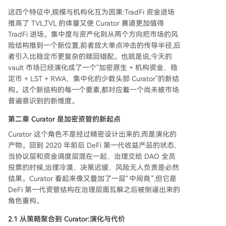
这四个特征中,规模与机构化互为因果:TradFi 资金进场
推高了 TVL,TVL 的体量又使 Curator 赛道更加值得
TradFi 进场。集中度与资产化则从两个方向把市场的风
险结构推到一个新位置,前者放大单点冲击的传导半径,后
者引入比稳定币更复杂的赎回错配。也就是说,今天的
vault 市场已经演化成了一个"加密原生 + 机构资金、稳
定币 + LST + RWA、集中化的少数头部 Curator"的新结
构。这个新结构的每一个要素,都对应着一个尚未被市场
普遍意识到的新维度。
第二章 Curator 是加密资管的新起点
Curator 这个角色不是经过精密设计出来的,而是演化的
产物。回到 2020 年前后 DeFi 第一代收益产品的状态,
当协议层和资金调度层混在一起、治理交给 DAO 全员
投票的时候,治理冷漠、决策迟缓、风险无人负责是必然
结果。Curator 看起来像又叠加了一层“中间商”,但它是
DeFi 第一代资管结构在治理层面瓦解之后被倒逼出来的
角色重构。
2.1 从策略聚合到 Curator:演化与代价