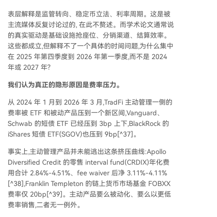
表层解释是监管转向、稳定币立法、利率周期。这是被
主流媒体反复讨论过的, 在此不赘述。而学术论文通常说
的真实驱动是基础设施抢座位、分销渠道、结算效率。
这些都成立,但解释不了一个具体的时间问题,为什么集中
在 2025 年第四季度到 2026 年第一季度,而不是 2024
年或 2027 年?
我们认为真正的隐形原因是费率压力。
从 2024 年 1 月到 2026 年 3 月,TradFi 主动管理一侧的
费率被 ETF 和被动产品压到一个新区间,Vanguard、
Schwab 的短债 ETF 已经压到 3bp 上下,BlackRock 的
iShares 短债 ETF(SGOV)也压到 9bp[^37]。
事实上,主动管理产品并未能逃出这条挤压曲线:Apollo
Diversified Credit 的零售 interval fund(CRDIX)年化费
用合计 2.84%-4.51%、fee waiver 后净 3.11%-4.11%
[^38],Franklin Templeton 的链上货币市场基金 FOBXX
费率仅 20bp[^39]。主动产品要么被动化、要么以更低
费率销售,二者无一例外。