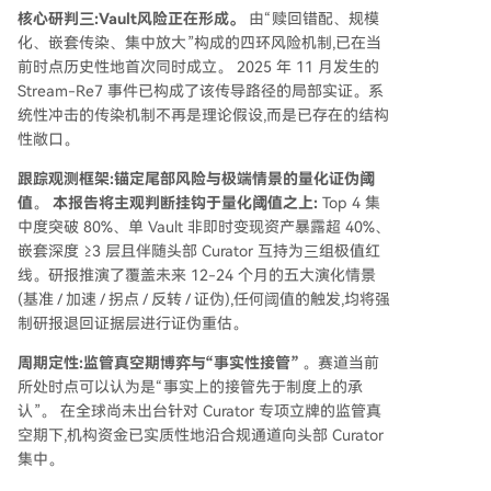
核心研判三:Vault风险正在形成。
由“赎回错配、规模
化、嵌套传染、集中放大”构成的四环风险机制,已在当
前时点历史性地首次同时成立。 2025 年 11 月发生的
Stream-Re7 事件已构成了该传导路径的局部实证。系
统性冲击的传染机制不再是理论假设,而是已存在的结构
性敞口。
跟踪观测框架:锚定尾部风险与极端情景的量化证伪阈
值
。
本报告将主观判断挂钩于量化阈值之上:
Top 4 集
中度突破 80%、单 Vault 非即时变现资产暴露超 40%、
嵌套深度 ≥3 层且伴随头部 Curator 互持为三组极值红
线。研报推演了覆盖未来 12-24 个月的五大演化情景
(基准 / 加速 / 拐点 / 反转 / 证伪),任何阈值的触发,均将强
制研报退回证据层进行证伪重估。
周期定性:监管真空期博弈与“事实性接管”
。赛道当前
所处时点可以认为是“事实上的接管先于制度上的承
认”。 在全球尚未出台针对 Curator 专项立牌的监管真
空期下,机构资金已实质性地沿合规通道向头部 Curator
集中。