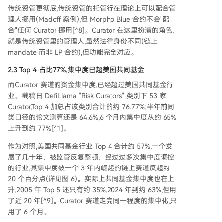
传统资管更彻底,传统资管的托管行在理论上可以配合管
理人挪用(Madoff 案例),但 Morpho Blue 合约不会"配
合"任何 Curator 挪用[^8]。Curator 在这里扮演的角色,
就是传统资管里的管理人,虽然法律身份不同(链上
mandate 而非 LP 合约),但功能完全对应。
2.3 Top 4 占比77%,集中度已超美国共同基金
而Curator 赛道的资金集中度,已经超过美国共同基金行
业。截稿日 DefiLlama "Risk Curators" 类别下 53 家
Curator,Top 4 加总占该类别合计的约 76.77%;半年前同
类口径的论文测算还是 64.6%,6 个月内集中度从约 65%
上升到约 77%[^1]。
作为对照,美国共同基金行业 Top 4 合计约 57%,一个发
展了几十年、被监管反复整顿、经过过多次集中度调控
的行业,其集中度被一个 3 年内崛起的链上赛道反超约
20 个百分点(详见图 6)。实际上共同基金集中度也在上
升,2005 年 Top 5 还只有约 35%,2024 年到约 63%,但用
了近 20 年[^9]。Curator 赛道走完同一程度的集中化,只
用了 6 个月。