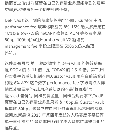
换而言之,TradFi 资管在自己的存量业务里能拿到的费率
空间,已经被压到一个历史性的低位。
DeFi vault 这一侧的费率结构完全不同。Curator 主流
performance fee 取年化收益的 8%-15%(绝大多数定在
15%);按 5%-7% 的 net APY 换算到 AUM 等效费率,是
50bp-100bp[^40];Morpho Vault V2 新增的
management fee 字段上限定在 500bp,仍未触顶
[^41]。
这件事有两层:第一,绝对数字上,DeFi vault 的等效费率
是 SGOV 的 5-11 倍、是 FOBXX 的 2.5-5 倍。第二,用
户对费率的感知机制不同,Curator vault 用户在前端看到
的是 6% APY 这个数字,performance fee 字段需点入详
情页才会展示[^42],用户感知到的不是"管理费"而
是"yield 差价"。同样的资金量、同样合规要求下,TradFi
资管在自己的存量业务里只能收 10bp,在 Curator vault
里能收 80bp。这是它在自己业务里再也找不回的费率
空间,也就是说,2025 年第四季度起的入场密度不是任何
单一事件推动的,是费率压力到了不入场就持续被动化的
临界点。