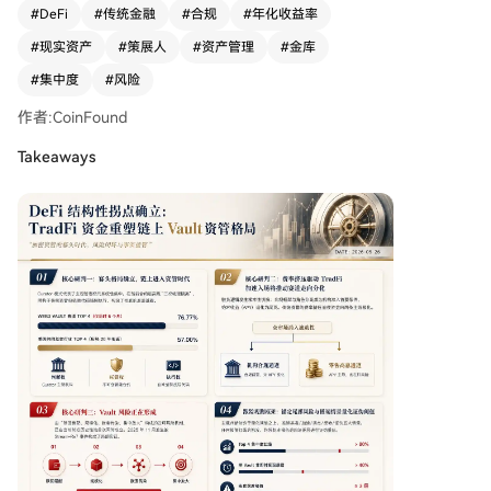
1. **寡头格局确立，链上进入资管时代**：以Curat
#
DeFi
#
传统金融
#
合规
#
年化收益率
or（策略管理人）为核心的新中间层崛起，代表了
#
现实资产
#
策展人
#
资产管理
#
金库
链上主观管理权的系统性集中。其采用的“判断
权、托管权、执行权”三权分离模式，在功能上对
#
集中度
#
风险
齐传统资管，但通过代码强制执行更为彻底。赛道
作者:CoinFound
集中度飙升，前四大Curator管理着近77%的资
金，远超传统共同基金行业。 2. **竞争逻辑切换，
Takeaways
从APY到合规通道**：市场竞争胜负的关键已从单
纯比拼收益率（APY）转向满足机构准入要求。机
构资金优先关注合规框架、链下结构对接和清晰的
权责分离，APY退居次要。这一转变的深层驱动力
是传统资管行业面临的历史性费率挤压，迫使其寻
求链上更高的费率空间。预计未来赛道将分化为
“机构合规通道”与“零售高息通道”两条主线。 3. **
Vault风险结构已然形成**：市场存在由“赎回错
配、规模化、嵌套传染、集中放大”构成的四环风
险链条。当前底层资产中非即时赎回资产（如LS
T、RWA）占比上升，配合ERC-4626标准下的Vau
lt嵌套以及Curator的高度集中，使得系统性风险的
传导路径首次同时具备。2025年11月的Stream-R
e7事件已验证了部分风险传导机制。 4. **处于“事