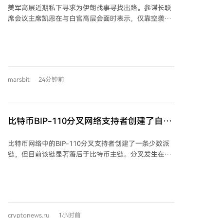
问其C2服务器、Slack和Discord账户以及约5TB内部数
中。 当前市场定价基于一个假设：内存短缺将是常态。
美军高层近期私下寻求为伊朗战事寻找出路。参谋长联
件”
据。 此事件背景是朝鲜黑客活动空前猖獗。TRM Labs
DRAM价格在第一季度飙升近90%，HBM的产能已预订
席会议主席凯恩在与白宫高层会面时表示，仅靠空袭难
2026年7月报告显示，当年上半年朝鲜相关黑客窃取了
至2026年。SK hynix等内存巨头正在大规模扩产。但这
以实现全部目标，而升级冲突则面临弹药短缺、人员伤
约6.43亿美元加密货币，占全球同期黑客攻击损失总额
一“永久短缺”的假设正面临多方挑战：Taalas完全消除
亡等困境。美军部分导弹库存消耗过半，航母长期部署
的66%，主要来自对Drift Protocol和KelpDAO的两起大
了推理过程中对权重内存的需求；Nvidia工程师通过压
导致补给与士气问题。 副总统万斯将当前美伊冲突定性
型攻击。自2017年以来，其累计窃取金额已超过67.5亿
缩和量化模型来减少内存占用；三星的zHBM等技术将
为“博弈中局”，称美方正综合运用外交、经济和军事手
美元。 攻击战术发生转变，重点从利用协议漏洞转向针
内存直接堆叠在加速器上；SK hynix与Sandisk则推出了
段，重点关注增加霍尔木兹海峡的能源运输量，并要求
对公司员工的社交工程。黑客常伪装成招聘人员，以高
marsbit
24分钟前
旨在以高速闪存替代部分HBM的新标准。 AMD此次收
伊朗保证航运安全。 伊朗方面态度强硬。最高国家安全
薪远程工作为诱饵发送“测试任务”，诱使受害者下载恶
购证明，推理过程可以摆脱当前决定AI基础设施需求周
委员会秘书佐尔加德尔开出了重开海峡的六项条件，包
意文件，从而入侵企业基础设施并盗取资产。 从宏观角
期的稀缺组件——HBM。它将把这一解决方案集成到仍
括美军撤出周边、解除全部制裁、赔偿战争损失等。这
度看，这些被盗资产被用于资助武器计划和规避联合国
包含GPU和HBM的服务器机架中销售。那些认为当前内
些条件被认为是为谈判设置高门槛。与此同时，伊朗与
比特币BIP-110分叉网络支持者创建了自己
制裁。调查也暴露了黑客组织内部的网络安全缺陷——
存高价将成为AI建设周期永久特征的投资者，实际上是
阿曼就设立临时航道进行技术谈判，但明确表示这与海
自身工作站感染恶意软件表明其缺乏内部网络卫生，这
的区块：但出现了问题
在与一个规模庞大且不断增长的、旨在降低内存依赖的
峡全面开放是两回事，后者仍取决于美方是否满足伊方
为研究人员（或潜在竞争对手）提供了可乘之机。
比特币网络中的BIP-110分叉支持者创建了一条少数派
工程技术趋势对赌。内存历来是周期性行业，如今为其
条件。 地区紧张持续，近期仍有商船遇袭。尽管双方均
链，但目前该链显著落后于比特币主链。分叉发生在比
支付高价的投资者，恰恰为这一规律的延续提供了新的
有谈判意愿，但伊朗强硬派的立场与持续袭击事件令局
特币区块961,632之后，支持BIP-110的矿池
注脚。
势复杂，谈判陷入僵持。
Roughnecks仅成功挖出了区块961,632和961,633。同
一时期内，比特币主链已推进至区块961,651，领先
BIP-110链18个区块。 这次分叉恰逢比特币挖矿难度调
整为127.48T的时期。由于BIP-110链的计算能力远低于
cryptonews.ru
1小时前