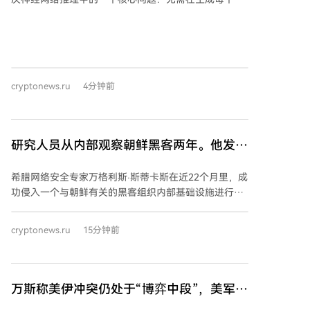
牌时都将模型权重从内存传输至处理器。Taalas的芯片
通过将模型权重直接固化在晶体管中，省去了这一数据
传输步骤。正是这种数据传输限制了当前推理速度，并
使得高带宽内存（HBM）成为半导体行业最紧缺的物
资。 此次收购被视为AMD与Nvidia在推理领域竞争的新
cryptonews.ru
4分钟前
一轮动作，但其本身对该竞争格局影响有限。更值得关
注的是，这笔交易揭示了当前过热的内存市场状况。
Taalas由曾在Tenstorrent任职的Ljubisa Bajic及其妻
子、ATI和AMD资深工程师Lejla Bajic于2023年创立，已
研究人员从内部观察朝鲜黑客两年。他发现
融资2.19亿美元。其首款测试芯片基于台积电6纳米工
了什么？
艺，专为Meta的Llama 3.1 8B模型设计，声称推理速度
希腊网络安全专家万格利斯·斯蒂卡斯在近22个月里，成
远超Nvidia显卡和Cerebras加速器。 然而，这种将权重
功侵入一个与朝鲜有关的黑客组织内部基础设施进行观
固化到硅片中的方法存在明显代价：每个芯片永久服务
察。他在2026年黑帽大会上透露，发现了该组织目标清
于单一模型。更换模型需要部分重新设计芯片拓扑，即
单上或已受影响的57个国家共1640家公司，其中约
使采用Taalas缩短的周期（仅更改晶圆上的两个金属
cryptonews.ru
15分钟前
700-800家遭受了严重入侵，攻击者获得了服务器根权
层），在台积电产线上仍需约两个月。这种策略仅在模
限、AWS基础设施访问权，甚至加密货币公司的钱包密
型稳定、应用广泛且价值足够高时才具有经济性。这也
钥。受害者包括Coinbase、Uniswap Labs等知名机
解释了为何该交易不会改变推理市场的竞争态势。相比
构。 斯蒂卡斯的接入颇具偶然性：黑客操作员自己的工
万斯称美伊冲突仍处于“博弈中段”，美军
之下，Nvidia此前以200亿美元收购Groq，旨在将其专
作站感染了其用于攻击的相同恶意软件，这使他得以访
用令牌生成硬件整合到已构建了完整生态的现有平台
“寻找出口”，伊朗开出“重开海峡 6 大条