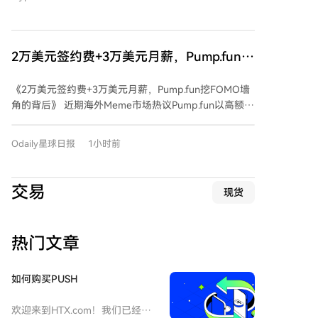
比特币主网，却仍需应对相同的挖矿难度，其出块速度
因此大幅减慢。BIP-110支持者马修·克莱特承认，少数
派链要想追赶并超越比特币主链，需要计算能力发生“非
常显著的改变”。 鉴于当前状况，一些BIP-110支持者开
2万美元签约费+3万美元月薪，Pump.fun挖
始讨论转向另一种工作量证明挖矿算法的可能性，以增
FOMO墙角的背后
强当前链的韧性。BIP-110提案本身具有争议性，其目
《2万美元签约费+3万美元月薪，Pump.fun挖FOMO墙
的在于限制比特币网络中某些类型的交易和数据使用模
角的背后》 近期海外Meme市场热议Pump.fun以高额激
式。
励计划“挖角”竞争对手FOMO平台的用户。根据曝光的
协议，Pump.fun为符合条件的用户提供2万美元一次性
Odaily星球日报
1小时前
签约奖金及3万美元月薪，要求其将资金和交易从
FOMO迁移至Pump.fun，并永久关闭原账户，同时需满
足一定的月交易量要求。 这一竞争行为凸显了FOMO平
交易
现货
台的迅速崛起。该平台虽上线仅一年多，但凭借“社交为
先”的产品设计，如盈利排行榜和交易员动态推送，成功
塑造了交易“网红”，吸引大量用户跟单。数据显示，
热门文章
FOMO过去30天收入已超越Uniswap等主流平台，其交
易机器人市场份额在8月初达到43%，超过GMGN成为市
场第一。 Pump.fun紧随其后，在应用升级中复制了
如何购买PUSH
FOMO的社交功能，并将首页改为交易员动态流。平台
创始人积极招揽知名Meme交易员，甚至通过排他协议
欢迎来到HTX.com！我们已经让