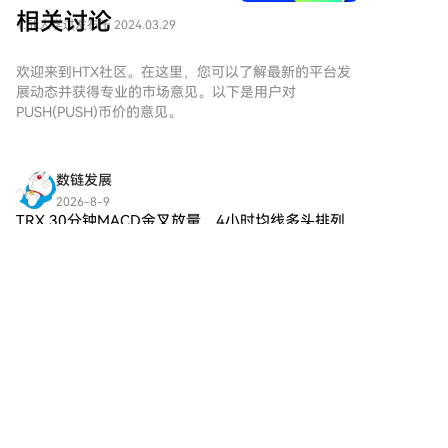
争夺影响力个体。 这一现象标志着海外Meme市场竞争
购买Push Protocol（PUSH）变
相关讨论
1.5k人学过
发布于 2024.03.29
得简单而便捷。跟随我们的逐步
核心的转变：从比拼发行工具和流动性，转向对“注意力
指南，放心开始您的加密货币之
资源”——即能带动流量的交易员KOL——的争夺。市场
旅。第一步：创建您的HTX账户
欢迎来到HTX社区。在这里，您可以了解最新的平台发
进入“网红带货”模式，散户更倾向于跟随成功交易员而
使用您的电子邮件、手机号码注
展动态并获得专业的市场意见。以下是用户对
非研究项目本身。这种内卷虽可能带来平台短期增长，
册一个免费账户在HTX上。体验
PUSH(PUSH)币价的意见。
但也可能削弱Meme赛道最初依赖社区文化和自发传播
无忧的注册过程并解锁所有平台
的生命力。
功能。立即注册第二步：前往买
币页面，选择您的支付方式信用
数链发展
卡/借记卡购买：使用您的Visa或
2026-8-9
Mastercard即时购买Push
TRX 30分钟MACD金叉放量，4小时均线多头排列
Protocol（PUSH）。余额购买：
发力🔥 ════════════════════ 🔴 $TRX
使用您HTX账户余额中的资金进
30分钟 多头信号 ⚠️技术面：4小时和30分钟多头共
行无缝交易。第三方购买：探索
3
点赞
分享
振确认。30分钟MACD零上金
诸如Google Pay或Apple Pay等
流行支付方法以增加便利性。
C2C购买：在HTX平台上直接与
互联智脑
其他用户交易。HTX场外交易台
2026-8-9
（OTC）购买：为大量交易者提
炒币一年以上还没达到目标收益的朋友，建议认真
供个性化服务和竞争性汇率。第
看完。 #币圈暴富 我炒币八年，经历过牛熊，也踩
三步：存储您的Push
过坑、爆过仓。一路复盘总结，才慢慢找到适合自
Protocol（PUSH）购买完您的
3
点赞
分享
己的交易节奏。 今天分享10条实战经验，希望帮你