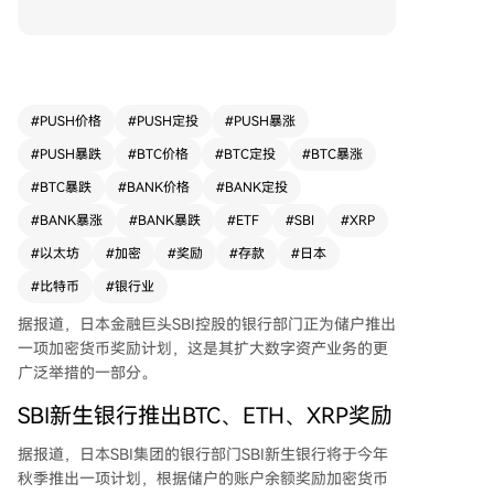
兑换为比特币、以太坊或XRP的加密货币券，价值
相当于存款利息的20%。从6月10日开始，银行将
进行为期三个月的试点活动，适用于3个月至5年期
的定期存款和储蓄账户。 此举旨在通过银行存款
作为切入点，吸引新客户使用集团旗下的加密货币
#
PUSH价格
#
PUSH定投
#
PUSH暴涨
交易所SBI VC Trade。储户需要开设SBI VC Trade
#
PUSH暴跌
#
BTC价格
#
BTC定投
#
BTC暴涨
账户才能兑换券。此前，该银行在2月曾推出过类
似活动，提供XRP兑换券。 SBI集团近年来加速拓
#
BTC暴跌
#
BANK价格
#
BANK定投
展加密货币业务，包括推出零售USDC借贷服务、
#
BANK暴涨
#
BANK暴跌
#
ETF
#
SBI
#
XRP
与Visa合作发行可将消费奖励转换为加密货币的信
#
以太坊
#
加密
#
奖励
#
存款
#
日本
用卡，并计划开发面向个人投资者的加密投资信托
基金。此外，集团还计划推出加密货币ETF，并有
#
比特币
#
银行业
意收购日本主要交易所Bitbank的股份，以巩固其
据报道，日本金融巨头SBI控股的银行部门正为储户推出
在日本加密货币市场的地位。
一项加密货币奖励计划，这是其扩大数字资产业务的更
广泛举措的一部分。
SBI新生银行推出BTC、ETH、XRP奖励
据报道，日本SBI集团的银行部门SBI新生银行将于今年
秋季推出一项计划，根据储户的账户余额奖励加密货币