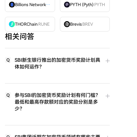
Billions Network
BILL
PYTH (Pyth)
PYTH
THORChain
RUNE
Brevis
BREV
相关问答
SBI新生银行推出的加密货币奖励计划具
Q
体如何运作？
参与SBI的加密货币奖励计划有何门槛？
Q
最低和最高存款额对应的奖励分别是多
少？
Q