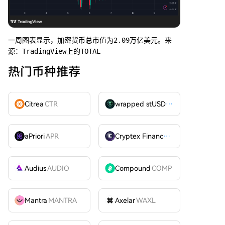
一周图表显示，加密货币总市值为2.09万亿美元。来
源：TradingView上的TOTAL
热门币种推荐
Citrea
CTR
wrapped stUSDT
WSTUSDT
aPriori
APR
Cryptex Finance
CTX
Audius
AUDIO
Compound
COMP
Mantra
MANTRA
Axelar
WAXL