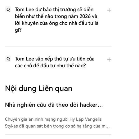
Tom Lee dự báo thị trường sẽ diễn
Q
biến như thế nào trong năm 2026 và
lời khuyên của ông cho nhà đầu tư là
gì?
Tom Lee sắp xếp thứ tự ưu tiên của
Q
các chủ đề đầu tư như thế nào?
Nội dung Liên quan
Nhà nghiên cứu đã theo dõi hacker
Triều Tiên từ bên trong suốt hai năm.
Chuyên gia an ninh mạng người Hy Lạp Vangelis
Ông ấy đã khám phá ra điều gì?
Stykas đã quan sát bên trong cơ sở hạ tầng của một
nhóm hacker liên quan đến Triều Tiên trong gần 22