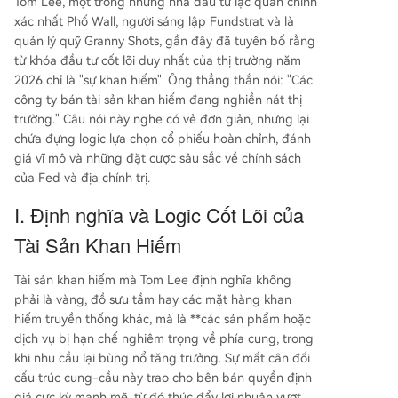
Tom Lee, một trong những nhà đầu tư lạc quan chính
mua vào các tài sản khan hiếm. Tóm lại, khung đ
xác nhất Phố Wall, người sáng lập Fundstrat và là
ầu tư của Tom Lee tập trung vào việc xác định c
quản lý quỹ Granny Shots, gần đây đã tuyên bố rằng
ác công ty nắm giữ tài sản khan hiếm về cấu trú
từ khóa đầu tư cốt lõi duy nhất của thị trường năm
c - nơi nhu cầu tăng vọt gặp phải ràng buộc ng
2026 chỉ là "sự khan hiếm". Ông thẳng thắn nói: "Các
uồn cung - để tận dụng lợi thế định giá và tạo r
công ty bán tài sản khan hiếm đang nghiền nát thị
a lợi nhuận vượt trội trong năm 2026.
trường." Câu nói này nghe có vẻ đơn giản, nhưng lại
chứa đựng logic lựa chọn cổ phiếu hoàn chỉnh, đánh
giá vĩ mô và những đặt cược sâu sắc về chính sách
của Fed và địa chính trị.
I. Định nghĩa và Logic Cốt Lõi của
Tài Sản Khan Hiếm
Tài sản khan hiếm mà Tom Lee định nghĩa không
phải là vàng, đồ sưu tầm hay các mặt hàng khan
hiếm truyền thống khác, mà là **các sản phẩm hoặc
dịch vụ bị hạn chế nghiêm trọng về phía cung, trong
khi nhu cầu lại bùng nổ tăng trưởng. Sự mất cân đối
cấu trúc cung-cầu này trao cho bên bán quyền định
giá cực kỳ mạnh mẽ, từ đó thúc đẩy lợi nhuận vượt