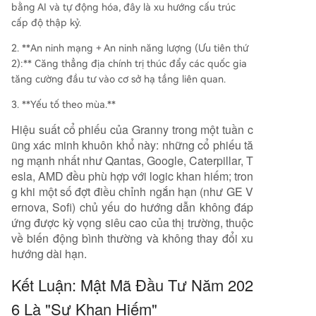
bằng AI và tự động hóa, đây là xu hướng cấu trúc
cấp độ thập kỷ.
2. **An ninh mạng + An ninh năng lượng (Ưu tiên thứ
2):** Căng thẳng địa chính trị thúc đẩy các quốc gia
tăng cường đầu tư vào cơ sở hạ tầng liên quan.
3. **Yếu tố theo mùa.**
Hiệu suất cổ phiếu của Granny trong một tuần c
ũng xác minh khuôn khổ này: những cổ phiếu tă
ng mạnh nhất như Qantas, Google, Caterpillar, T
esla, AMD đều phù hợp với logic khan hiếm; tron
g khi một số đợt điều chỉnh ngắn hạn (như GE V
ernova, Sofi) chủ yếu do hướng dẫn không đáp
ứng được kỳ vọng siêu cao của thị trường, thuộc
về biến động bình thường và không thay đổi xu
hướng dài hạn.
Kết Luận: Mật Mã Đầu Tư Năm 202
6 Là "Sự Khan Hiếm"