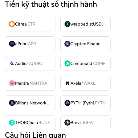
Tiền kỹ thuật số thịnh hành
Citrea
CTR
wrapped stUSDT
WSTUSDT
aPriori
APR
Cryptex Finance
CTX
Audius
AUDIO
Compound
COMP
Mantra
MANTRA
Axelar
WAXL
Billions Network
BILL
PYTH (Pyth)
PYTH
THORChain
RUNE
Brevis
BREV
Câu hỏi Liên quan