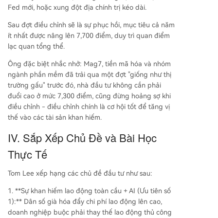
Fed mới, hoặc xung đột địa chính trị kéo dài.
Sau đợt điều chỉnh sẽ là sự phục hồi, mục tiêu cả năm
ít nhất được nâng lên 7,700 điểm, duy trì quan điểm
lạc quan tổng thể.
Ông đặc biệt nhắc nhở: Mag7, tiền mã hóa và nhóm
ngành phần mềm đã trải qua một đợt "giống như thị
trường gấu" trước đó, nhà đầu tư không cần phải
đuổi cao ở mức 7,300 điểm, cũng đừng hoảng sợ khi
điều chỉnh - điều chỉnh chính là cơ hội tốt để tăng vị
thế vào các tài sản khan hiếm.
IV. Sắp Xếp Chủ Đề và Bài Học
Thực Tế
Tom Lee xếp hạng các chủ đề đầu tư như sau:
1. **Sự khan hiếm lao động toàn cầu + AI (Ưu tiên số
1):** Dân số già hóa đẩy chi phí lao động lên cao,
doanh nghiệp buộc phải thay thế lao động thủ công