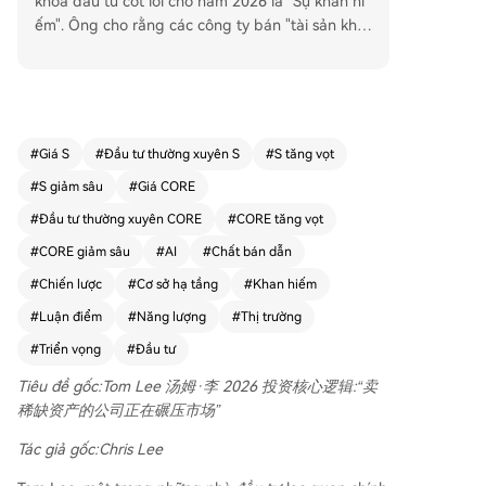
khóa đầu tư cốt lõi cho năm 2026 là "Sự khan hi
ếm". Ông cho rằng các công ty bán "tài sản kha
n hiếm" - những sản phẩm/dịch vụ có nguồn cun
g hạn chế nhưng nhu cầu bùng nổ - đang dẫn
dắt thị trường nhờ khả năng định giá mạnh và lợ
i nhuận vượt trội. Ông chỉ ra ba lĩnh vực khan hiế
m chính: 1) Sức mạnh tính toán AI (chip GPU từ
#
Giá S
#
Đầu tư thường xuyên S
#
S tăng vọt
NVIDIA, AMD...), 2) Bộ nhớ AI (HBM từ Micron...),
#
S giảm sâu
#
Giá CORE
và 3) Cơ sở hạ tầng năng lượng (GE Vernova...).
Lý do là cuộc cách mạng AI tạo ra nhu cầu khổn
#
Đầu tư thường xuyên CORE
#
CORE tăng vọt
g lồ, trong khi nguồn cung bị giới hạn về công n
#
CORE giảm sâu
#
AI
#
Chất bán dẫn
ghệ, chuỗi sản xuất và thời gian. Về bối cảnh vĩ
#
Chiến lược
#
Cơ sở hạ tầng
#
Khan hiếm
mô, Tom Lee nhận định giá dầu có thể đã đỉnh.
Việc giá dầu giảm giúp giảm áp lực lạm phát, củ
#
Luận điểm
#
Năng lượng
#
Thị trường
ng cố kỳ vọng Cục Dự trữ Liên bang (Fed) cắt gi
#
Triển vọng
#
Đầu tư
ảm lãi suất, từ đó có lợi cho cổ phiếu tăng trưởn
g. Dựa trên báo cáo thu nhập mạnh mẽ được th
Tiêu đề gốc:Tom Lee 汤姆·李 2026 投资核心逻辑:“卖
úc đẩy bởi AI, ông duy trì quan điểm tăng giá đ
稀缺资产的公司正在碾压市场”
ối với chỉ số S&P 500, với mục tiêu năm lên tới 7.
Tác giả gốc:Chris Lee
700 điểm. Ông cảnh báo có thể xảy ra đợt điều
chỉnh giảm giữa năm, nhưng đó sẽ là cơ hội để