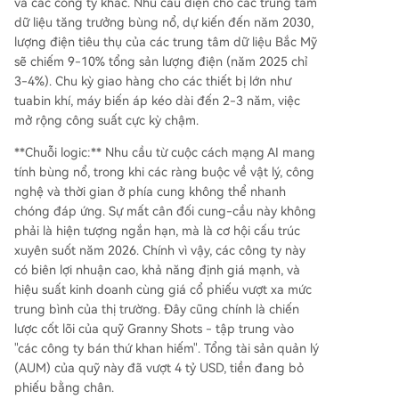
và các công ty khác. Nhu cầu điện cho các trung tâm
dữ liệu tăng trưởng bùng nổ, dự kiến đến năm 2030,
lượng điện tiêu thụ của các trung tâm dữ liệu Bắc Mỹ
sẽ chiếm 9-10% tổng sản lượng điện (năm 2025 chỉ
3-4%). Chu kỳ giao hàng cho các thiết bị lớn như
tuabin khí, máy biến áp kéo dài đến 2-3 năm, việc
mở rộng công suất cực kỳ chậm.
**Chuỗi logic:** Nhu cầu từ cuộc cách mạng AI mang
tính bùng nổ, trong khi các ràng buộc về vật lý, công
nghệ và thời gian ở phía cung không thể nhanh
chóng đáp ứng. Sự mất cân đối cung-cầu này không
phải là hiện tượng ngắn hạn, mà là cơ hội cấu trúc
xuyên suốt năm 2026. Chính vì vậy, các công ty này
có biên lợi nhuận cao, khả năng định giá mạnh, và
hiệu suất kinh doanh cùng giá cổ phiếu vượt xa mức
trung bình của thị trường. Đây cũng chính là chiến
lược cốt lõi của quỹ Granny Shots - tập trung vào
"các công ty bán thứ khan hiếm". Tổng tài sản quản lý
(AUM) của quỹ này đã vượt 4 tỷ USD, tiền đang bỏ
phiếu bằng chân.