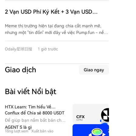
chú ý là FOMO, một nền tảng giao dịch meme đa
thuật toán Proof-of-Work khác để tăng cường khả
chuỗi chủ yếu phục vụ cộng đồng quốc tế và tập
năng tồn tại của chuỗi hiện tại.
2 Vạn USD Phí Ký Kết + 3 Vạn USD
trung vào ứng dụng di động, mới chỉ hoạt động hơn
Lương Tháng: Đằng Sau Việc Pump.fun
một năm nhưng đã có tốc độ tăng trưởng vượt bậc.
Meme thị trường hiện tại đang chia cắt mạnh mẽ,
Rào Cản Chân FOMO
Theo dữ liệu, doanh thu 30 ngày qua của FOMO đã
nhưng một "tin đồn" mới đây về việc Pump.fun - nền
vượt qua cả Uniswap và Phantom, đồng thời thị phần
tảng phát hành token lớn nhất - chi tiền lớn để
trong mảng Trading Bot cũng đã vượt mặt GMGN để
"cướp" người dùng từ đối thủ FOMO đã thu hút sự
vươn lên vị trí dẫn đầu thị trường. Bí quyết thành
Odaily星球日报
1 giờ trước
chú ý. Thỏa thuận bị rò rỉ cho thấy Pump.fun đề xuất
công của FOMO nằm ở thiết kế sản phẩm mang tính
trả khoản thưởng ký kết một lần 20.000 USD và mức
xã hội cao, với các tính năng chính như Bảng xếp
lương cố định hàng tháng 30.000 USD cho người
hạng lợi nhuận (Leaderboard) và Luồng thông tin
Giao dịch
Giao ngay
dùng FOMO đáp ứng các điều kiện như chuyển toàn
cập nhật động thái của các trader hàng đầu (Feed).
bộ tài sản, sử dụng ví mới, liên kết X và đóng tài
Mô hình này khai thác tâm lý "tôn thờ người chiến
khoản FOMO vĩnh viễn. Vậy FOMO là ai? Ra mắt vào
thắng" trong thị trường meme, chủ động tạo ra
Bài viết Nổi bật
tháng 5/2025, FOMO là một nền tảng giao dịch
những "huyền thoại" giao dịch, biến các trader giỏi
Meme đa chuỗi, chủ yếu phục vụ cộng đồng quốc tế.
thành những KOL có sức ảnh hưởng lớn, từ đó thu
Mặc dù còn non trẻ, nền tảng này đã huy động được
HTX Learn: Tìm hiểu Về
hút lượng lớn người dùng theo dõi và giao dịch. Nhận
94 triệu USD, định giá trên 550 triệu USD. Điều đáng
Conflux để Chia sẻ 8000 USDT
thấy tiềm năng to lớn của mô hình này, Pump.fun gần
chú ý là doanh thu 30 ngày qua của FOMO (8,17
Để giúp bạn nắm bắt bản chất
đây đã cập nhật ứng dụng của mình, sao chép các
triệu USD) đã vượt qua cả Uniswap và Phantom. Thị
của Conflux, HTX Learn đã ra
AGENT S là gì
tính năng xã hội tương tự của FOMO và tích cực
Tổng lượt xem
Xuất bản vào
mắt chiến dịch Tìm hiểu & Kiếm
phần Trading Bot của họ cũng đã tăng lên 43%, vượt
chiêu mộ các trader/KOL meme nổi tiếng. Hành động