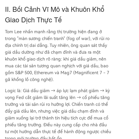
II. Bối Cảnh Vĩ Mô và Khuôn Khổ
Giao Dịch Thực Tế
Tom Lee nhấn mạnh rằng thị trường hiện đang ở
trong "màn sương chiến tranh" (fog of war), với rủi ro
địa chính trị dai dẳng. Tuy nhiên, ông quan sát thấy
giá dầu dường như đã chạm đỉnh và đưa ra một
khuôn khổ giao dịch rõ ràng: khi giá dầu giảm, nên
mua các tài sản tương quan nghịch với giá dầu, bao
gồm S&P 500, Ethereum và Mag7 (Magnificent 7 - 7
gã khổng lồ công nghệ).
Logic là: Giá dầu giảm → áp lực lạm phát giảm → kỳ
vọng Fed cắt giảm lãi suất tăng lên → cổ phiếu tăng
trưởng và tài sản rủi ro hưởng lợi. Chiến tranh có thể
đẩy giá dầu lên, nhưng việc giá dầu chạm đỉnh và
giảm xuống lại trở thành tín hiệu tích cực để mua cổ
phiếu tăng trưởng. Điều này cung cấp cho nhà đầu
tư một hướng dẫn thực tế để hành động ngược chiều
trong môi trường đầy bất ổn.