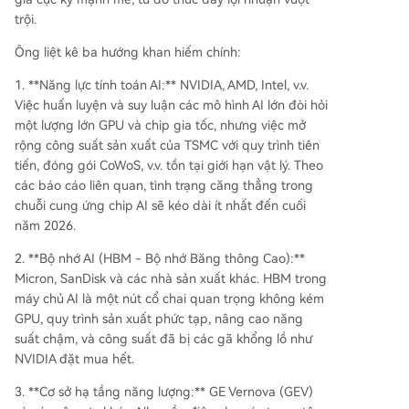
trội.
Ông liệt kê ba hướng khan hiếm chính:
1. **Năng lực tính toán AI:** NVIDIA, AMD, Intel, v.v.
Việc huấn luyện và suy luận các mô hình AI lớn đòi hỏi
một lượng lớn GPU và chip gia tốc, nhưng việc mở
rộng công suất sản xuất của TSMC với quy trình tiên
tiến, đóng gói CoWoS, v.v. tồn tại giới hạn vật lý. Theo
các báo cáo liên quan, tình trạng căng thẳng trong
chuỗi cung ứng chip AI sẽ kéo dài ít nhất đến cuối
năm 2026.
2. **Bộ nhớ AI (HBM - Bộ nhớ Băng thông Cao):**
Micron, SanDisk và các nhà sản xuất khác. HBM trong
máy chủ AI là một nút cổ chai quan trọng không kém
GPU, quy trình sản xuất phức tạp, nâng cao năng
suất chậm, và công suất đã bị các gã khổng lồ như
NVIDIA đặt mua hết.
3. **Cơ sở hạ tầng năng lượng:** GE Vernova (GEV)