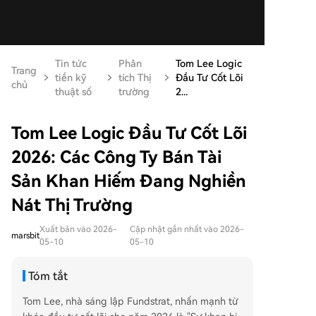
Tin tức
Phân
Tom Lee Logic
Trang
tiền kỹ
tích Thị
Đầu Tư Cốt Lõi
chủ
thuật số
trường
2...
Tom Lee Logic Đầu Tư Cốt Lõi
2026: Các Công Ty Bán Tài
Sản Khan Hiếm Đang Nghiền
Nát Thị Trường
Xuất bản vào 2026-
Cập nhật gần nhất vào 2026-
marsbit
05-10
05-10
Tóm tắt
Tom Lee, nhà sáng lập Fundstrat, nhấn mạnh từ