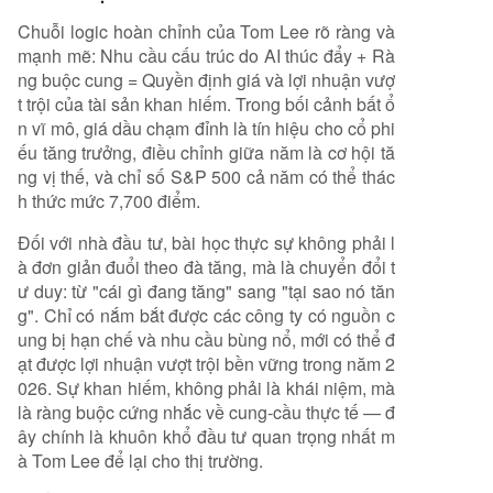
Chuỗi logic hoàn chỉnh của Tom Lee rõ ràng và
mạnh mẽ: Nhu cầu cấu trúc do AI thúc đẩy + Rà
ng buộc cung = Quyền định giá và lợi nhuận vượ
t trội của tài sản khan hiếm. Trong bối cảnh bất ổ
n vĩ mô, giá dầu chạm đỉnh là tín hiệu cho cổ phi
ếu tăng trưởng, điều chỉnh giữa năm là cơ hội tă
ng vị thế, và chỉ số S&P 500 cả năm có thể thác
h thức mức 7,700 điểm.
Đối với nhà đầu tư, bài học thực sự không phải l
à đơn giản đuổi theo đà tăng, mà là chuyển đổi t
ư duy: từ "cái gì đang tăng" sang "tại sao nó tăn
g". Chỉ có nắm bắt được các công ty có nguồn c
ung bị hạn chế và nhu cầu bùng nổ, mới có thể đ
ạt được lợi nhuận vượt trội bền vững trong năm 2
026. Sự khan hiếm, không phải là khái niệm, mà
là ràng buộc cứng nhắc về cung-cầu thực tế — đ
ây chính là khuôn khổ đầu tư quan trọng nhất m
à Tom Lee để lại cho thị trường.