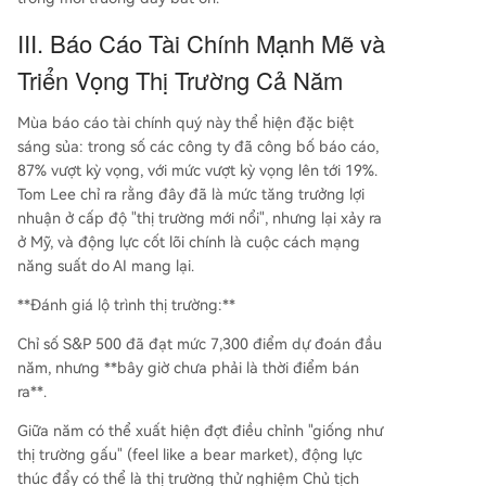
III. Báo Cáo Tài Chính Mạnh Mẽ và
Triển Vọng Thị Trường Cả Năm
Mùa báo cáo tài chính quý này thể hiện đặc biệt
sáng sủa: trong số các công ty đã công bố báo cáo,
87% vượt kỳ vọng, với mức vượt kỳ vọng lên tới 19%.
Tom Lee chỉ ra rằng đây đã là mức tăng trưởng lợi
nhuận ở cấp độ "thị trường mới nổi", nhưng lại xảy ra
ở Mỹ, và động lực cốt lõi chính là cuộc cách mạng
năng suất do AI mang lại.
**Đánh giá lộ trình thị trường:**
Chỉ số S&P 500 đã đạt mức 7,300 điểm dự đoán đầu
năm, nhưng **bây giờ chưa phải là thời điểm bán
ra**.
Giữa năm có thể xuất hiện đợt điều chỉnh "giống như
thị trường gấu" (feel like a bear market), động lực
thúc đẩy có thể là thị trường thử nghiệm Chủ tịch