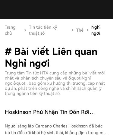
Trang
Tin tức tiền kỹ
Nghỉ
Thẻ
chủ
thuật số
ngơi
# Bài viết Liên quan
Nghỉ ngơi
Trung tâm Tin tức HTX cung cấp những bài viết mới
nhất và phân tích chuyên sâu về &quot;Nghỉ
ngơi&quot;, bao gồm xu hướng thị trường, cập nhật
dự án, phát triển công nghệ và chính sách quản lý
trong ngành tiền kỹ thuật số.
Hoskinson Phủ Nhận Tin Đồn Rời
Cardano: ‘Tôi Không Bỏ Đi’
Người sáng lập Cardano Charles Hoskinson đã bác
bỏ tin đồn rời khỏi hệ sinh thái, khẳng định trong một