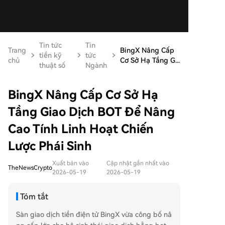
Tin tức
Tin
Trang
BingX Nâng Cấp
tiền kỹ
tức
chủ
Cơ Sở Hạ Tầng G...
thuật số
Ngành
BingX Nâng Cấp Cơ Sở Hạ
Tầng Giao Dịch BOT Để Nâng
Cao Tính Linh Hoạt Chiến
Lược Phái Sinh
Xuất bản vào
Cập nhật gần nhất vào
TheNewsCrypto
2026-05-19
2026-05-19
Tóm tắt
Sàn giao dịch tiền điện tử BingX vừa công bố nâ