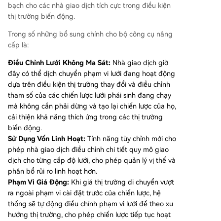
bạch cho các nhà giao dịch tích cực trong điều kiện
h chi tiết hơn. * **Chia sẻ chiến lược:** Người dù
thị trường biến động.
ng có thể chia sẻ tham số chiến lược lưới qua mã
QR hoặc liên kết để người khác sao chép và triể
Trong số những bổ sung chính cho bộ công cụ nâng
n khai chỉ với một thao tác. Những nâng cấp này
cấp là:
đáp ứng nhu cầu ngày càng tăng về một cơ sở
hạ tầng giao dịch bot linh hoạt hơn, phù hợp với
Điều Chỉnh Lưới Không Ma Sát:
Nhà giao dịch giờ
sự phát triển của thị trường tài sản số hướng tới
đây có thể dịch chuyển phạm vi lưới đang hoạt động
các chiến lược giao dịch tinh vi và tốc độ cao.
dựa trên điều kiện thị trường thay đổi và điều chỉnh
tham số của các chiến lược lưới phái sinh đang chạy
mà không cần phải dừng và tạo lại chiến lược của họ,
cải thiện khả năng thích ứng trong các thị trường
biến động.
Sử Dụng Vốn Linh Hoạt:
Tính năng tùy chỉnh mới cho
phép nhà giao dịch điều chỉnh chi tiết quy mô giao
dịch cho từng cấp độ lưới, cho phép quản lý vị thế và
phân bổ rủi ro linh hoạt hơn.
Phạm Vi Giá Động:
Khi giá thị trường di chuyển vượt
ra ngoài phạm vi cài đặt trước của chiến lược, hệ
thống sẽ tự động điều chỉnh phạm vi lưới để theo xu
hướng thị trường, cho phép chiến lược tiếp tục hoạt