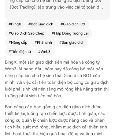
ng cấp lớn cho hệ sinh thái giao dịch bằng bot
(Bot Trading), tập trung vào việc cải tổ toàn diệ
n bộ công cụ giao dịch lưới (grid trading) cho thị
trường phái sinh. Bản nâng cấp nhằm mục tiêu c
#
BingX
#
Bot Giao dịch
#
Giao dịch lưới
ải thiện tính linh hoạt, hiệu quả vận hành và tính
#
Giao Dịch Sao Chép
#
Hợp Đồng Tương Lai
minh bạch cho nhà giao dịch, với các cải tiến chí
nh về giao diện, quy trình tạo chiến lược, công c
#
Nâng cấp
#
Phái sinh
#
Sàn giao dịch
ụ quản lý và phân tích hiệu suất. **Những tính n
#
Tiền điện tử
#
Web3
ăng mới nổi bật bao gồm:** * **Điều chỉnh lưới li
nh hoạt:** Cho phép thay đổi phạm vi và thông
BingX, một sàn giao dịch tiền mã hóa và công ty
số của chiến lược lưới đang chạy mà không cần
Web3-AI hàng đầu, hôm nay đã công bố một bản
dừng lại, giúp thích ứng tốt hơn với biến động th
nâng cấp lớn cho hệ sinh thái Giao dịch BOT của
ị trường. * **Sử dụng vốn linh hoạt:** Nhà giao d
mình, với việc cải tiến toàn diện bộ công cụ giao dịch
ịch có thể tinh chỉnh khối lượng giao dịch cho từ
lưới phái sinh khi nền tảng mở rộng khả năng trên thị
ng mức lưới, giúp quản lý vị thế và phân bổ rủi r
trường phái sinh tiền mã hóa.
o linh hoạt hơn. * **Dải giá động:** Hệ thống tự
Bản nâng cấp bao gồm giao diện giao dịch được
động điều chỉnh phạm vi lưới để theo xu hướng
thiết kế lại, luồng tạo chiến lược được tinh giản, các
thị trường khi giá vượt ra ngoài phạm vi cài đặt
công cụ quản lý chiến lược được nâng cao và phân
ban đầu, đảm bảo chiến lược hoạt động liên tục.
tích hiệu suất mở rộng, nhằm mục đích cải thiện tính
* **Đặt lệnh dày đặc:** Số lưới tối đa cho mỗi chi
linh hoạt thực thi, hiệu quả hoạt động và tính minh
ến lược đã được tăng lên 500, cho phép đặt lện