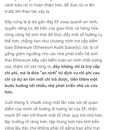
cảnh báo rủi ro hoàn thiện hơn, để đưa rủi ro lên
trước khi thao tác xảy ra.
Đây cũng là lý do gần đây EF xoay quanh an ninh,
quyền riêng tư, độ bền của giao thức và hàng hóa
công cộng hệ sinh thái đã thúc đẩy một số hướng cụ
thể hơn, chẳng hạn như chương trình trợ cấp kiểm
toán Ethereum (Ethereum Audit Subsidy), tức là cố
gắng giảm ngưỡng cho các nhà phát triển hệ sinh
thái Ethereum tiếp cận kiểm toán an ninh chất lượng
cao, thậm chí xét rộng ra,
đây không chỉ là trợ cấp
chi phí, mà là đưa "an ninh" từ dịch vụ chi phí cao
chỉ có dự án lớn mới chi trả được, tiến thêm một
bước hướng tới nhiều nhà phát triển nhỏ và vừa
hơn.
Cuối tháng 5, Vitalik cũng một lần nữa nói về quan
điểm của mình về hướng đi tương lai của EF, nhấn
mạnh EF nên trở thành một tổ chức quy mô nhỏ hơn,
lập trường rõ ràng hơn, tập trung hơn vào tính bền
vững lâu dài, chứ không phải cố gắng bao phủ mọi