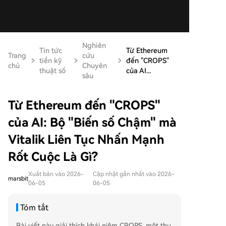
Nghiên
Tin tức
Từ Ethereum
Trang
cứu
tiền kỹ
đến "CROPS"
chủ
Chuyên
thuật số
của AI...
sâu
Từ Ethereum đến "CROPS"
của AI: Bộ "Biến số Chậm" mà
Vitalik Liên Tục Nhấn Mạnh
Rốt Cuộc Là Gì?
Xuất bản vào 2026-
Cập nhật gần nhất vào 2026-
marsbit
06-05
06-05
Tóm tắt
Bài viết này giải thích khái niệm CROPS, một thu