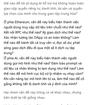
thế nào để tôi sử dụng AI hỗ trợ mà không hoàn toàn
giao nộp quyền riêng tư, danh tính, tài sản và quyền
lựa chọn của mình cho trung gian tập trung hóa?
Ở phía Ethereum, vấn đề này biểu hiện thành việc
người dùng truy cập dữ liệu trên chuỗi như thế nào?
Kết nối RPC như thế nào? Ký giao dịch như thế nào?
Xác nhận tương tác DApp có an toàn không? Làm
thế nào để tránh tất cả truy vấn ví, đọc số dư, phát
sóng giao dịch đều đi qua một số ít dịch vụ tập
trung?
Ở phía AI, vấn đề này biểu hiện thành việc người
dùng gọi mô hình như thế nào? Đảm bảo prompt và
dữ liệu cá nhân không bị lạm dụng như thế nào? Làm
thế nào để mô hình cục bộ xử lý nhiệm vụ nhạy cảm?
Khi cần năng lực mô hình lớn từ xa, làm thế nào để cố
gắng không tiết lộ danh tính và ý định của mình?
Hai nhóm vấn đề này trông có vẻ khác nhau, nhưng
bên dưới lại rất giống nhau.