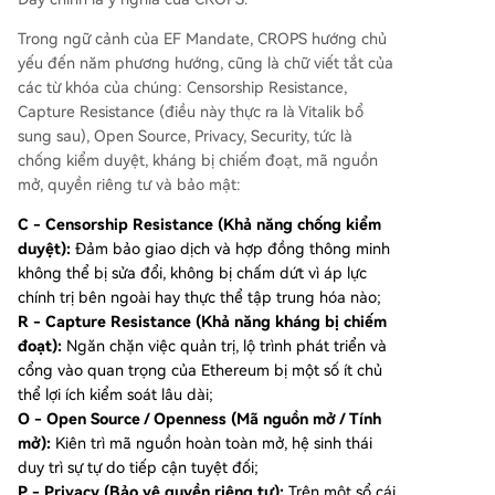
Trong ngữ cảnh của EF Mandate, CROPS hướng chủ
yếu đến năm phương hướng, cũng là chữ viết tắt của
các từ khóa của chúng: Censorship Resistance,
Capture Resistance (điều này thực ra là Vitalik bổ
sung sau), Open Source, Privacy, Security, tức là
chống kiểm duyệt, kháng bị chiếm đoạt, mã nguồn
mở, quyền riêng tư và bảo mật:
C - Censorship Resistance (Khả năng chống kiểm
duyệt):
Đảm bảo giao dịch và hợp đồng thông minh
không thể bị sửa đổi, không bị chấm dứt vì áp lực
chính trị bên ngoài hay thực thể tập trung hóa nào;
R - Capture Resistance (Khả năng kháng bị chiếm
đoạt):
Ngăn chặn việc quản trị, lộ trình phát triển và
cổng vào quan trọng của Ethereum bị một số ít chủ
thể lợi ích kiểm soát lâu dài;
O - Open Source / Openness (Mã nguồn mở / Tính
mở):
Kiên trì mã nguồn hoàn toàn mở, hệ sinh thái
duy trì sự tự do tiếp cận tuyệt đối;
P - Privacy (Bảo vệ quyền riêng tư):
Trên một sổ cái