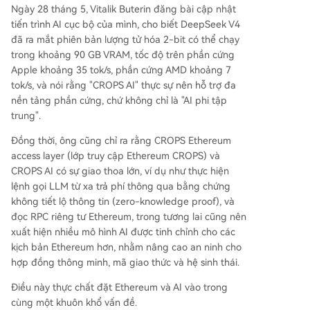
Ngày 28 tháng 5, Vitalik Buterin đăng bài cập nhật
tiến trình AI cục bộ của mình, cho biết DeepSeek V4
đã ra mắt phiên bản lượng tử hóa 2-bit có thể chạy
trong khoảng 90 GB VRAM, tốc độ trên phần cứng
Apple khoảng 35 tok/s, phần cứng AMD khoảng 7
tok/s, và nói rằng "CROPS AI" thực sự nên hỗ trợ đa
nền tảng phần cứng, chứ không chỉ là "AI phi tập
trung".
Đồng thời, ông cũng chỉ ra rằng CROPS Ethereum
access layer (lớp truy cập Ethereum CROPS) và
CROPS AI có sự giao thoa lớn, ví dụ như thực hiện
lệnh gọi LLM từ xa trả phí thông qua bằng chứng
không tiết lộ thông tin (zero-knowledge proof), và
đọc RPC riêng tư Ethereum, trong tương lai cũng nên
xuất hiện nhiều mô hình AI được tinh chỉnh cho các
kịch bản Ethereum hơn, nhằm nâng cao an ninh cho
hợp đồng thông minh, mã giao thức và hệ sinh thái.
Điều này thực chất đặt Ethereum và AI vào trong
cùng một khuôn khổ vấn đề.