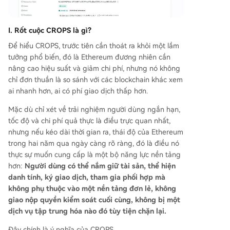
I. Rốt cuộc CROPS là gì?
Để hiểu CROPS, trước tiên cần thoát ra khỏi một lầm
tưởng phổ biến, đó là Ethereum đương nhiên cần
nâng cao hiệu suất và giảm chi phí, nhưng nó không
chỉ đơn thuần là so sánh với các blockchain khác xem
ai nhanh hơn, ai có phí giao dịch thấp hơn.
Mặc dù chỉ xét về trải nghiệm người dùng ngắn hạn,
tốc độ và chi phí quả thực là điều trực quan nhất,
nhưng nếu kéo dài thời gian ra, thái độ của Ethereum
trong hai năm qua ngày càng rõ ràng, đó là điều nó
thực sự muốn cung cấp là một bộ năng lực nền tảng
hơn:
Người dùng có thể nắm giữ tài sản, thể hiện
danh tính, ký giao dịch, tham gia phối hợp mà
không phụ thuộc vào một nền tảng đơn lẻ, không
giao nộp quyền kiểm soát cuối cùng, không bị một
dịch vụ tập trung hóa nào đó tùy tiện chặn lại.
Đây chính là ý nghĩa của CROPS.