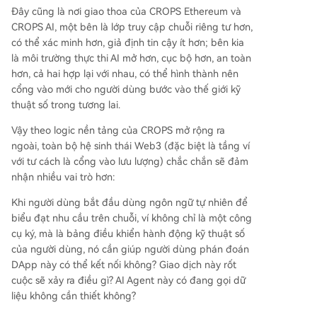
Đây cũng là nơi giao thoa của CROPS Ethereum và
CROPS AI, một bên là lớp truy cập chuỗi riêng tư hơn,
có thể xác minh hơn, giả định tin cậy ít hơn; bên kia
là môi trường thực thi AI mở hơn, cục bộ hơn, an toàn
hơn, cả hai hợp lại với nhau, có thể hình thành nên
cổng vào mới cho người dùng bước vào thế giới kỹ
thuật số trong tương lai.
Vậy theo logic nền tảng của CROPS mở rộng ra
ngoài, toàn bộ hệ sinh thái Web3 (đặc biệt là tầng ví
với tư cách là cổng vào lưu lượng) chắc chắn sẽ đảm
nhận nhiều vai trò hơn:
Khi người dùng bắt đầu dùng ngôn ngữ tự nhiên để
biểu đạt nhu cầu trên chuỗi, ví không chỉ là một công
cụ ký, mà là bảng điều khiển hành động kỹ thuật số
của người dùng, nó cần giúp người dùng phán đoán
DApp này có thể kết nối không? Giao dịch này rốt
cuộc sẽ xảy ra điều gì? AI Agent này có đang gọi dữ
liệu không cần thiết không?