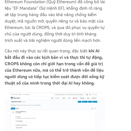
Ethereum Foundation (Quỹ Ethereum) đã công bố tài
g, tránh biến thành một "hộp đen" tập trung. Gia
liệu "EF Mandate" (Sứ mệnh EF), khẳng định rõ ràng
o điểm giữa "CROPS Ethereum Access Layer" và
sẽ tập trung hàng đầu vào khả năng chống kiểm
"CROPS AI" nằm ở việc giải quyết cùng một vấn
duyệt, mã nguồn mở, quyền riêng tư và bảo mật của
đề: làm sao để người dùng truy cập các dịch vụ
Ethereum, tức là CROPS, và qua đó phục vụ quyền tự
từ xa (như mô hình LLM hoặc dữ liệu blockchain)
chủ của người dùng, đồng thời duy trì tính kháng
mà không phải hy sinh thông tin cá nhân, ý định
trích xuất và trải nghiệm người dùng liền mạch hơn.
hay quyền kiểm soát. Các giải pháp như gọi LL
M từ xa thanh toán bằng ZK-proof hay đọc RPC
Câu nói này thực sự rất quan trọng, đặc biệt
khi AI
Ethereum riêng tư là những ví dụ điển hình. Tóm
bắt đầu đi vào các kịch bản ví và thực thi tự động,
lại, trong bối cảnh AI đang định hình lại tương tá
CROPS không còn chỉ giới hạn trong vấn đề giá trị
c kỹ thuật số, CROPS nổi lên nh
...
của Ethereum nữa, mà có thể trở thành vấn đề liệu
người dùng có tiếp tục kiểm soát được đời sống kỹ
thuật số của mình trong thời đại AI hay không.