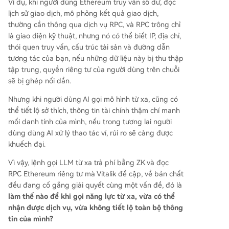
Ví dụ, khi người dùng Ethereum truy vấn số dư, đọc
lịch sử giao dịch, mô phỏng kết quả giao dịch,
thường cần thông qua dịch vụ RPC, và RPC trông chỉ
là giao diện kỹ thuật, nhưng nó có thể biết IP, địa chỉ,
thói quen truy vấn, cấu trúc tài sản và đường dẫn
tương tác của bạn, nếu những dữ liệu này bị thu thập
tập trung, quyền riêng tư của người dùng trên chuỗi
sẽ bị ghép nối dần.
Nhưng khi người dùng AI gọi mô hình từ xa, cũng có
thể tiết lộ sở thích, thông tin tài chính thậm chí manh
mối danh tính của mình, nếu trong tương lai người
dùng dùng AI xử lý thao tác ví, rủi ro sẽ càng được
khuếch đại.
Vì vậy, lệnh gọi LLM từ xa trả phí bằng ZK và đọc
RPC Ethereum riêng tư mà Vitalik đề cập, về bản chất
đều đang cố gắng giải quyết cùng một vấn đề, đó là
làm thế nào để khi gọi năng lực từ xa, vừa có thể
nhận được dịch vụ, vừa không tiết lộ toàn bộ thông
tin của mình?