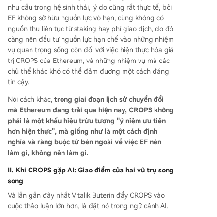
nhu cầu trong hệ sinh thái, lý do cũng rất thực tế, bởi
EF không sở hữu nguồn lực vô hạn, cũng không có
nguồn thu liên tục từ staking hay phí giao dịch, do đó
càng nên đầu tư nguồn lực hạn chế vào những nhiệm
vụ quan trọng sống còn đối với việc hiện thực hóa giá
trị CROPS của Ethereum, và những nhiệm vụ mà các
chủ thể khác khó có thể đảm đương một cách đáng
tin cậy.
Nói cách khác,
trong giai đoạn lịch sử chuyển đổi
mà Ethereum đang trải qua hiện nay, CROPS không
phải là một khẩu hiệu trừu tượng "ý niệm ưu tiên
hơn hiện thực", mà giống như là một cách định
nghĩa và ràng buộc từ bên ngoài về việc EF nên
làm gì, không nên làm gì.
II. Khi CROPS gặp AI: Giao điểm của hai vũ trụ song
song
Và lần gần đây nhất Vitalik Buterin đẩy CROPS vào
cuộc thảo luận lớn hơn, là đặt nó trong ngữ cảnh AI.