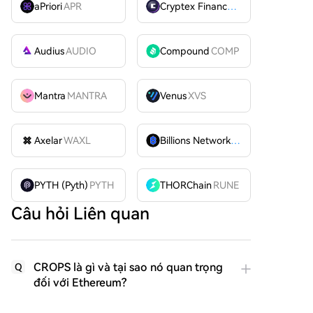
aPriori
APR
Cryptex Finance
CTX
Audius
AUDIO
Compound
COMP
Mantra
MANTRA
Venus
XVS
Axelar
WAXL
Billions Network
BILL
PYTH (Pyth)
PYTH
THORChain
RUNE
Câu hỏi Liên quan
CROPS là gì và tại sao nó quan trọng
Q
đối với Ethereum?