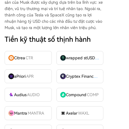
sản của Musk được xây dựng dựa trên ba lĩnh vực: xe
điện, vũ trụ thương mại và trí tuệ nhân tạo. Ngoài ra,
thành công của Tesla và SpaceX cũng tạo ra lợi
nhuận hàng tỷ USD cho các nhà đầu tư đặt cược vào
Musk, và tạo ra một lượng lớn nhân viên triệu phú.
Tiền kỹ thuật số thịnh hành
Citrea
CTR
wrapped stUSDT
WSTUSDT
aPriori
APR
Cryptex Finance
CTX
Audius
AUDIO
Compound
COMP
Mantra
MANTRA
Axelar
WAXL