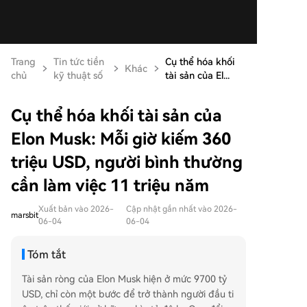
Trang
Tin tức tiền
Cụ thể hóa khối
Khác
chủ
kỹ thuật số
tài sản của El...
Cụ thể hóa khối tài sản của
Elon Musk: Mỗi giờ kiếm 360
triệu USD, người bình thường
cần làm việc 11 triệu năm
Xuất bản vào 2026-
Cập nhật gần nhất vào 2026-
marsbit
06-04
06-04
Tóm tắt
Tài sản ròng của Elon Musk hiện ở mức 9700 tỷ
USD, chỉ còn một bước để trở thành người đầu ti