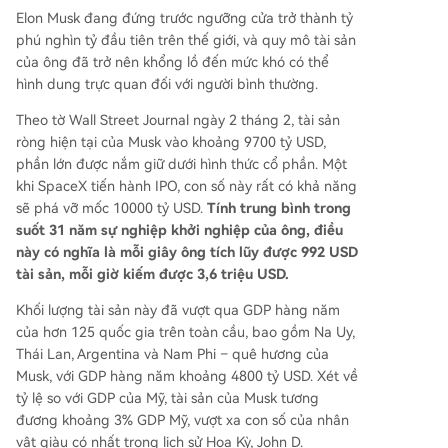
Elon Musk đang đứng trước ngưỡng cửa trở thành tỷ
phú nghìn tỷ đầu tiên trên thế giới, và quy mô tài sản
của ông đã trở nên khổng lồ đến mức khó có thể
hình dung trực quan đối với người bình thường.
Theo tờ Wall Street Journal ngày 2 tháng 2, tài sản
ròng hiện tại của Musk vào khoảng 9700 tỷ USD,
phần lớn được nắm giữ dưới hình thức cổ phần. Một
khi SpaceX tiến hành IPO, con số này rất có khả năng
sẽ phá vỡ mốc 10000 tỷ USD.
Tính trung bình trong
suốt 31 năm sự nghiệp khởi nghiệp của ông, điều
này có nghĩa là mỗi giây ông tích lũy được 992 USD
tài sản, mỗi giờ kiếm được 3,6 triệu USD.
Khối lượng tài sản này đã vượt qua GDP hàng năm
của hơn 125 quốc gia trên toàn cầu, bao gồm Na Uy,
Thái Lan, Argentina và Nam Phi – quê hương của
Musk, với GDP hàng năm khoảng 4800 tỷ USD. Xét về
tỷ lệ so với GDP của Mỹ, tài sản của Musk tương
đương khoảng 3% GDP Mỹ, vượt xa con số của nhân
vật giàu có nhất trong lịch sử Hoa Kỳ, John D.