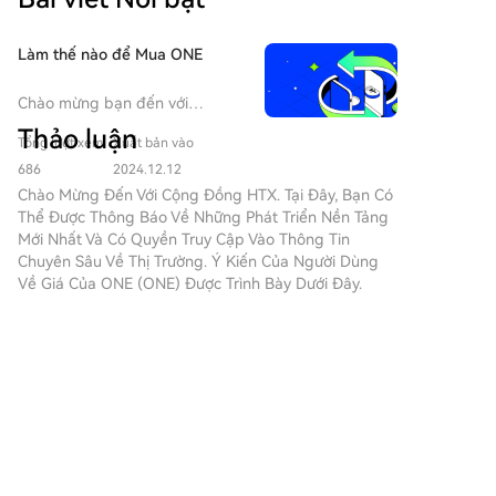
trọng như Phó Chủ tịch, Giám đốc Điều hành, thậm
chí là Đồng sáng lập, với mức đãi ngộ hấp dẫn.
Làm thế nào để Mua ONE
Ngược lại, các doanh nghiệp đang trong giai đoắc
gọi vốn nhanh và lớn cần những chuyên gia am hiểu
Chào mừng bạn đến với
thị trường vốn để quản lý quá trình này. Đây được
HTX.com! Chúng tôi đã làm cho
Thảo luận
xem là cuộc "chuyển bến" hai chiều. Các doanh
Tổng lượt xem
Xuất bản vào
mua Harmony (ONE) trở nên
nghiệp tiếp cận được nguồn nhân lực chất lượng cao,
đơn giản và thuận tiện. Làm
686
2024.12.12
trong khi các nhà đầu tư tìm thấy cơ hội mới trực tiếp
theo hướng dẫn từng bước của
Chào Mừng Đến Với Cộng Đồng HTX. Tại Đây, Bạn Có
chúng tôi để bắt đầu hành
tham gia vào hoạt động sản xuất kinh doanh, thoát
Thể Được Thông Báo Về Những Phát Triển Nền Tảng
trình tiền kỹ thuật số của
Mới Nhất Và Có Quyền Truy Cập Vào Thông Tin
khỏi áp lực cạnh tranh và bất định trong môi trường
bạn.Bước 1: Tạo Tài khoản HTX
Chuyên Sâu Về Thị Trường. Ý Kiến ​​của Người Dùng
quỹ. Tuy nhiên, sự chuyển đổi này cũng đi kèm thách
của BạnSử dụng email hoặc số
Về Giá Của ONE (ONE) Được Trình Bày Dưới Đây.
thức về việc thích ứng với văn hóa doanh nghiệp và
điện thoại của bạn để đăng ký
tư duy vận hành khác biệt. Dù vậy, xu hướng này cho
tài khoản miễn phí trên HTX.
thấy ranh giới nghề nghiệp của nhà đầu tư đang
Trải nghiệm hành trình đăng ký
区块枢纽
được mở rộng, phản ánh sự biến chuyển năng động
không rắc rối và mở khóa tất cả
2026-8-6
của hệ sinh thái khởi nghiệp và đầu tư.
tính năng. Nhận Tài khoản của
$C98 – LONG Entry: 0.01260 SL: 0.01210 TP1:
tôiBước 2: Truy cập Mua Crypto
0.01310 TP2: 0.01370 TP3: 0.01450 The market
và Chọn Phương thức Thanh
structure favors buyers as long as support
toán của BạnThẻ Tín dụng/Ghi
Bình luận
Thích
Chia sẻ
remains intact. A sustained push above the entry
nợ: Sử dụng Visa hoặc