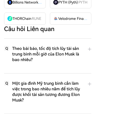
Billions Network
BILL
PYTH (Pyth)
PYTH
THORChain
RUNE
Velodrome Finance
VELODROME
Câu hỏi Liên quan
Theo bài báo, tốc độ tích lũy tài sản
Q
trung bình mỗi giờ của Elon Musk là
bao nhiêu?
Một gia đình Mỹ trung bình cần làm
Q
việc trong bao nhiêu năm để tích lũy
được khối tài sản tương đương Elon
Musk?