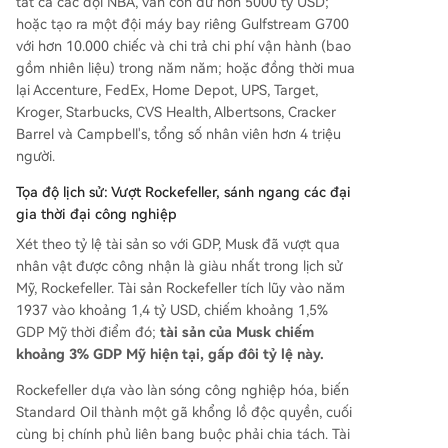
tất cả các đội NBA, vẫn còn dư hơn 5000 tỷ USD;
hoặc tạo ra một đội máy bay riêng Gulfstream G700
với hơn 10.000 chiếc và chi trả chi phí vận hành (bao
gồm nhiên liệu) trong năm năm; hoặc đồng thời mua
lại Accenture, FedEx, Home Depot, UPS, Target,
Kroger, Starbucks, CVS Health, Albertsons, Cracker
Barrel và Campbell's, tổng số nhân viên hơn 4 triệu
người.
Tọa độ lịch sử: Vượt Rockefeller, sánh ngang các đại
gia thời đại công nghiệp
Xét theo tỷ lệ tài sản so với GDP, Musk đã vượt qua
nhân vật được công nhận là giàu nhất trong lịch sử
Mỹ, Rockefeller. Tài sản Rockefeller tích lũy vào năm
1937 vào khoảng 1,4 tỷ USD, chiếm khoảng 1,5%
GDP Mỹ thời điểm đó;
tài sản của Musk chiếm
khoảng 3% GDP Mỹ hiện tại, gấp đôi tỷ lệ này.
Rockefeller dựa vào làn sóng công nghiệp hóa, biến
Standard Oil thành một gã khổng lồ độc quyền, cuối
cùng bị chính phủ liên bang buộc phải chia tách. Tài