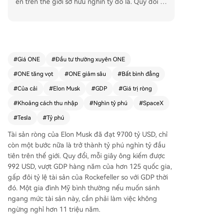
ên trên thế giới sở hữu nghìn tỷ đô la. Quy đổi r
a, khối tài sản này tăng trưởng với tốc độ 992 U
SD mỗi giây, hay 360 triệu USD mỗi giờ. Con số n
ày vượt GDP hàng năm của hơn 125 quốc gia. P
hần lớn tài sản của Musk nằm ở cổ phần tại Spa
ceX và Tesla. Để hình dung quy mô, một gia đìn
#
Giá ONE
#
Đầu tư thường xuyên ONE
h Mỹ trung bình với thu nhập trung bình năm 20
#
ONE tăng vọt
#
ONE giảm sâu
#
Bất bình đẳng
24 sẽ cần làm việc liên tục hơn 11 triệu năm để t
ích lũy được khối tài sản tương đương. Với 9700 t
#
Của cải
#
Elon Musk
#
GDP
#
Giá trị ròng
ỷ USD, người ta có thể mua khoảng 2.4 triệu ngô
#
Khoảng cách thu nhập
#
Nghìn tỷ phú
#
SpaceX
i nhà bình thường ở Mỹ, hoặc mua toàn bộ các đ
#
Tesla
#
Tỷ phú
ội NFL và NBA, vẫn còn dư hơn 5000 tỷ USD. Xét
theo tỷ lệ so với GDP Hoa Kỳ, tài sản của Musk c
Tài sản ròng của Elon Musk đã đạt 9700 tỷ USD, chỉ
hiếm khoảng 3%, gấp đôi tỷ lệ của John D. Rock
còn một bước nữa là trở thành tỷ phú nghìn tỷ đầu
efeller – người giàu nhất trong lịch sử Mỹ – vào t
tiên trên thế giới. Quy đổi, mỗi giây ông kiếm được
hời đỉnh cao. Sự giàu có của Musk được xây dựn
992 USD, vượt GDP hàng năm của hơn 125 quốc gia,
g chủ yếu dựa trên các lĩnh vực xe điện, vũ trụ v
gấp đôi tỷ lệ tài sản của Rockefeller so với GDP thời
à trí tuệ nhân tạo.
đó. Một gia đình Mỹ bình thường nếu muốn sánh
ngang mức tài sản này, cần phải làm việc không
ngừng nghỉ hơn 11 triệu năm.