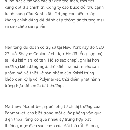
dùng đặt cược vào các sự kiện thể thao, thời tiết,
ày. Một sự kiện then chốt xảy ra vào tháng 2, khi
xung đột địa chính trị. Công ty cáo buộc đối thủ cạnh
Kalshi tổ chức một chiến dịch tiếp thị "cửa hàng
tranh hàng đầu Kalshi đã sử dụng các biện pháp
tạp hóa miễn phí" tương tự chỉ chín ngày trước s
không chính đáng để đánh cắp thông tin thương mại
ự kiện đã được lên kế hoạch từ lâu của Polymark
và sao chép sản phẩm.
et, khiến đội ngũ Polymarket nghi ngờ bị chặn đ
ường cố ý. Một vụ việc khác vào tháng 4: ngay tr
ước khi Polymarket chính thức công bố công cụ
Nền tảng dự đoán có trụ sở tại New York này do CEO
giao dịch hợp đồng vĩnh viễn (perpetual swap)
27 tuổi Shayne Coplan lãnh đạo. Họ đã tổng hợp một
mới, một phương tiện truyền thông đã đưa tin đ
tài liệu kiểm tra có tên "Hồ sơ sao chép", ghi lại hơn
ộc quyền về việc Kalshi sắp ra mắt sản phẩm tư
mười sự kiện đáng ngờ: thời điểm ra mắt nhiều sản
ơng tự, làm dấy lên sự phẫn nộ. Kalshi phủ nhận
phẩm mới và thiết kế sản phẩm của Kalshi trùng
mọi cáo buộc, gọi chúng là "vô căn cứ" và "gần n
khớp đến kỳ lạ với Polymarket, thời điểm phát hành
hư hoang tưởng". Người phát ngôn Jack S
...
trùng hợp đến mức bất thường.
Matthew Modabber, người phụ trách thị trường của
Polymarket, cho biết trong một cuộc phỏng vấn qua
điện thoại rằng có quá nhiều sự trùng hợp bất
thường, mục đích sao chép của đối thủ rất rõ ràng,