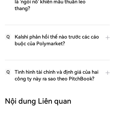
là 'ngòi nổ' khiến mâu thuẫn leo
thang?
Kalshi phản hồi thế nào trước các cáo
Q
buộc của Polymarket?
Tình hình tài chính và định giá của hai
Q
công ty này ra sao theo PitchBook?
Nội dung Liên quan
Sandisk Đạt Kết Quả Tài Chính Kỷ Lục,
Vì Sao Vẫn Rớt Mạnh 8 Điểm Sau Giờ
Hãng chip nhớ Sandisk công bố báo cáo tài chính
Giao Dịch?