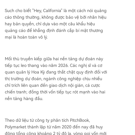
Such cho biết "Hey, California" là một cách nói quảng
cáo thông thường, không được bảo vệ bởi nhãn hiệu
hay bản quyền, chỉ dựa vào một câu khẩu hiệu
quảng cáo để khẳng định đánh cắp bí mật thương
mại là hoàn toàn vô lý.
Mối thù truyền kiếp giữa hai nền tảng dự đoán này
tiếp tục leo thang vào năm 2026. Các nghị sĩ và cơ
quan quản lý Hoa Kỳ đang thắt chặt quy định đối với
thị trường dự đoán, ngành công nghiệp chịu nhiều
chỉ trích liên quan đến giao dịch nội gián, cá cược
chiến tranh; đồng thời vốn tiếp tục rót mạnh vào hai
nền tảng hàng đầu.
Theo dữ liệu từ công ty phân tích PitchBook,
Polymarket thành lập từ năm 2020 đến nay đã huy
động tổng cộng khoảng 2 tỷ đô la, vòng gọi vốn mới