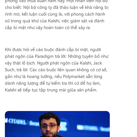
phòng vào mùa xuân năm nay. Một nhân viên nội bộ
cho biết: Nội bộ công ty đã thảo luận về khả năng bị
rình mò, kết luận cuối cùng là, với phong cách hành
xử trong quá khứ của Kalshi, việc giám sát và đánh
cắp bí mật như vậy hoàn toàn có thể xảy ra.
Khi được hỏi về cáo buộc đánh cắp bí mật, người
phát ngôn của Paradigm trả lời: Những tuyên bố như
vậy thật lố bịch. Người phát ngôn của Kalshi, Jack
Such, trả lời: Các cáo buộc liên quan không có cơ sở,
gần như là hoang tưởng, nếu Polymarket sẵn lòng
dành năng lượng để tự kiểm tra thì cứ để họ làm,
Kalshi sẽ tiếp tục tập trung mài giũa sản phẩm.