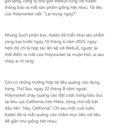
giờ sáng, công ty môi giới Webull cùng với Kalshi
thông báo ra mắt sản phẩm giống hệt nhau. Tài liệu
của Polymarket viết: "Lại trùng ngày?"
Nhưng Such phản bác, Kalshi đã triển khai sản phẩm
cùng loại trước ngày 10 tháng 6 năm 2025, ngày
hôm đó chỉ là hợp tác lên kệ với Webull, ngược lại
thời điểm ra mắt của Polymarket lại muộn hơn, ai sao
chép ai rõ ràng.
Còn có những trường hợp tài liệu quảng cáo đụng
hàng. Thứ Sáu, ngày 22 tháng 8 năm ngoái,
Polymarket chạy quảng cáo đặt cược bóng bầu dục
tại khu vực California trên Meta, dòng chữ nổi bật
đầu tiên "Hey, California"; Chỉ sau một cuối tuần,
Kalshi đã ra mắt quảng cáo nhắm mục tiêu với tiêu
đề gần như giống hệt nhau.