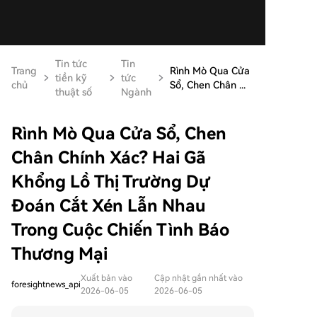
Tin tức
Tin
Trang
Rình Mò Qua Cửa
tiền kỹ
tức
chủ
Sổ, Chen Chân ...
thuật số
Ngành
Rình Mò Qua Cửa Sổ, Chen
Chân Chính Xác? Hai Gã
Khổng Lồ Thị Trường Dự
Đoán Cắt Xén Lẫn Nhau
Trong Cuộc Chiến Tình Báo
Thương Mại
Xuất bản vào
Cập nhật gần nhất vào
foresightnews_api
2026-06-05
2026-06-05