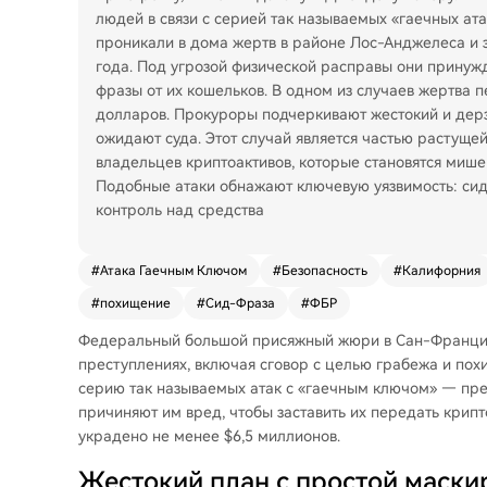
людей в связи с серией так называемых «гаечных ата
проникали в дома жертв в районе Лос-Анджелеса и 
года. Под угрозой физической расправы они принуж
фразы от их кошельков. В одном из случаев жертва 
долларов. Прокуроры подчеркивают жестокий и дерз
ожидают суда. Этот случай является частью растущ
владельцев криптоактивов, которые становятся мишен
Подобные атаки обнажают ключевую уязвимость: сид
контроль над средства
#
Атака Гаечным Ключом
#
Безопасность
#
Калифорния
#
похищение
#
Сид-Фраза
#
ФБР
Федеральный большой присяжный жюри в Сан-Францис
преступлениях, включая сговор с целью грабежа и пох
серию так называемых атак с «гаечным ключом» — пре
причиняют им вред, чтобы заставить их передать крипт
украдено не менее $6,5 миллионов.
Жестокий план с простой маски