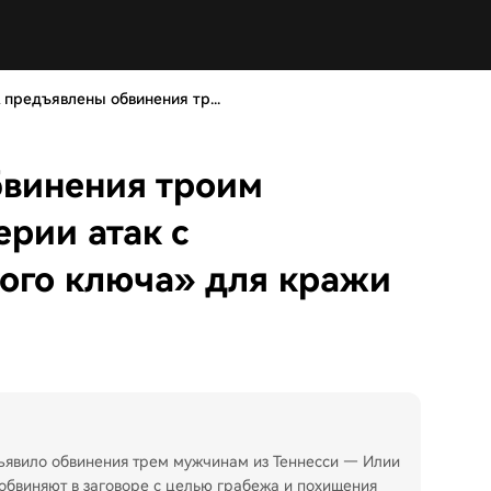
предъявлены обвинения тр...
винения троим
ерии атак с
ого ключа» для кражи
явило обвинения трем мужчинам из Теннесси — Илии
обвиняют в заговоре с целью грабежа и похищения