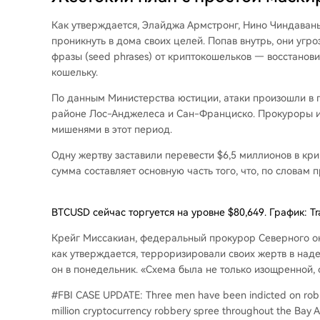
Как утверждается, Элайджа Армстронг, Нино Чиндавань
проникнуть в дома своих целей. Попав внутрь, они угр
фразы (seed phrases) от криптокошельков — восстано
кошельку.
По данным Министерства юстиции, атаки произошли в п
районе Лос-Анджелеса и Сан-Франциско. Прокуроры и
мишенями в этот период.
Одну жертву заставили перевести $6,5 миллионов в кр
сумма составляет основную часть того, что, по словам
BTCUSD сейчас торгуется на уровне $80,649. График: T
Крейг Миссакиан, федеральный прокурор Северного ок
как утверждается, терроризировали своих жертв в на
он в понедельник. «Схема была не только изощренной, 
#FBI CASE UPDATE: Three men have been indicted on robbe
million cryptocurrency robbery spree throughout the Bay 