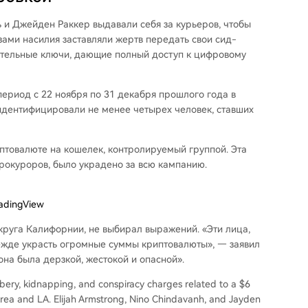
 и Джейден Раккер выдавали себя за курьеров, чтобы
озами насилия заставляли жертв передать свои сид-
вительные ключи, дающие полный доступ к цифровому
ериод с 22 ноября по 31 декабря прошлого года в
дентифицировали не менее четырех человек, ставших
иптовалюте на кошелек, контролируемый группой. Эта
 прокуроров, было украдено за всю кампанию.
radingView
руга Калифорнии, не выбирал выражений. «Эти лица,
дежде украсть огромные суммы криптовалюты», — заявил
она была дерзкой, жестокой и опасной».
ry, kidnapping, and conspiracy charges related to a $6
Area and LA. Elijah Armstrong, Nino Chindavanh, and Jayden