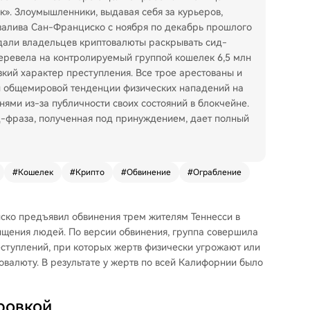
к». Злоумышленники, выдавая себя за курьеров,
залива Сан-Франциско с ноября по декабрь прошлого
дали владельцев криптовалюты раскрывать сид-
перевела на контролируемый группой кошелек 6,5 млн
кий характер преступления. Все трое арестованы и
ей общемировой тенденции физических нападений на
ями из-за публичности своих состояний в блокчейне.
-фраза, полученная под принуждением, дает полный
#
Кошелек
#
Крипто
#
Обвинение
#
Ограбление
ко предъявил обвинения трем жителям Теннесси в
ищения людей. По версии обвинения, группа совершила
ступлений, при которых жертв физически угрожают или
овалюту. В результате у жертв по всей Калифорнии было
ровкой