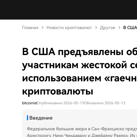
Главная
Новости криптовалют
Другое
В США 
В США предъявлены об
участникам жестокой с
использованием «гаечн
криптовалюты
bitcoinist
Опубликовано 2026-05-13
Обновлено 2026-05-13
Введение
Федеральное большое жюри в Сан-Франциско предъ
Армстронгу, Нино Чиндавану и Джейдену Ракеру. Их 