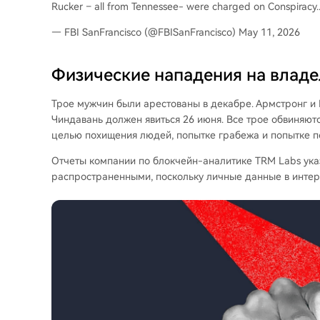
Rucker – all from Tennessee- were charged on Conspiracy.
— FBI SanFrancisco (@FBISanFrancisco) May 11, 2026
Физические нападения на влад
Трое мужчин были арестованы в декабре. Армстронг и 
Чиндавань должен явиться 26 июня. Все трое обвиняютс
целью похищения людей, попытке грабежа и попытке 
Отчеты компании по блокчейн-аналитике TRM Labs указ
распространенными, поскольку личные данные в интер