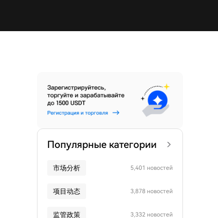
Популярные категории
市场分析
5,401 новостей
项目动态
3,878 новостей
监管政策
3,332 новостей