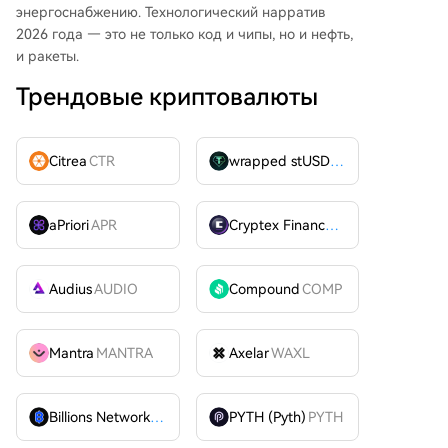
энергоснабжению. Технологический нарратив
2026 года — это не только код и чипы, но и нефть,
и ракеты.
Трендовые криптовалюты
Citrea
CTR
wrapped stUSDT
WSTUSDT
aPriori
APR
Cryptex Finance
CTX
Audius
AUDIO
Compound
COMP
Mantra
MANTRA
Axelar
WAXL
Billions Network
BILL
PYTH (Pyth)
PYTH