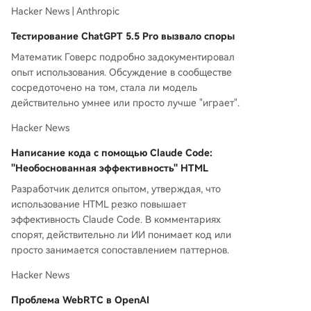
почки поставок. * Китай поощряет прямое эне
Hacker News | Anthropic
ргоснабжение центров обработки данных за
счет ядерной и водородной энергетики. **Тех
Тестирование ChatGPT 5.5 Pro вызвало споры
нологические компании:** * ByteDance плани
Математик Говерс подробно задокументировал
рует увеличить расходы на ИИ-инфраструкту
опыт использования. Обсуждение в сообществе
ру до 200 млрд юаней. * Google подвергается
сосредоточено на том, стала ли модель
критике за возможное использование reCAPTC
действительно умнее или просто лучше "играет".
HA против пользователей кастомных Android-
прошивок. * Гендиректор Cloudflare заявил, чт
Hacker News
о ИИ сделал ненужными 1100 рабочих мест, х
Написание кода с помощью Claude Code:
отя доходы компании достигли рекорда. **Фо
"Необоснованная эффективность" HTML
ндовый рынок и макроэкономика:** * Индекс
ы S&P 500 и NASDAQ продемонстрировали ш
Разработчик делится опытом, утверждая, что
естую неделю роста подряд на фоне оптимис
использование HTML резко повышает
тичных данных по занятости в СШ
...
эффективность Claude Code. В комментариях
спорят, действительно ли ИИ понимает код или
просто занимается сопоставлением паттернов.
Hacker News
Проблема WebRTC в OpenAI