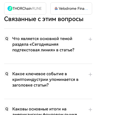
THORChain
RUNE
Velodrome Finance
VELODROME
Связанные с этим вопросы
Что является основной темой
Q
раздела «Сегодняшняя
подтекстовая линия» в статье?
Какое ключевое событие в
Q
криптоиндустрии упоминается в
заголовке статьи?
Каковы основные итоги на
Q
американском фондовом рынке,