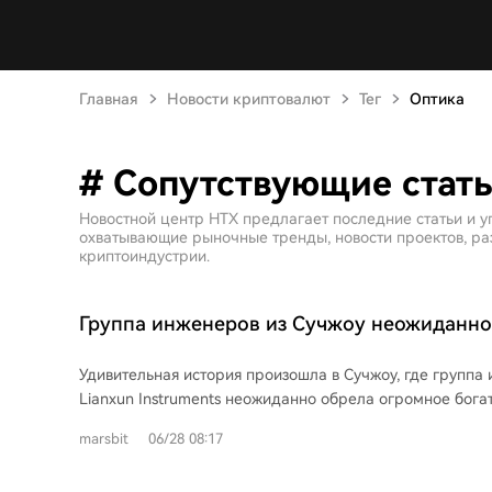
Главная
Новости криптовалют
Тег
Оптика
# Сопутствующие стать
Новостной центр HTX предлагает последние статьи и у
охватывающие рыночные тренды, новости проектов, раз
криптоиндустрии.
Группа инженеров из Сучжоу неожиданно
финансовую свободу
Удивительная история произошла в Сучжоу, где группа
Lianxun Instruments неожиданно обрела огромное богат
являющаяся лидером в производстве испытательного о
marsbit
06/28 08:17
оптической связи, всего через два месяца после выход
рост своих акций в 30 раз. Её акции стали самыми дор