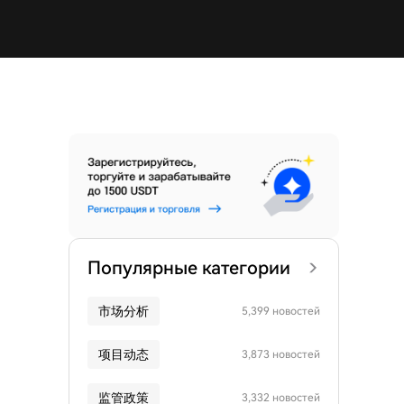
Популярные категории
市场分析
5,399 новостей
项目动态
3,873 новостей
监管政策
3,332 новостей