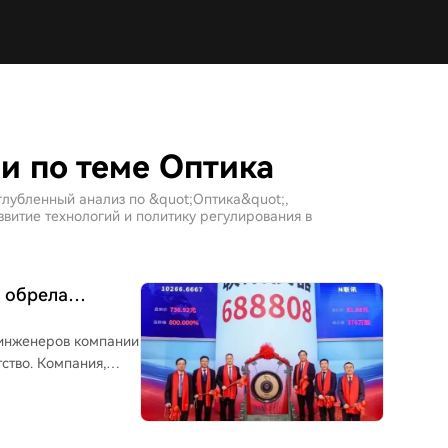
и по теме Оптика
глубленный анализ по &quot;Оптика&quot;,
витие технологий и политику регулирования в
 обрела
 инженеров компании
ство. Компания,
борудования для
а на биржу увидела
огими на рынке А-