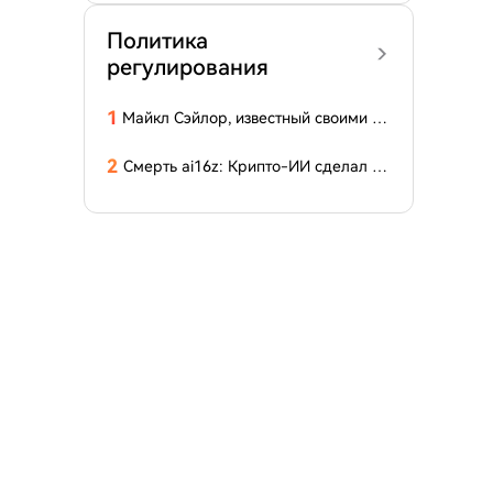
Политика
регулирования
1
Майкл Сэйлор, известный своими гр
омкими заявлениями, подчеркнул:
«Биткоину это не нужно!»
2
Смерть ai16z: Крипто-ИИ сделал ра
ннюю заявку, но опоздал на пир