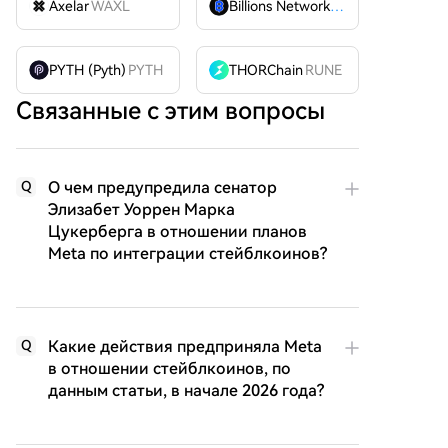
Axelar
WAXL
Billions Network
BILL
PYTH (Pyth)
PYTH
THORChain
RUNE
Связанные с этим вопросы
О чем предупредила сенатор
Q
Элизабет Уоррен Марка
Цукерберга в отношении планов
Meta по интеграции стейблкоинов?
Какие действия предприняла Meta
Q
в отношении стейблкоинов, по
данным статьи, в начале 2026 года?