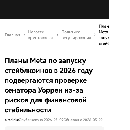
Планы
Новости
Политика
Meta по
Главная
криптовалют
регулирования
запуску
стейблко...
Планы Meta по запуску
стейблкоинов в 2026 году
подвергаются проверке
сенатора Уоррен из-за
рисков для финансовой
стабильности
bitcoinist
Опубликовано 2026-05-09
Обновлено 2026-05-09