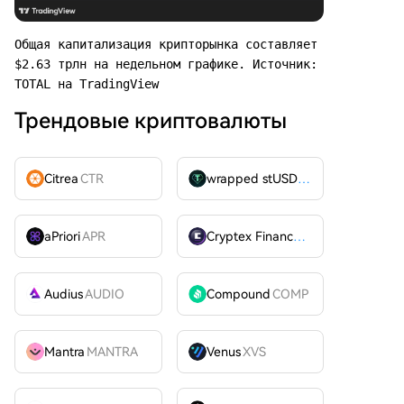
Общая капитализация крипторынка составляет 
$2.63 трлн на недельном графике. Источник: 
TOTAL на TradingView
Трендовые криптовалюты
Citrea
CTR
wrapped stUSDT
WSTUSDT
aPriori
APR
Cryptex Finance
CTX
Audius
AUDIO
Compound
COMP
Mantra
MANTRA
Venus
XVS