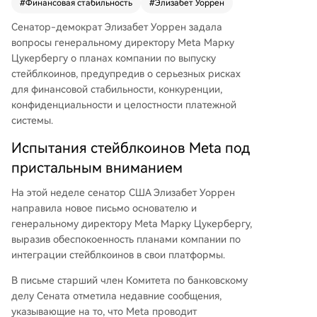
#
Финансовая стабильность
#
Элизабет Уоррен
еблять своей властью. В своём письме Уорнен
Сенатор-демократ Элизабет Уоррен задала
запросила у Meta подробную информацию о
вопросы генеральному директору Meta Марку
характере испытаний, дорожной карте запуск
Цукербергу о планах компании по выпуску
а, выборе стейблкоина, изменениях в кошельк
стейблкоинов, предупредив о серьезных рисках
е MetaPay, мерах контроля за незаконными ф
для финансовой стабильности, конкуренции,
инансами и защите приватности. Компании да
конфиденциальности и целостности платежной
ли срок до 20 мая для предоставления ответо
системы.
в. Это расследование продолжает более ранн
ие запросы сенаторов, обеспокоенных потенц
Испытания стейблкоинов Meta под
иальными лазейками в предлагаемом законо
пристальным вниманием
дательстве о стейблкоинах.
На этой неделе сенатор США Элизабет Уоррен
направила новое письмо основателю и
генеральному директору Meta Марку Цукербергу,
выразив обеспокоенность планами компании по
интеграции стейблкоинов в свои платформы.
В письме старший член Комитета по банковскому
делу Сената отметила недавние сообщения,
указывающие на то, что Meta проводит