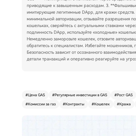
приводящие к завышенным расходам. 3. **Фальшивы
имитирующие легитимные DApp, для кражи средств. 
минимальной авторизации, отзывайте разрешения по
кошельках, сверяйтесь с актуальными ставками через
подлинность DApp, используйте «холодные» кошельки
Немедленно заморозьте кошелек, отзовите авторизаци
обратитесь к специалистам. Избегайте мошенников, 
Безопасность зависит от осознанного взаимодействи
детали транзакций и оперативно реагируйте на угро
#
Цена GAS
#
Регулярные инвестиции в GAS
#
Рост GAS
#
Комиссии за газ
#
Контракты
#
Кошелек
#
Кража