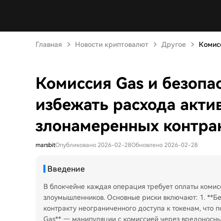
Главная
Новости криптовалют
Другое
Комисс
Комиссия Gas и безопас
избежать расхода актив
злонамеренных контра
marsbit
Опубликовано 2026-02-28
Обновлено 2026-02-28
Введение
В блокчейне каждая операция требует оплаты комис
злоумышленников. Основные риски включают: 1. **Б
контракту неограниченного доступа к токенам, что по
Gas** — манипуляции с комиссией через вредоносны