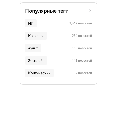
Популярные теги
ИИ
2,412 новостей
Кошелек
254 новостей
Аудит
110 новостей
Эксплойт
118 новостей
Критический
2 новостей