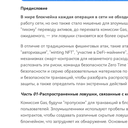
Предисловие
В мире блокчейна каждая операция в сети не обходи
работу сети, но оно также стало мишенью для злоумы
"тихому" переводу активов, до перехвата комиссии Gas
ожидаемого, — эти ловушки становятся все более скры
В отличие от традиционных фишинговых атак, такие ат
"авторизация", "мinting NFT", "участие в DeFi-майнинге
механизмах смарт-контрактов для незаметного расход
распознать эти риски, команда безопасности Zero Time 
безопасности и серию образовательных материалов по 
и безопасности транзакций, чтобы разобрать распрост
защиты, а также определить план экстренных действий 
Часть 01-
Распространенные ловушки, связанные с к
Комиссия Gas, будучи "пропуском" для транзакций в бл
пользователей. Злоумышленники используют пробелы в 
контрактов, чтобы создавать различные скрытые ловуш
блокчейном, что затрудняет их обнаружение. Основные 