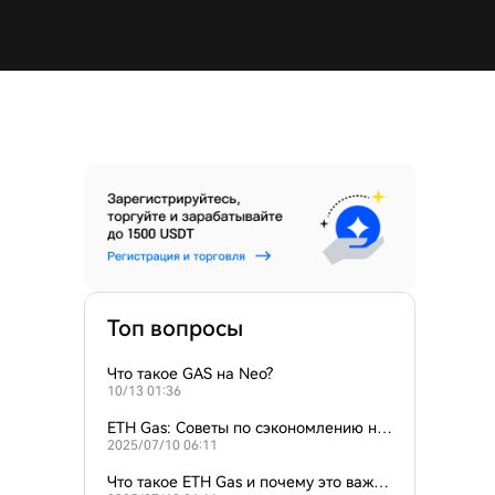
Топ вопросы
Что такое GAS на Neo?
10/13 01:36
ETH Gas: Советы по сэкономлению на
2025/07/10 06:11
комиссиях за транзакции
Что такое ETH Gas и почему это важн