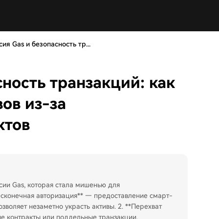
ия Gas и безопасность тр...
ность транзакций: как
ов из-за
ктов
сии Gas, которая стала мишенью для
есконечная авторизация** — предоставление смарт-
зволяет незаметно украсть активы. 2. **Перехват
е контракты или поддельные транзакции,