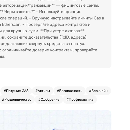
е авторизации/транзакции** — фишинговые сайты,
**Меры защиты:** - Используйте принцип
сле операций. - Вручную настраивайте лимиты Gas в
 Etherscan. - Проверяйте адреса контрактов и
 для крупных сумм. **При утере активов:**
и, сохраните доказательства (TxID, адреса),
предлагающих «вернуть средства за плату».
я: ограничивайте доверие контрактам, проверяйте
зы.
#
Падение GAS
#
Активы
#
Безопасность
#
Блокчейн
#
Мошенничество
#
Одобрение
#
Профилактика