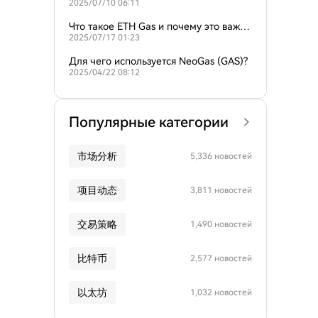
2025/07/10 06:11
о?
Что такое ETH Gas и почему это важн
2025/07/17 01:23
о?
Для чего используется NeoGas (GAS)?
2025/04/22 08:12
Популярные категории
市场分析
5,336 новостей
项目动态
3,811 новостей
交易策略
1,490 новостей
比特币
2,577 новостей
以太坊
1,032 новостей