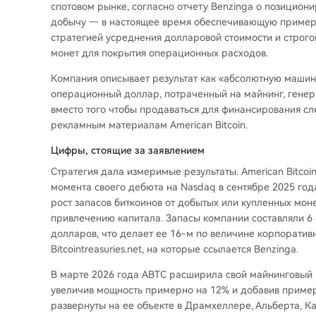
спотовом рынке, согласно отчету Benzinga о позициони
добычу — в настоящее время обеспечивающую примерн
стратегией усреднения долларовой стоимости и строго
монет для покрытия операционных расходов.
Компания описывает результат как «абсолютную машин
операционный доллар, потраченный на майнинг, генери
вместо того чтобы продаваться для финансирования с
рекламным материалам American Bitcoin.
Цифры, стоящие за заявлением
Стратегия дала измеримые результаты. American Bitcoi
момента своего дебюта на Nasdaq в сентябре 2025 год
рост запасов биткоинов от добытых или купленных моне
привлечению капитала. Запасы компании составляли 6
долларов, что делает ее 16-м по величине корпорати
Bitcointreasuries.net, на которые ссылается Benzinga.
В марте 2026 года ABTC расширила свой майнинговый 
увеличив мощность примерно на 12% и добавив пример
развернуты на ее объекте в Драмхеллере, Альберта, К