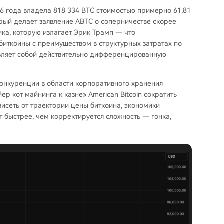
026 года владела 818 334 BTC стоимостью примерно 61,81
ый делает заявление ABTC о соперничестве скорее
ка, которую излагает Эрик Трамп — что
биткоины с преимуществом в структурных затратах по
вляет собой действительно дифференцированную
конкуренции в области корпоративного хранения
р «от майнинга к казне» American Bitcoin сократить
висеть от траектории цены биткоина, экономики
 быстрее, чем корректируется сложность — гонка,