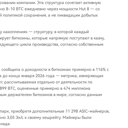
ровании компании. Эта структура сочетает активную
о 8-10 BTC ежедневно через мощности Hut 8 — со
й политикой сохранения, а не ликвидации добытых
у накопления» — структуру, в которой каждый
рует биткоины, которые напрямую поступают в казну,
ледующего цикла производства, согласно собственным
n сообщила о доходности в биткоинах примерно в 116% с
а до конца января 2026 года — метрика, измеряющая
т, рассчитываемая отдельно от деятельности по
 899 BTC, оцененные примерно в 474 миллиона
вным держателем биткоинов в мире, согласно данным
парк, приобретя дополнительные 11 298 ASIC-майнеров,
но 3,05 Эх/с к своему хешрейту. Майнеры были
анада.