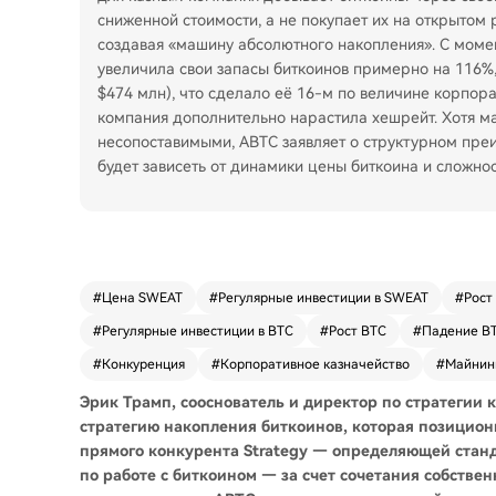
сниженной стоимости, а не покупает их на открытом 
создавая «машину абсолютного накопления». С моме
увеличила свои запасы биткоинов примерно на 116%, 
$474 млн), что сделало её 16-м по величине корпор
компания дополнительно нарастила хешрейт. Хотя ма
несопоставимыми, ABTC заявляет о структурном преи
будет зависеть от динамики цены биткоина и сложно
#
Цена SWEAT
#
Регулярные инвестиции в SWEAT
#
Рост
#
Регулярные инвестиции в BTC
#
Рост BTC
#
Падение B
#
Конкуренция
#
Корпоративное казначейство
#
Майнин
Эрик Трамп, сооснователь и директор по стратегии 
стратегию накопления биткоинов, которая позици
прямого конкурента Strategy — определяющей стан
по работе с биткоином — за счет сочетания собстве