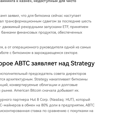
майнинга к казне», недоступный для чисто
амп заявил, что для биткоина сейчас наступает
азвал трансформационным сдвигом за последние шесть
— движимый рекордными запусками ETF, принятием
 банками финансовых продуктов, обеспеченных
ля, а от операционного руководителя одной из самых
боте с биткоином в зарождающемся секторе.
рое ABTC заявляет над Strategy
 исполнительный председатель совета директоров
яется архитектурным. Strategy накапливает биткоины
кций, конвертируемые облигации и долговые
рынке. American Bitcoin сначала добывает их.
рного партнера Hut 8 Corp. (Nasdaq: HUT), который
C-майнеров в обмен на 80% доли в предприятии, ABTC
дисконтированная ставка по сравнению с покупками на