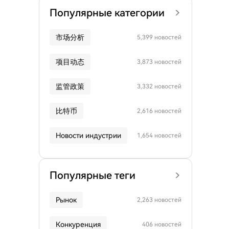
Популярные категории
市场分析
5,399 новостей
项目动态
3,873 новостей
监管政策
3,332 новостей
比特币
2,616 новостей
Новости индустрии
1,654 новостей
Популярные теги
Рынок
2,263 новостей
Конкуренция
406 новостей