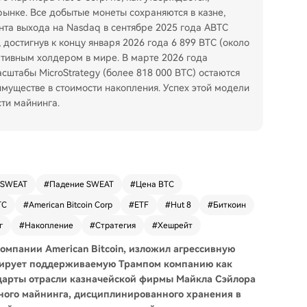
рынке. Все добытые монеты сохраняются в казне,
нта выхода на Nasdaq в сентябре 2025 года ABTC
достигнув к концу января 2026 года 6 899 BTC (около
ативным холдером в мире. В марте 2026 года
сштабы MicroStrategy (более 818 000 BTC) остаются
муществе в стоимости накопления. Успех этой модели
сти майнинга.
 SWEAT
#
Падение SWEAT
#
Цена BTC
TC
#
American Bitcoin Corp
#
ETF
#
Hut 8
#
Биткоин
г
#
Накопление
#
Стратегия
#
Хешрейт
компании American Bitcoin, изложил агрессивную
онирует поддерживаемую Трампом компанию как
дарты отрасли казначейской фирмы Майкла Сэйлора
нного майнинга, дисциплинированного хранения в