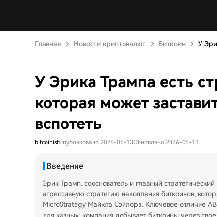
Главная
Новости криптовалют
Биткоин
У Эри
У Эрика Трампа есть ст
которая может застави
вспотеть
bitcoinist
Опубликовано 2026-05-13
Обновлено 2026-05-13
Введение
Эрик Трамп, сооснователь и главный стратегический 
агрессивную стратегию накопления биткоинов, кото
MicroStrategy Майкла Сэйлора. Ключевое отличие A
для казны»: компания добывает биткоины через своег