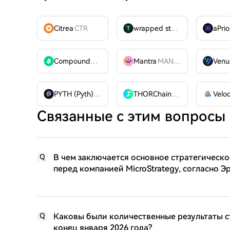
Citrea
CTR
wrapped stUSDT
WSTUSDT
aPrio
Compound
COMP
Mantra
MANTRA
Venu
PYTH (Pyth)
PYTH
THORChain
RUNE
Связанные с этим вопросы
В чем заключается основное стратегическо
Q
перед компанией MicroStrategy, согласно Э
Каковы были количественные результаты ст
Q
конец января 2026 года?