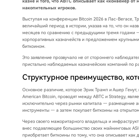
казне и того, что ABTC описывает как «конвейер от 
накопительных игроков.
Выступая на конференции Bitcoin 2026 в Лас-Вегасе, Тр
величайший период в истории, указав на то, что он н
месяцев по сравнению с предыдущими тремя годами 
корпоративных казначейств и предложением крупными
биткоином.
Это заявление прозвучало не от стороннего наблюдате
пристально наблюдаемых казначейских компаний по ра
Структурное преимущество, кото
Основное различие, которое Эрик Трамп и Ашер Генут,
American Bitcoin, проводят между ABTC и Strategy, явл
исключительно через рынки капитала — размещение а
инструменты — а затем покупает биткоины на открытом 
Через своего мажоритарного владельца и инфраструкту
внес подавляющее большинство своих майнинговых ASI
приобретает биткоины по тому, что она описывает как 