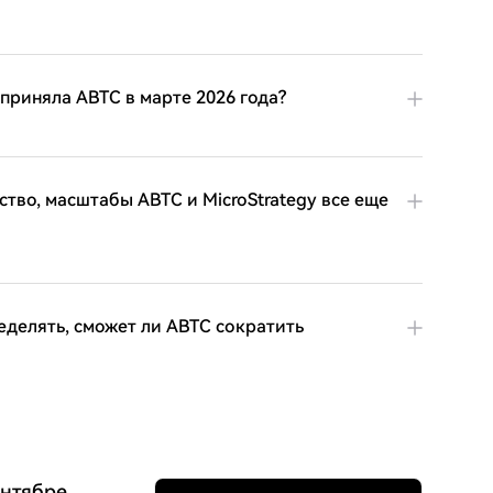
риняла ABTC в марте 2026 года?
ство, масштабы ABTC и MicroStrategy все еще
еделять, сможет ли ABTC сократить
ентябре