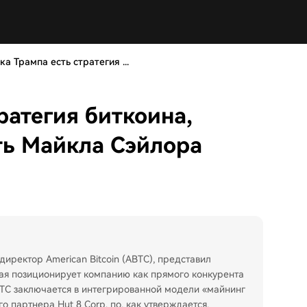
ка Трампа есть стратегия ...
ратегия биткоина,
ть Майкла Сэйлора
директор American Bitcoin (ABTC), представил
рая позиционирует компанию как прямого конкурента
BTC заключается в интегрированной модели «майнинг
о партнера Hut 8 Corp. по, как утверждается,