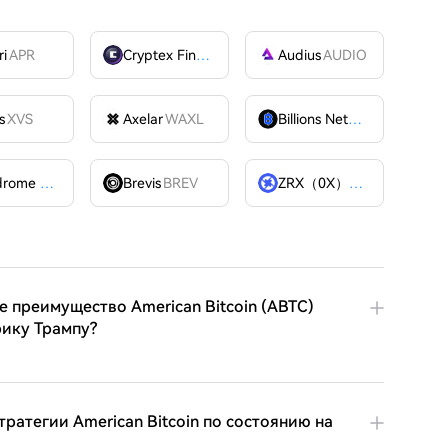
ri
APR
Cryptex Finance
CTX
Audius
AUDIO
s
XVS
Axelar
WAXL
Billions Network
BILL
Velodrome Finance
VELODROME
Brevis
BREV
ZRX（0X）
ZRX
е преимущество American Bitcoin (ABTC)
рику Трампу?
ратегии American Bitcoin по состоянию на