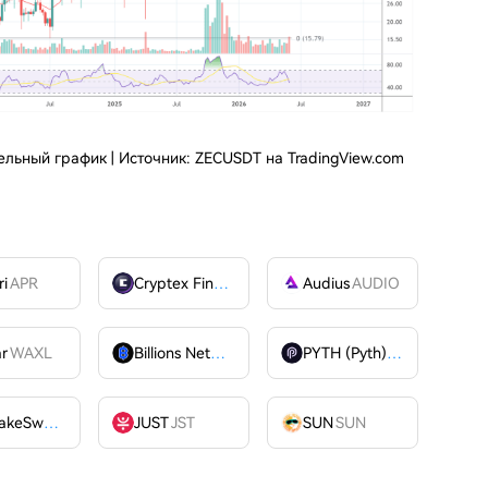
ельный график | Источник: ZECUSDT на TradingView.com
ri
APR
Cryptex Finance
CTX
Audius
AUDIO
ar
WAXL
Billions Network
BILL
PYTH (Pyth)
PYTH
PancakeSwap
CAKE
JUST
JST
SUN
SUN