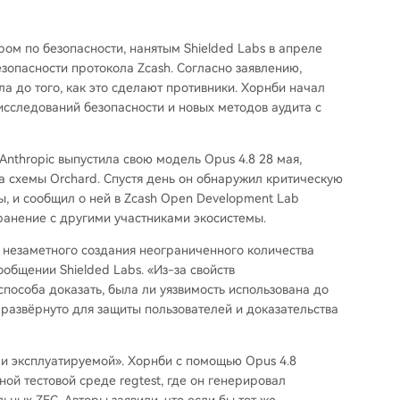
м по безопасности, нанятым Shielded Labs в апреле
зопасности протокола Zcash. Согласно заявлению,
ла до того, как это сделают противники. Хорнби начал
сследований безопасности и новых методов аудита с
Anthropic выпустила свою модель Opus 4.8 28 мая,
а схемы Orchard. Спустя день он обнаружил критическую
, и сообщил о ней в Zcash Open Development Lab
ранение с другими участниками экосистемы.
 незаметного создания неограниченного количества
ообщении Shielded Labs. «Из-за свойств
пособа доказать, была ли уязвимость использована до
 развёрнуто для защиты пользователей и доказательства
 и эксплуатируемой». Хорнби с помощью Opus 4.8
ной тестовой среде regtest, где он генерировал