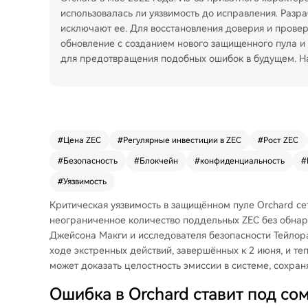
использовалась ли уязвимость до исправления. Разр
исключают ее. Для восстановления доверия и провер
обновление с созданием нового защищенного пула 
для предотвращения подобных ошибок в будущем. На 
#
Цена ZEC
#
Регулярные инвестиции в ZEC
#
Рост ZEC
#
Безопасность
#
Блокчейн
#
конфиденциальность
#
#
Уязвимость
Критическая уязвимость в защищённом пуле Orchard се
неограниченное количество поддельных ZEC без обнару
Джейсона Макги и исследователя безопасности Тейлор
ходе экстренных действий, завершённых к 2 июня, и те
может доказать целостность эмиссии в системе, сохра
Ошибка в Orchard ставит под со