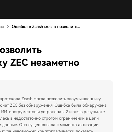
ах
Ошибка в Zcash могла позволить...
позволить
ку ZEC незаметно
 протокола Zcash могла позволить злоумышленнику
монет ZEC без обнаружения. Ошибка была обнаружена
ИИ-инструментов и устранена к 2 июня в результате
алась в недостаточно строгом ограничении в цепи
е данные. Она существовала с момента активации
ра пула невозможно криптографически доказать,