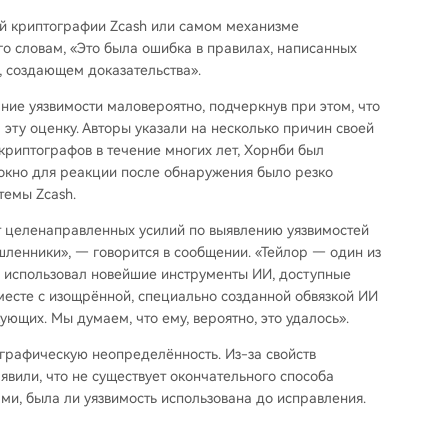
ой криптографии Zcash или самом механизме
его словам, «Это была ошибка в правилах, написанных
, создающем доказательства».
ние уязвимости маловероятно, подчеркнув при этом, что
 эту оценку. Авторы указали на несколько причин своей
криптографов в течение многих лет, Хорнби был
 окно для реакции после обнаружения было резко
темы Zcash.
т целенаправленных усилий по выявлению уязвимостей
ышленники», — говорится в сообщении. «Тейлор — один из
н использовал новейшие инструменты ИИ, доступные
месте с изощрённой, специально созданной обвязкой ИИ
ующих. Мы думаем, что ему, вероятно, это удалось».
графическую неопределённость. Из-за свойств
вили, что не существует окончательного способа
и, была ли уязвимость использована до исправления.