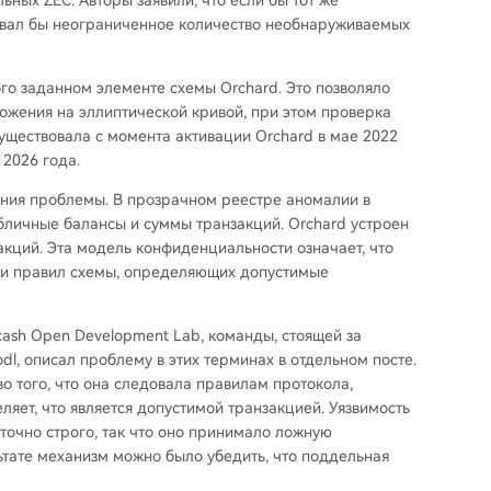
ых ZEC. Авторы заявили, что если бы тот же
ровал бы неограниченное количество необнаруживаемых
го заданном элементе схемы Orchard. Это позволяло
жения на эллиптической кривой, при этом проверка
уществовала с момента активации Orchard в мае 2022
 2026 года.
ния проблемы. В прозрачном реестре аномалии в
убличные балансы и суммы транзакций. Orchard устроен
акций. Эта модель конфиденциальности означает, что
сти правил схемы, определяющих допустимые
ash Open Development Lab, команды, стоящей за
dl, описал проблему в этих терминах в отдельном посте.
о того, что она следовала правилам протокола,
яет, что является допустимой транзакцией. Уязвимость
точно строго, так что оно принимало ложную
ьтате механизм можно было убедить, что поддельная