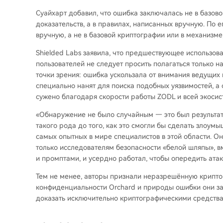
Суайхарт добавил, что ошибка заключалась не в базов
доказательств, а в правилах, написанных вручную. По 
вручную, а не в базовой криптографии или в механизме
Shielded Labs заявила, что предшествующее использова
пользователей не следует просить полагаться только на
точки зрения: ошибка ускользала от внимания ведущих 
специально нанят для поиска подобных уязвимостей, а
сужено благодаря скорости работы ZODL и всей экосис
«Обнаружение не было случайным — это был результа
такого рода до того, как это смогли бы сделать злоум
самых опытных в мире специалистов в этой области. О
только исследователям безопасности «белой шляпы», в
и промптами, и усердно работал, чтобы опередить атак
Тем не менее, авторы признали неразрешённую крипто
конфиденциальности Orchard и природы ошибки они зая
доказать исключительно криптографическими средствам