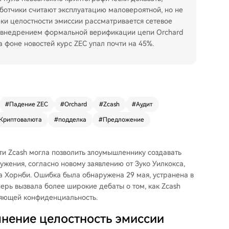
аботчики считают эксплуатацию маловероятной, но не
ки целостности эмиссии рассматривается сетевое
и внедрением формальной верификации цепи Orchard
фоне новостей курс ZEC упал почти на 45%.
#
Падение ZEC
#
Orchard
#
Zcash
#
Аудит
Криптовалюта
#
подделка
#
Предложение
ти Zcash могла позволить злоумышленнику создавать
жения, согласно новому заявлению от Зуко Уилкокса,
а Хорнби. Ошибка была обнаружена 29 мая, устранена в
перь вызвала более широкие дебаты о том, как Zcash
няющей конфиденциальность.
мнение целостность эмиссии