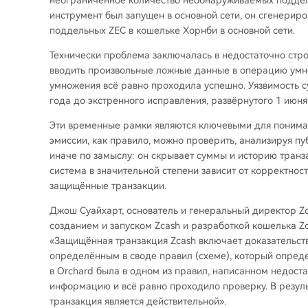
неограниченное количество необнаруживаемых поддельн
инструмент был запущен в основной сети, он сгенери
поддельных ZEC в кошельке Хорнби в основной сети.
Технически проблема заключалась в недостаточно стро
вводить произвольные ложные данные в операцию умно
умножения всё равно проходила успешно. Уязвимость с
года до экстренного исправления, развёрнутого 1 июня
Эти временные рамки являются ключевыми для понима
эмиссии, как правило, можно проверить, анализируя п
иначе по замыслу: он скрывает суммы и историю транз
система в значительной степени зависит от корректно
защищённые транзакции.
Джош Суайхарт, основатель и генеральный директор Zc
созданием и запуском Zcash и разработкой кошелька Zo
«Защищённая транзакция Zcash включает доказательств
определённым в своде правил (схеме), который определ
в Orchard была в одном из правил, написанном недоста
информацию и всё равно проходило проверку. В резул
транзакция является действительной».