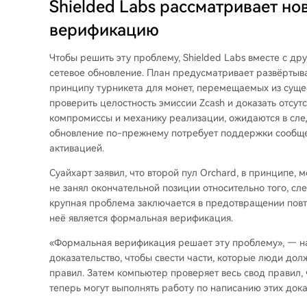
Shielded Labs рассматривает н
верификацию
Чтобы решить эту проблему, Shielded Labs вместе с д
сетевое обновление. План предусматривает развёртыв
принципу турникета для монет, перемещаемых из суще
проверить целостность эмиссии Zcash и доказать отсут
компромиссы и механику реализации, ожидаются в сл
обновление по-прежнему потребует поддержки сообще
активацией.
Суайхарт заявил, что второй пул Orchard, в принципе, 
не занял окончательной позиции относительно того, сле
крупная проблема заключается в предотвращении повт
неё является формальная верификация.
«Формальная верификация решает эту проблему», — н
доказательство, чтобы свести части, которые люди до
правил. Затем компьютер проверяет весь свод правил, 
теперь могут выполнять работу по написанию этих дока