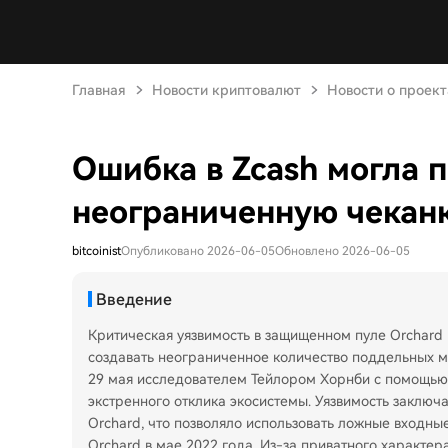
Главная
Новости криптовалют
Новости о проект
Ошибка в Zcash могла 
неограниченную чекан
bitcoinist
Опубликовано 2026-06-05
Обновлено 2026-06-05
Введение
Критическая уязвимость в защищенном пуле Orchard
создавать неограниченное количество поддельных 
29 мая исследователем Тейлором Хорнби с помощью 
экстренного отклика экосистемы. Уязвимость заключ
Orchard, что позволяло использовать ложные входны
Orchard в мае 2022 года. Из-за приватного характе