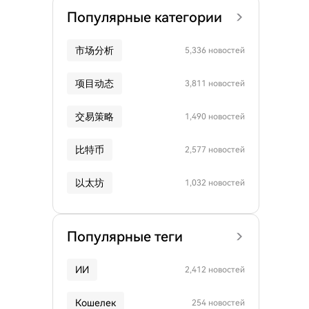
Популярные категории
市场分析
5,336 новостей
项目动态
3,811 новостей
交易策略
1,490 новостей
比特币
2,577 новостей
以太坊
1,032 новостей
Популярные теги
ИИ
2,412 новостей
Кошелек
254 новостей