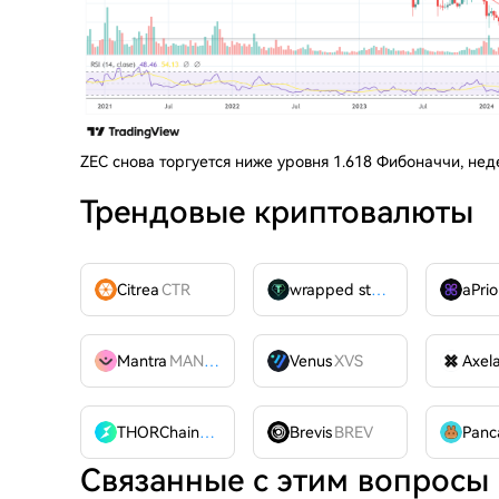
ZEC снова торгуется ниже уровня 1.618 Фибоначчи, нед
Трендовые криптовалюты
Citrea
CTR
wrapped stUSDT
WSTUSDT
aPrio
Mantra
MANTRA
Venus
XVS
Axel
THORChain
RUNE
Brevis
BREV
Связанные с этим вопросы