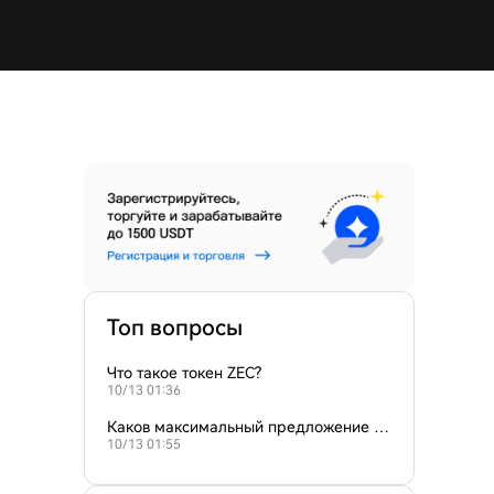
Топ вопросы
Что такое токен ZEC?
10/13 01:36
Каков максимальный предложение ZE
10/13 01:55
C?