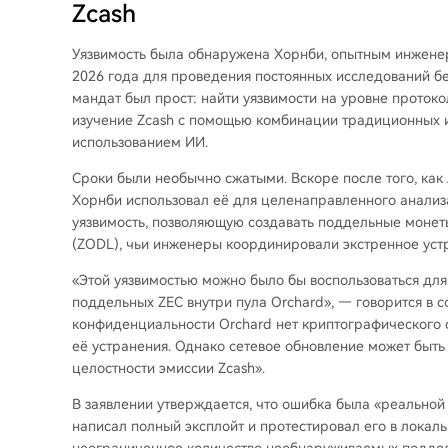
Zcash
Уязвимость была обнаружена Хорнби, опытным инженеро
2026 года для проведения постоянных исследований бе
мандат был прост: найти уязвимости на уровне протоко
изучение Zcash с помощью комбинации традиционных и
использованием ИИ.
Сроки были необычно сжатыми. Вскоре после того, как 
Хорнби использовал её для целенаправленного анализ
уязвимость, позволяющую создавать поддельные монеты
(ZODL), чьи инженеры координировали экстренное уст
«Этой уязвимостью можно было бы воспользоваться для
поддельных ZEC внутри пула Orchard», — говорится в с
конфиденциальности Orchard нет криптографического с
её устранения. Однако сетевое обновление может быть
целостности эмиссии Zcash».
В заявлении утверждается, что ошибка была «реальной
написал полный эксплойт и протестировал его в локаль