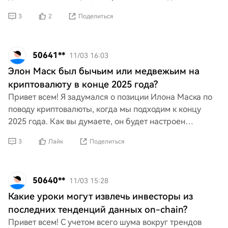
Биткойне и Догикоине в последнее время! Может ли
3
2
Поделиться
его влияние
50641**
11/03 16:03
Элон Маск был бычьим или медвежьим на
криптовалюту в конце 2025 года?
Привет всем! Я задумался о позиции Илона Маска по
поводу криптовалюты, когда мы подходим к концу
2025 года. Как вы думаете, он будет настроен
оптимистично и продвигать её, или же выберет
3
Лайк
Поделиться
пессимистичны
50640**
11/03 15:28
Какие уроки могут извлечь инвесторы из
последних тенденций данных on-chain?
Привет всем! С учетом всего шума вокруг трендов