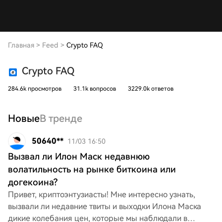
Главная
>
Feed
>
Crypto FAQ
Crypto FAQ
284.6k просмотров
31.1k вопросов
3229.0k ответов
Новые
В тренде
50640**
11/03 16:50
Вызвал ли Илон Маск недавнюю
волатильность на рынке биткоина или
догекоина?
Привет, криптоэнтузиасты! Мне интересно узнать,
вызвали ли недавние твиты и выходки Илона Маска
дикие колебания цен, которые мы наблюдали в