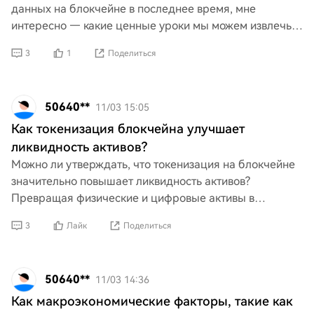
данных на блокчейне в последнее время, мне
интересно — какие ценные уроки мы можем извлечь
как инвесторы? Есть ли какие-то ключевые идеи или
3
1
Поделиться
паттерны, к
50640**
11/03 15:05
Как токенизация блокчейна улучшает
ликвидность активов?
Можно ли утверждать, что токенизация на блокчейне
значительно повышает ликвидность активов?
Превращая физические и цифровые активы в
торгуемые токены на децентрализованной
3
Лайк
Поделиться
платформе, разве эта инновац
50640**
11/03 14:36
Как макроэкономические факторы, такие как