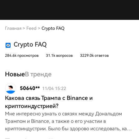
Главная
>
Feed
>
Crypto FAQ
Crypto FAQ
284.6k просмотров
31.1k вопросов
3229.0k ответов
Новые
В тренде
50640**
11/04 15:22
Какова связь Трампа с Binance и
криптоиндустрией?
Мне интересно узнать о связях между Дональдом
Трампом и Binance, а также о его участии в
криптоиндустрии. Было бы здорово исследовать, как
его влияние может сформировать будущее