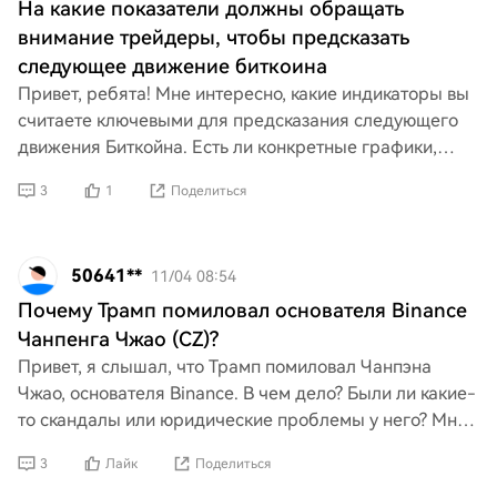
На какие показатели должны обращать
внимание трейдеры, чтобы предсказать
следующее движение биткоина
Привет, ребята! Мне интересно, какие индикаторы вы
считаете ключевыми для предсказания следующего
движения Биткойна. Есть ли конкретные графики,
паттерны или сигналы, за которыми вы следите? Буду
3
1
Поделиться
рад
50641**
11/04 08:54
Почему Трамп помиловал основателя Binance
Чанпенга Чжао (CZ)?
Привет, я слышал, что Трамп помиловал Чанпэна
Чжао, основателя Binance. В чем дело? Были ли какие-
то скандалы или юридические проблемы у него? Мне
интересно, почему это произошло и что это значит для
3
Лайк
Поделиться