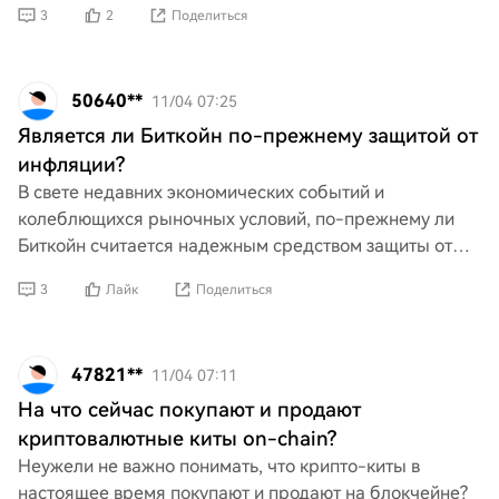
3
2
Поделиться
спекулятивное пов
50640**
11/04 07:25
Является ли Биткойн по-прежнему защитой от
инфляции?
В свете недавних экономических событий и
колеблющихся рыночных условий, по-прежнему ли
Биткойн считается надежным средством защиты от
инфляции? Учитывая его волатильность и
3
Лайк
Поделиться
изменяющийся ландшафт крипт
47821**
11/04 07:11
На что сейчас покупают и продают
криптовалютные киты on-chain?
Неужели не важно понимать, что крипто-киты в
настоящее время покупают и продают на блокчейне?