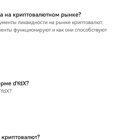
ка на криптовалютном рынке?
рументы ликвидности на рынке криптовалют.
менты функционируют и как они способствуют
орме dYdX?
dYdX?
 криптовалют?