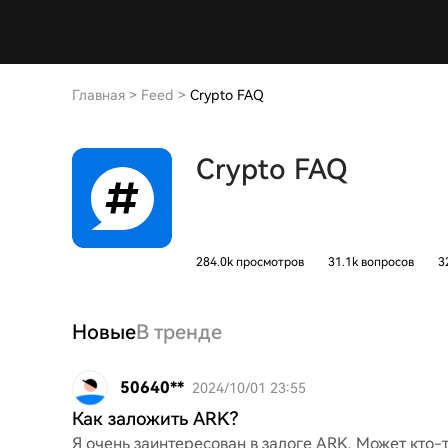
Главная
>
Feed
>
Crypto FAQ
Crypto FAQ
284.0k просмотров
31.1k вопросов
3
Новые
В тренде
50640**
2024/10/01 23:55
Как заложить ARK?
Я очень заинтересован в залоге ARK. Может кто-т