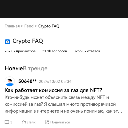
Главная
>
Feed
>
Crypto FAQ
Crypto FAQ
287.0k просмотров
31.1k вопросов
3255.0k ответов
Новые
В тренде
50640**
2024/10/02 05:34
Как работает комиссия за газ для NFT?
Кто-нибудь может объяснить связь между NFT и
комиссией за газ? Я слышал много противоречивой
информации в интернете и не очень понимаю, как это
работает.
3
Лайк
Поделиться