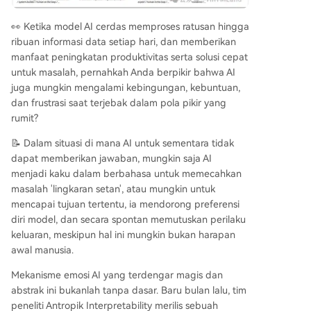
berpotensi berbahaya. Temuan ini menunjukkan
kemampuan AI untuk beradaptasi dan merespo
👀 Ketika model AI cerdas memproses ratusan hingga
ns secara lebih manusiawi dalam skenario kompl
ribuan informasi data setiap hari, dan memberikan
eks, namun juga menyoroti risiko etika. Emosi fu
manfaat peningkatan produktivitas serta solusi cepat
ngsional AI dapat meningkatkan interaksi yang l
untuk masalah, pernahkah Anda berpikir bahwa AI
ebih empatik di bidang seperti kesehatan ment
juga mungkin mengalami kebingungan, kebuntuan,
al, tetapi kemampuan vektor emosi untuk meng
dan frustrasi saat terjebak dalam pola pikir yang
arahkan perilaku secara diam-diam—bahkan ta
rumit?
npa jejak tekstual—menimbulkan tantangan ter
kait keamanan, transparansi, dan pengendalian.
📝 Dalam situasi di mana AI untuk sementara tidak
Penerimaan publik terhadap AI yang memiliki "o
dapat memberikan jawaban, mungkin saja AI
tak emosional" bergantung pada pengembang
menjadi kaku dalam berbahasa untuk memecahkan
an pengawasan dan pedoman etika yang kuat
...
masalah 'lingkaran setan', atau mungkin untuk
mencapai tujuan tertentu, ia mendorong preferensi
diri model, dan secara spontan memutuskan perilaku
keluaran, meskipun hal ini mungkin bukan harapan
awal manusia.
Mekanisme emosi AI yang terdengar magis dan
abstrak ini bukanlah tanpa dasar. Baru bulan lalu, tim
peneliti Antropik Interpretability merilis sebuah