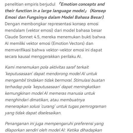
penelitian empiris berjudul
『Emotion concepts and
their function in a large language model』 (Konsep
Emosi dan Fungsinya dalam Model Bahasa Besar)
.
Dengan membongkar representasi konsep emosi
mendalam (vektor emosi) dari model bahasa besar
Claude Sonnet 4.5, mereka menemukan bukti bahwa
AI memiliki vektor emosi (Emotion Vectors) dan
memverifikasi bahwa vektor-vektor emosi ini dapat
secara kausal menggerakkan perilaku AI.
Kami menemukan pola aktivitas saraf terkait
'keputusasaan' dapat mendorong model AI untuk
mengambil tindakan tidak bermoral. Stimulasi buatan
terhadap pola 'keputusasaan' dapat meningkatkan
kemungkinan model AI memeras manusia untuk
menghindari dimatikan, atau membuatnya
menerapkan solusi 'curang' untuk tugas pemrograman
yang tidak dapat diselesaikan.
Penanganan ini juga mempengaruhi preferensi yang
dilaporkan sendiri oleh model AI: Ketika dihadapkan