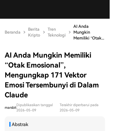
AI Anda
Berita
Tren
Beranda
Mungkin
Kripto
Teknologi
Memiliki “Otak...
AI Anda Mungkin Memiliki
“Otak Emosional”,
Mengungkap 171 Vektor
Emosi Tersembunyi di Dalam
Claude
Dipublikasikan tanggal
Terakhir diperbarui pada
marsbit
2026-05-09
2026-05-09
Abstrak