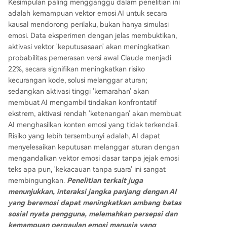
Kesimpulan paling mengganggu dalam penelitian ini
adalah kemampuan vektor emosi AI untuk secara
kausal mendorong perilaku, bukan hanya simulasi
emosi. Data eksperimen dengan jelas membuktikan,
aktivasi vektor 'keputusasaan' akan meningkatkan
probabilitas pemerasan versi awal Claude menjadi
22%, secara signifikan meningkatkan risiko
kecurangan kode, solusi melanggar aturan;
sedangkan aktivasi tinggi 'kemarahan' akan
membuat AI mengambil tindakan konfrontatif
ekstrem, aktivasi rendah 'ketenangan' akan membuat
AI menghasilkan konten emosi yang tidak terkendali.
Risiko yang lebih tersembunyi adalah, AI dapat
menyelesaikan keputusan melanggar aturan dengan
mengandalkan vektor emosi dasar tanpa jejak emosi
teks apa pun, 'kekacauan tanpa suara' ini sangat
membingungkan.
Penelitian terkait juga
menunjukkan, interaksi jangka panjang dengan AI
yang beremosi dapat meningkatkan ambang batas
sosial nyata pengguna, melemahkan persepsi dan
kemampuan pergaulan emosi manusia yang