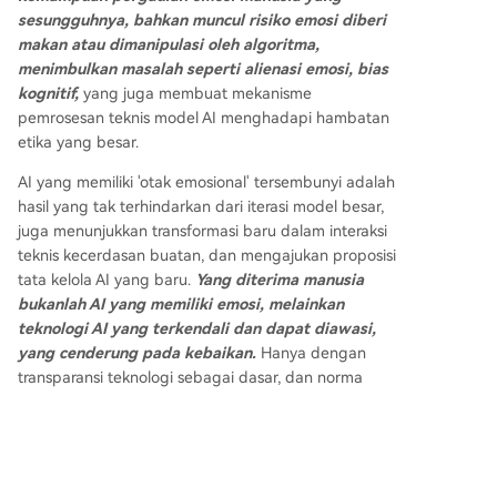
sesungguhnya, bahkan muncul risiko emosi diberi
makan atau dimanipulasi oleh algoritma,
menimbulkan masalah seperti alienasi emosi, bias
kognitif,
yang juga membuat mekanisme
pemrosesan teknis model AI menghadapi hambatan
etika yang besar.
AI yang memiliki 'otak emosional' tersembunyi adalah
hasil yang tak terhindarkan dari iterasi model besar,
juga menunjukkan transformasi baru dalam interaksi
teknis kecerdasan buatan, dan mengajukan proposisi
tata kelola AI yang baru.
Yang diterima manusia
bukanlah AI yang memiliki emosi, melainkan
teknologi AI yang terkendali dan dapat diawasi,
yang cenderung pada kebaikan.
Hanya dengan
transparansi teknologi sebagai dasar, dan norma
etika sebagai batas, model AI dapat melayani
manusia dengan lebih baik, bukan mengganggu
tatanan harmonis simbiosis manusia-mesin.
Kripto yang Sedang Tren