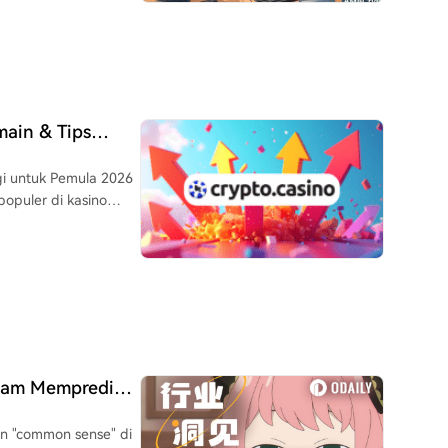
volume yang menurun
short masih condong
nambahkan leverage.
ktasi membaik lebih
main & Tips
gi untuk Pemula 2026
populer di kasino
ti multiplier yang
akukan cash out
i sederhana namun
isk, high-reward.
dan cash out sebelum
onde independen dan
lier tinggi (contoh:
lam Memprediksi
h: 1.30x–1.50x) -
an "common sense" di
in - Gunakan ukuran