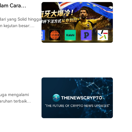
litas
lam Cara
(hanya 13 dari 40),
ayah
a-pertandingan rendah.
dari yang Solid hingga
itas 5,5%) dan
ayaran besar masing-
 Tanjung Verde.
undang pertanyaan
il (contoh: Kanada vs
aruhan pertandingan.
nyol vs Tanjung
aga
kan mencatatkan 3
nya kurang transparan.
g sering kali
p, di mana tim kuat
raih poin. Sementara
an Predict.fun. Mereka
ga saat ini
ang mudah dipahami
 justru lebih
favorit.
 juga mengalami
t, dll) unggul karena
aruhan terbaik
ibaca dan
am pasar olahraga,
p. * **Variasi
 dan mudah digunakan,
lihan taruhan yang
an taruhan dinamis