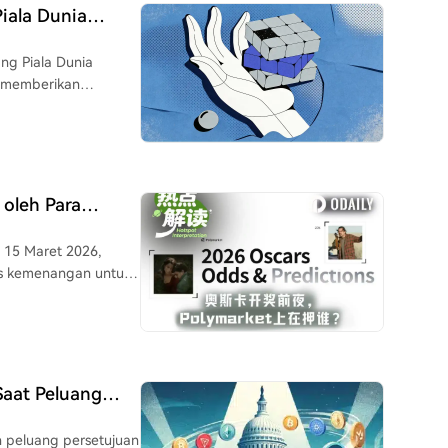
ediksi kripto
iala Dunia
ming langsung, opsi
disional seringkali
 dan dukungan
ng Piala Dunia
en berbasis poin yang
l, dan peningkatan
Polymarket, Kalshi)
6 menawarkan
aksi resmi, platform
%**. Sementara model
aruhan yang lancar
a pasar prediksi baru
bagai favorit,
n. Selalu bertaruh
eal-time yang
sia untuk menilai dan
berasal dari harga
 oleh Para
endiri.
ntrak (dalam sen)
nelitian menunjukkan
 15 Maret 2026,
g dilebih-lebihkan,
tas kemenangan untuk
ang masih terbatas
*Film
obabilitas 76%,
men ribuan kali
ntuk film ini memiliki
ini juga memasukkan
alah satu inputnya.
) yang sebelumnya
Saat Peluang
engan pasti, karena
memiliki catatan
uanya secara
ediksi berbasis
 peluang persetujuan