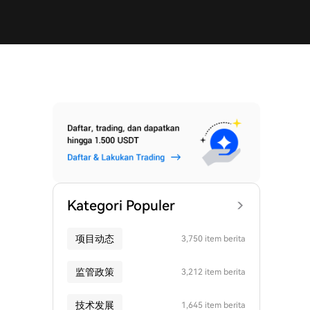
Kategori Populer
项目动态
3,750 item berita
监管政策
3,212 item berita
技术发展
1,645 item berita