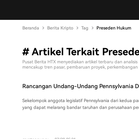
Beranda
Berita Kripto
Tag
Preseden Hukum
# Artikel Terkait Prese
Pusat Berita HTX menyediakan artikel terbaru dan anali
mencakup tren pasar, pembaruan proyek, perkembangan tekn
Rancangan Undang-Undang Pennsylvania D
Bandar Taruhan Berpartisipasi dalam Pembe
Sekelompok anggota legislatif Pennsylvania dari kedua p
Prediksi
yang dapat melarang bandar taruhan dan perusahaan perj
sebagai penyedia likuiditas atau market maker di platform
House Bill 2711, diajukan pada 22 Juli, berusaha melarang
menggunakan penyedia likuiditas yang secara sadar menja
perjudian, termasuk perusahaan afiliasinya. Aturan ini jug