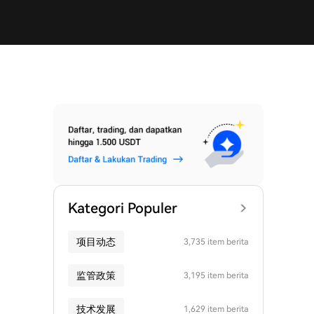
Kategori Populer
项目动态
3,735 item berita
监管政策
3,195 item berita
技术发展
1,629 item berita