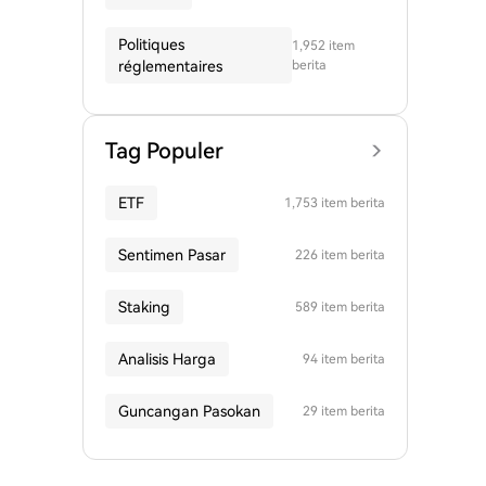
Politiques
1,952 item
réglementaires
berita
Tag Populer
ETF
1,753 item berita
Sentimen Pasar
226 item berita
Staking
589 item berita
Analisis Harga
94 item berita
Guncangan Pasokan
29 item berita