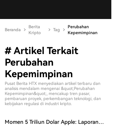
Berita
Perubahan
Beranda
Tag
Kripto
Kepemimpinan
# Artikel Terkait
Perubahan
Kepemimpinan
Pusat Berita HTX menyediakan artikel terbaru dan
analisis mendalam mengenai &quot;Perubahan
Kepemimpinan&quot;, mencakup tren pasar,
pembaruan proyek, perkembangan teknologi, dan
kebijakan regulasi di industri kripto.
Momen 5 Triliun Dolar Apple: Laporan
Keuangan Terkuat, AI Terlemah