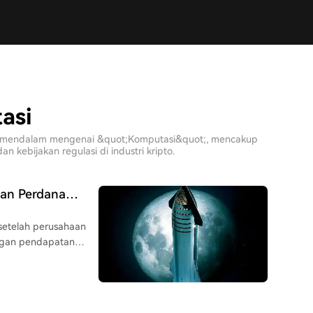
asi
sis mendalam mengenai &quot;Komputasi&quot;, mencakup
 kebijakan regulasi di industri kripto.
gan Perdana
 Harga 239 Dolar
 setelah perusahaan
engan pendapatan
 pasar. Bernstein
239, yang menyiratkan
dorong