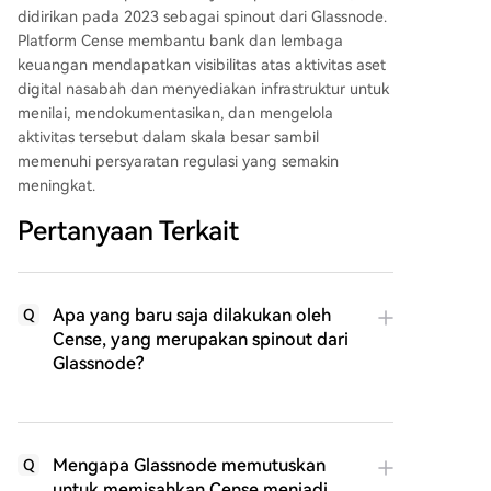
didirikan pada 2023 sebagai spinout dari Glassnode.
Platform Cense membantu bank dan lembaga
keuangan mendapatkan visibilitas atas aktivitas aset
digital nasabah dan menyediakan infrastruktur untuk
menilai, mendokumentasikan, dan mengelola
aktivitas tersebut dalam skala besar sambil
memenuhi persyaratan regulasi yang semakin
meningkat.
Pertanyaan Terkait
Apa yang baru saja dilakukan oleh
Q
Cense, yang merupakan spinout dari
Glassnode?
Mengapa Glassnode memutuskan
Q
untuk memisahkan Cense menjadi