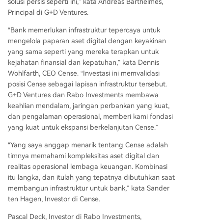
solusi persis seperti ini,” kata Andreas Barthelmes,
Principal di G+D Ventures.
“Bank memerlukan infrastruktur tepercaya untuk
mengelola paparan aset digital dengan keyakinan
yang sama seperti yang mereka terapkan untuk
kejahatan finansial dan kepatuhan,” kata Dennis
Wohlfarth, CEO Cense. “Investasi ini memvalidasi
posisi Cense sebagai lapisan infrastruktur tersebut.
G+D Ventures dan Rabo Investments membawa
keahlian mendalam, jaringan perbankan yang kuat,
dan pengalaman operasional, memberi kami fondasi
yang kuat untuk ekspansi berkelanjutan Cense.”
“Yang saya anggap menarik tentang Cense adalah
timnya memahami kompleksitas aset digital dan
realitas operasional lembaga keuangan. Kombinasi
itu langka, dan itulah yang tepatnya dibutuhkan saat
membangun infrastruktur untuk bank,” kata Sander
ten Hagen, Investor di Cense.
Pascal Deck, Investor di Rabo Investments,