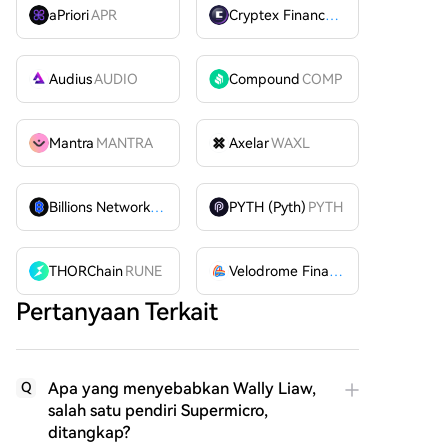
aPriori
APR
Cryptex Finance
CTX
Audius
AUDIO
Compound
COMP
Mantra
MANTRA
Axelar
WAXL
Billions Network
BILL
PYTH (Pyth)
PYTH
THORChain
RUNE
Velodrome Finance
VELODROME
Pertanyaan Terkait
Apa yang menyebabkan Wally Liaw,
Q
salah satu pendiri Supermicro,
ditangkap?