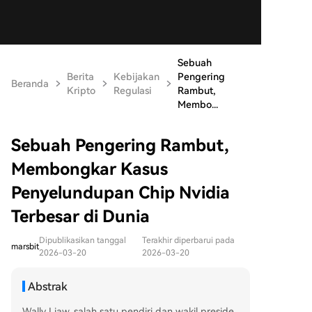
Sebuah
Berita
Kebijakan
Pengering
Beranda
Kripto
Regulasi
Rambut,
Membo...
Sebuah Pengering Rambut,
Membongkar Kasus
Penyelundupan Chip Nvidia
Terbesar di Dunia
Dipublikasikan tanggal
Terakhir diperbarui pada
marsbit
2026-03-20
2026-03-20
Abstrak
Wally Liaw, salah satu pendiri dan wakil preside