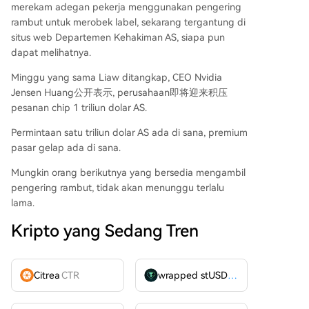
merekam adegan pekerja menggunakan pengering
rambut untuk merobek label, sekarang tergantung di
situs web Departemen Kehakiman AS, siapa pun
dapat melihatnya.
Minggu yang sama Liaw ditangkap, CEO Nvidia
Jensen Huang公开表示, perusahaan即将迎来积压
pesanan chip 1 triliun dolar AS.
Permintaan satu triliun dolar AS ada di sana, premium
pasar gelap ada di sana.
Mungkin orang berikutnya yang bersedia mengambil
pengering rambut, tidak akan menunggu terlalu
lama.
Kripto yang Sedang Tren
Citrea
CTR
wrapped stUSDT
WSTUSDT