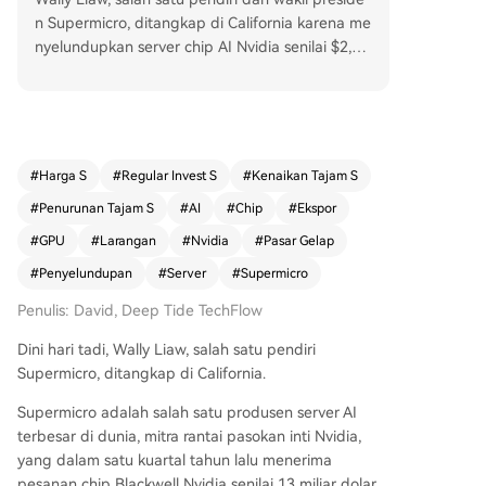
n Supermicro, ditangkap di California karena me
nyelundupkan server chip AI Nvidia senilai $2,5
miliar ke Tiongkok melalui perusahaan boneka d
i Asia Tenggara. Modusnya melibatkan pengirim
an server asli ke Tiongkok setelah kemasannya d
ibongkar dan diganti dengan kotak tanpa mere
k, sementara server palsu (tidak dapat dinyalaka
#
Harga S
#
Regular Invest S
#
Kenaikan Tajam S
n) dipajang di gudang untuk mengelabui audito
#
Penurunan Tajam S
#
AI
#
Chip
#
Ekspor
r. Stiker nomor seri dipindahkan dari kemasan as
li menggunakan pengering rambut dan ditempe
#
GPU
#
Larangan
#
Nvidia
#
Pasar Gelap
lkan pada kotak palsu. Liaw, yang mengendalika
#
Penyelundupan
#
Server
#
Supermicro
n seluruh rantai pasokan, mempercepat pengiri
man menjelang aturan ekspor AS yang lebih ket
Penulis: David, Deep Tide TechFlow
at pada Mei 2025. Supermicro menyatakan Liaw
Dini hari tadi, Wally Liaw, salah satu pendiri
telah ditangguhkan dan karyawan terkait dipec
Supermicro, ditangkap di California.
at. Kasus ini mencerminkan tingginya permintaa
n chip Nvidia di Tiongkok dan maraknya penyelu
Supermicro adalah salah satu produsen server AI
ndupan yang semakin canggih, dari penyelundu
terbesar di dunia, mitra rantai pasokan inti Nvidia,
pan individu hingga melibatkan eksekutif perus
yang dalam satu kuartal tahun lalu menerima
ahaan.
pesanan chip Blackwell Nvidia senilai 13 miliar dolar