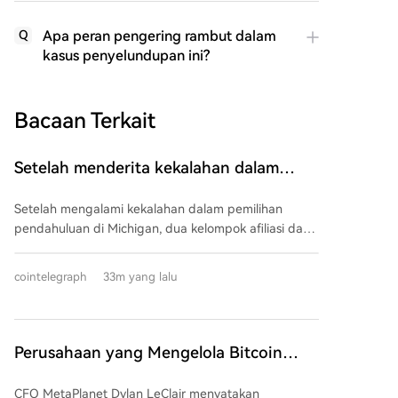
Apa peran pengering rambut dalam
Q
kasus penyelundupan ini?
Bacaan Terkait
Setelah menderita kekalahan dalam
pemilihan pendahuluan, PAC kripto
Setelah mengalami kekalahan dalam pemilihan
investasikan $1,5 juta dalam 3 ajang
pendahuluan di Michigan, dua kelompok afiliasi dari
pemilihan di negara bagian AS
komite aksi politik (PAC) Fairshake yang didukung
perusahaan kripto mengungkapkan pengeluaran
cointelegraph
33m yang lalu
lebih dari $1,5 juta untuk media. Dana ini digunakan
mendukung kandidat Partai Republik dan Demokrat
di Florida, Alaska, dan Wyoming, yang banyak di
antaranya pernah mendukung RUU CLARITY. Di
Perusahaan yang Mengelola Bitcoin
Alaska, Defend American Jobs mengeluarkan lebih
Senilai $2,8 Miliar Melontarkan
dari $500.000 untuk mendukung perwakilan Nick
CFO MetaPlanet Dylan LeClair menyatakan