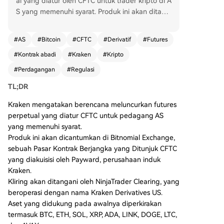
al yang diatur oleh CFTC untuk trader kripto di A
S yang memenuhi syarat. Produk ini akan ditawa
rkan di Bitnomial Exchange, sebuah pasar berja
ngka yang diakui CFTC, dengan penyelesaian tr
#
AS
#
Bitcoin
#
CFTC
#
Derivatif
#
Futures
ansaksi oleh NinjaTrader Clearing (Kraken Deriva
#
Kontrak abadi
#
Kraken
#
Kripto
tives US). Kontrak perpetual ini tidak memiliki ta
nggal kedaluwarsa dan menggunakan pembay
#
Perdagangan
#
Regulasi
aran pendanaan untuk menjaga harga. Awalnya,
TL;DR
aset kripto yang didukung mencakup BTC, ETH,
SOL, XRP, ADA, LINK, DOGE, LTC, dan AVAX. Lan
Kraken mengatakan berencana meluncurkan futures
gkah ini bertujuan membawa produk derivatif kr
perpetual yang diatur CFTC untuk pedagang AS
ipto populer ke dalam struktur pasar domestik A
yang memenuhi syarat.
S yang lebih teratur, memberikan alternatif bagi
Produk ini akan dicantumkan di Bitnomial Exchange,
trader yang selama ini mengandalkan platform l
sebuah Pasar Kontrak Berjangka yang Ditunjuk CFTC
uar negeri. Peluncuran ini mencerminkan perges
yang diakuisisi oleh Payward, perusahaan induk
eran dalam struktur pasar kripto AS, di mana pr
Kraken.
oduk perdagangan canggih semakin banyak dit
Kliring akan ditangani oleh NinjaTrader Clearing, yang
awarkan melalui saluran yang diatur. Keberhasil
beroperasi dengan nama Kraken Derivatives US.
an produk ini akan bergantung pada likuiditas,
Aset yang didukung pada awalnya diperkirakan
efisiensi biaya, dan pengalaman pengguna yan
termasuk BTC, ETH, SOL, XRP, ADA, LINK, DOGE, LTC,
g dapat ditawarkannya.