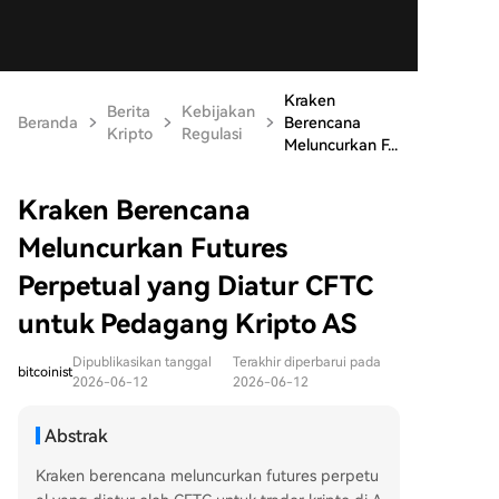
Kraken
Berita
Kebijakan
Beranda
Berencana
Kripto
Regulasi
Meluncurkan F...
Kraken Berencana
Meluncurkan Futures
Perpetual yang Diatur CFTC
untuk Pedagang Kripto AS
Dipublikasikan tanggal
Terakhir diperbarui pada
bitcoinist
2026-06-12
2026-06-12
Abstrak
Kraken berencana meluncurkan futures perpetu