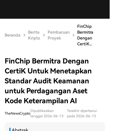
FinChip
Berita
Pembaruan
Bermitra
Beranda
Kripto
Proyek
Dengan
CertiK...
FinChip Bermitra Dengan
CertiK Untuk Menetapkan
Standar Audit Keamanan
untuk Perdagangan Aset
Kode Keterampilan AI
Dipublikasikan
Terakhir diperbarui
TheNewsCrypto
tanggal 2026-06-13
pada 2026-06-13
Abstrak