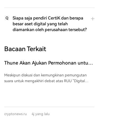
Siapa saja pendiri CertiK dan berapa
Q
besar aset digital yang telah
diamankan oleh perusahaan tersebut?
Bacaan Terkait
Thune Akan Ajukan Permohonan untuk
Menggelar Pemungutan Suara atas RUU
Meskipun diskusi dan kemungkinan pemungutan
CLARITY Act pada September
suara untuk mengakhiri debat atas RUU "Digital
Asset Market Clarity Act" (CLARITY Act) ditunda
karena jeda kerja Senat selama sebulan, para politisi
Partai Republik ingin menunjukkan minat nyata
mereka dalam mengesahkan RUU ini. Pemimpin
Mayoritas Senat John Thune berencana mengajukan
cryptonews.ru
4j yang lalu
permohonan untuk pemungutan suara pengakhiran