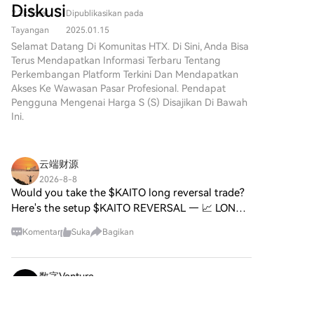
independen pemberantasan korupsi yang bisa
Kami telah membuat
depan digital. Salah satu
Diskusi
konstan mendefinisikan ulang
2.2k Total
Dipublikasikan pada
menyelidiki presiden dan pejabat tinggi terkait
pembelian Sonic (S) menjadi
proyek yang telah menarik
cara individu berinteraksi
mudah dan nyaman. Ikuti
pendapatan ilegal, termasuk dari cryptocurrency.
Tayangan
2025.01.15
perhatian di bidang dinamis ini
dengan platform digital. Salah
panduan langkah demi
Selamat Datang Di Komunitas HTX. Di Sini, Anda Bisa
adalah SPERO, yang
satu proyek perintis, Agent S,
langkah kami untuk memulai
Terus Mendapatkan Informasi Terbaru Tentang
dilambangkan sebagai
menjanjikan untuk merevolusi
perjalanan kripto
Perkembangan Platform Terkini Dan Mendapatkan
SPERO,$$s$. Artikel ini
interaksi manusia-komputer
Anda.Langkah 1: Buat Akun
Akses Ke Wawasan Pasar Profesional. Pendapat
bertujuan untuk
melalui kerangka agen terbuka.
HTX AndaGunakan alamat
Pengguna Mengenai Harga S (S) Disajikan Di Bawah
mengumpulkan dan
Dengan membuka jalan untuk
email atau nomor ponsel Anda
Ini.
menyajikan informasi terperinci
interaksi otonom, Agent S
untuk mendaftar akun gratis di
tentang SPERO, untuk
bertujuan untuk
HTX. Rasakan perjalanan
membantu para penggemar
menyederhanakan tugas-tugas
pendaftaran yang mudah dan
dan investor memahami dasar-
云端财源
kompleks, menawarkan aplikasi
buka semua fitur.Dapatkan
dasar, tujuan, dan inovasi
transformasional dalam
2026-8-8
Akun SayaLangkah 2: Buka Beli
dalam domain web3 dan
Would you take the $KAITO long reversal trade?
kecerdasan buatan (AI).
Kripto, lalu Pilih Metode
crypto. Apa itu SPERO,$$s$?
Eksplorasi mendetail ini akan
Here's the setup $KAITO REVERSAL — 📈 LONG
Pembayaran AndaKartu
SPERO,$$s$ adalah proyek unik
menyelami seluk-beluk proyek,
📍 @ 0.8173 | Volume: $31.08M RSI 32 | EMA20:
Kredit/Debit: Gunakan Visa
dalam ruang crypto yang
Komentar
Suka
Bagikan
fitur uniknya, dan implikasinya
$0.8581 📈 Trade Plan: 📈 Entry: 0.8126 – 0.8208
atau Mastercard Anda untuk
berusaha memanfaatkan
untuk domain cryptocurrency.
🛑 Stop: 0.7720 🎯 TP
membeli Sonic (S) secara
prinsip desentralisasi dan
Apa itu Agent S? Agent S
instan.Saldo: Gunakan dana
teknologi blockchain untuk
数字Venture
berdiri sebagai kerangka agen
dari saldo akun HTX Anda
menciptakan ekosistem yang
terbuka yang inovatif,
2026-8-7
untuk melakukan trading
mendorong keterlibatan,
A Part Of FTX Survived, And It’s The Case For
dirancang khusus untuk
dengan lancar.Pihak Ketiga: