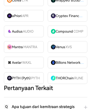
Citrea
CTR
wrapped stUSDT
WSTUSDT
aPriori
APR
Cryptex Finance
CTX
Audius
AUDIO
Compound
COMP
Mantra
MANTRA
Venus
XVS
Axelar
WAXL
Billions Network
BILL
PYTH (Pyth)
PYTH
THORChain
RUNE
Pertanyaan Terkait
Apa tujuan dari kemitraan strategis
Q