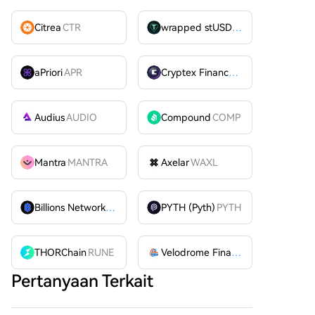
Citrea
CTR
wrapped stUSDT
WSTUSDT
aPriori
APR
Cryptex Finance
CTX
Audius
AUDIO
Compound
COMP
Mantra
MANTRA
Axelar
WAXL
Billions Network
BILL
PYTH (Pyth)
PYTH
THORChain
RUNE
Velodrome Finance
VELODROME
Pertanyaan Terkait