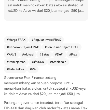
sal untuk meningkatkan batas alokasi strategi sf
rxUSD ke Aave v4 dari $20 juta menjadi $50 jut
a. Proposal yang diajukan oleh tim inti Frax ini b
ertujuan untuk memperluas distribusi stablecoin
frxUSD dan sfrxUSD di pasar pinjaman DeFi yan
g penting ini. Peningkatan batas ini akan memb
eri lebih banyak ruang untuk menyalurkan likuidi
#
Harga FRAX
#
Regular Invest FRAX
tas, mendukung pertumbuhan ekosistem, dan m
#
Kenaikan Tajam FRAX
#
Penurunan Tajam FRAX
emfasilitasi strategi peminjaman serta penyebar
an yang lebih luas. Namun, ini hanyalah batas m
#
AAVE
#
Alokasi
#
Batas
#
DeFi
#
Frax
aksimal; penyebaran modal aktual akan tetap di
#
Peminjaman
#
sfrxUSD
#
Stablecoin
kelola berdasarkan kondisi likuiditas dan penilai
#
Tata Kelola
#
V4
an risiko. Keputusan akhir berada di tangan pe
megang suara governance. Langkah ini mencer
Governance Frax Finance sedang
minkan persaingan antar protokol stablecoin unt
mempertimbangkan sebuah proposal untuk
uk mendapatkan distribusi di venue DeFi utama
menaikkan batas alokasi untuk strategi sfrxUSD-nya
dan menunjukkan bagaimana protokol mengelol
ke dalam Aave v4 dari $20 juta menjadi $50 juta.
a pertumbuhan melalui peningkatan batas secar
a bertahap, bukan penyebaran tanpa batas.
Postingan governance tersebut, terdaftar sebagai
FIP-4XX dan diajukan oleh nader.frax atas nama Frax