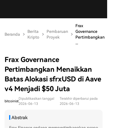
Frax
Berita
Pembaruan
Governance
Beranda
Kripto
Proyek
Pertimbangkan
...
Frax Governance
Pertimbangkan Menaikkan
Batas Alokasi sfrxUSD di Aave
v4 Menjadi $50 Juta
Dipublikasikan tanggal
Terakhir diperbarui pada
bitcoinist
2026-06-13
2026-06-13
Abstrak
Frax Finance sedang mempertimbangkan propo