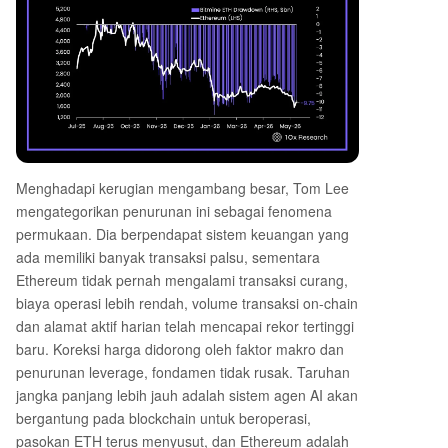
Menghadapi kerugian mengambang besar, Tom Lee
mengategorikan penurunan ini sebagai fenomena
permukaan. Dia berpendapat sistem keuangan yang
ada memiliki banyak transaksi palsu, sementara
Ethereum tidak pernah mengalami transaksi curang,
biaya operasi lebih rendah, volume transaksi on-chain
dan alamat aktif harian telah mencapai rekor tertinggi
baru. Koreksi harga didorong oleh faktor makro dan
penurunan leverage, fondamen tidak rusak. Taruhan
jangka panjang lebih jauh adalah sistem agen AI akan
bergantung pada blockchain untuk beroperasi,
pasokan ETH terus menyusut, dan Ethereum adalah