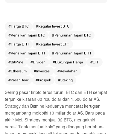
pi kerugian mengambang miliaran dolar. Perusa
haan telah mengakumulasi sekitar 5,66 juta ETH
(mendekati target 5% dari total pasokan) denga
n biaya rata-rata sekitar $3.500, sehingga meng
#
Harga BTC
#
Regular Invest BTC
alami penurunan nilai lebih dari 50%. Untuk men
#
Kenaikan Tajam BTC
#
Penurunan Tajam BTC
danai pembelian lebih lanjut, Bitmine baru saja
menerbitkan saham preferen abadi dengan divi
#
Harga ETH
#
Regular Invest ETH
den 9,5% per tahun, mengumpulkan sekitar $27
#
Kenaikan Tajam ETH
#
Penurunan Tajam ETH
4 juta. Meskipun pendapatan staking ETH saat i
#
BitMine
#
Dividen
#
Dukungan Harga
#
ETF
ni diperkirakan dapat menutupi kewajiban divid
en awal, kekhawatiran muncul karena jika pener
#
Ethereum
#
Investasi
#
Kekalahan
bitan saham preferen diperluas, yield staking ha
#
Pasar Bear
#
Prospek
#
Staking
nya 3-4% tidak akan cukup untuk menutupi divi
den 9,5%, sehingga membuat kenaikan harga E
Seiring pasar kripto terus turun, BTC dan ETH sempat
TH menjadi kunci. Bitmine diperkirakan akan me
terjun ke kisaran 60 ribu dolar dan 1.500 dolar AS.
ncapai target 5% pada akhir 2026 atau bahkan l
Strategy dan Bitmine keduanya mencatat kerugian
ebih cepat. Pertanyaan kritisnya adalah: siapa y
mengambang melebihi 10 miliar dolar AS. Baru pada
ang akan mendukung harga ETH setelah Bitmin
akhir Mei, Strategy menjual 32 BTC, mengakhiri
e berhenti menjadi pembeli marjinal? Arus kelua
narasi "tidak menjual koin" yang dipegang bertahun-
r dari ETF ETH, pengurangan eksposur oleh lem
tahun, memasuki fase uji tekanan model pembiayaan