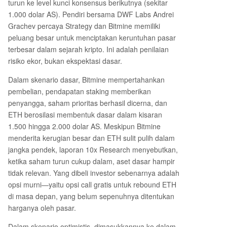
turun ke level kunci konsensus berikutnya (sekitar
1.000 dolar AS). Pendiri bersama DWF Labs Andrei
Grachev percaya Strategy dan Bitmine memiliki
peluang besar untuk menciptakan keruntuhan pasar
terbesar dalam sejarah kripto. Ini adalah penilaian
risiko ekor, bukan ekspektasi dasar.
Dalam skenario dasar, Bitmine mempertahankan
pembelian, pendapatan staking memberikan
penyangga, saham prioritas berhasil dicerna, dan
ETH berosilasi membentuk dasar dalam kisaran
1.500 hingga 2.000 dolar AS. Meskipun Bitmine
menderita kerugian besar dan ETH sulit pulih dalam
jangka pendek, laporan 10x Research menyebutkan,
ketika saham turun cukup dalam, aset dasar hampir
tidak relevan. Yang dibeli investor sebenarnya adalah
opsi murni—yaitu opsi call gratis untuk rebound ETH
di masa depan, yang belum sepenuhnya ditentukan
harganya oleh pasar.
Dalam skenario optimistis, dimasukkannya ke dalam