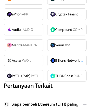
aPriori
APR
Cryptex Finance
CTX
Audius
AUDIO
Compound
COMP
Mantra
MANTRA
Venus
XVS
Axelar
WAXL
Billions Network
BILL
PYTH (Pyth)
PYTH
THORChain
RUNE
Pertanyaan Terkait
Siapa pembeli Ethereum (ETH) paling
Q