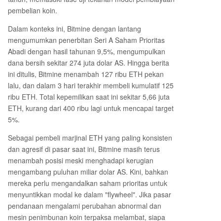
baga seperti Goldman Sachs, dan permintaan le
pembelian koin.
mbaga baru dari tokenisasi RWA masih lambat.
Masa depan harga ETH bergantung pada munc
Dalam konteks ini, Bitmine dengan lantang
ulnya pembeli marjinal baru dan titik balik likuidi
mengumumkan penerbitan Seri A Saham Prioritas
tas.
Abadi dengan hasil tahunan 9,5%, mengumpulkan
dana bersih sekitar 274 juta dolar AS. Hingga berita
ini ditulis, Bitmine menambah 127 ribu ETH pekan
lalu, dan dalam 3 hari terakhir membeli kumulatif 125
ribu ETH. Total kepemilikan saat ini sekitar 5,66 juta
ETH, kurang dari 400 ribu lagi untuk mencapai target
5%.
Sebagai pembeli marjinal ETH yang paling konsisten
dan agresif di pasar saat ini, Bitmine masih terus
menambah posisi meski menghadapi kerugian
mengambang puluhan miliar dolar AS. Kini, bahkan
mereka perlu mengandalkan saham prioritas untuk
menyuntikkan modal ke dalam "flywheel". Jika pasar
pendanaan mengalami perubahan abnormal dan
mesin penimbunan koin terpaksa melambat, siapa