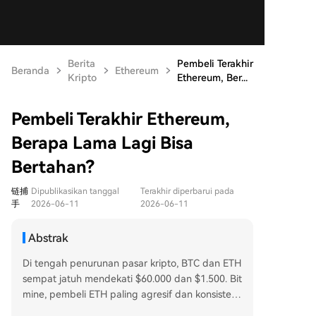
Berita
Pembeli Terakhir
Beranda
Ethereum
Kripto
Ethereum, Ber...
Pembeli Terakhir Ethereum,
Berapa Lama Lagi Bisa
Bertahan?
链捕
Dipublikasikan tanggal
Terakhir diperbarui pada
手
2026-06-11
2026-06-11
Abstrak
Di tengah penurunan pasar kripto, BTC dan ETH
sempat jatuh mendekati $60.000 dan $1.500. Bit
mine, pembeli ETH paling agresif dan konsisten
saat ini, terus menambah aset meski menghada