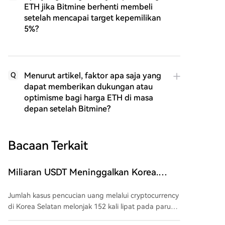
ETH jika Bitmine berhenti membeli
setelah mencapai target kepemilikan
5%?
Menurut artikel, faktor apa saja yang
Q
dapat memberikan dukungan atau
optimisme bagi harga ETH di masa
depan setelah Bitmine?
Bacaan Terkait
Miliaran USDT Meninggalkan Korea.
Polisi Tak Berdaya Melawan Pencucian
Jumlah kasus pencucian uang melalui cryptocurrency
Uang
di Korea Selatan melonjak 152 kali lipat pada paruh
pertama 2026, dari hanya 8 kasus di seluruh 2025