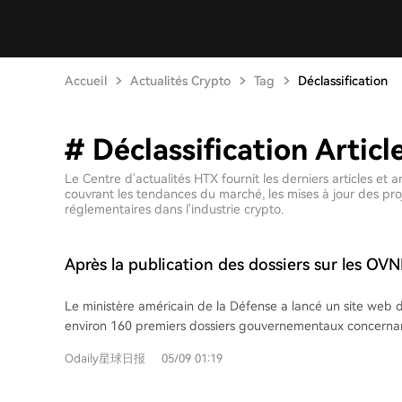
Accueil
Actualités Crypto
Tag
Déclassification
# Déclassification Articl
Le Centre d'actualités HTX fournit les derniers articles et
couvrant les tendances du marché, les mises à jour des pro
réglementaires dans l'industrie crypto.
Après la publication des dossiers sur les OVN
prédictions ne valorise que 20% la probabilité
Le ministère américain de la Défense a lancé un site web 
des extraterrestres ?
environ 160 premiers dossiers gouvernementaux concern
aériens non identifiés (PAN/UAP). Ces archives, provenant
Odaily星球日报
05/09 01:19
comme la NASA et le FBI, incluent des vidéos, photos, rapp
des enregistrements historiques. Parmi les éléments notabl