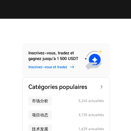
Catégories populaires
市场分析
5,245 actualités
项目动态
3,735 actualités
技术发展
1,629 actualités