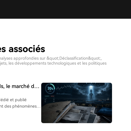
es associés
 analyses approfondies sur &quot;Déclassification&quot;,
jets, les développements technologiques et les politiques
Is, le marché des
 de l'existence
dédié et publié
ant des phénomènes
 de diverses agences
orts d'observations et
es figurent des