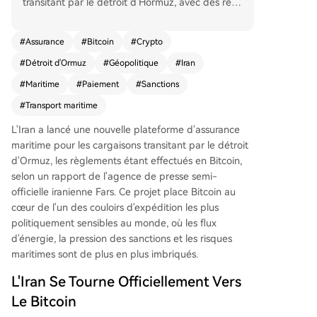
transitant par le détroit d'Hormuz, avec des règl
ements effectués en Bitcoin. Cette initiative offici
elle, rapportée par l'agence de presse semi-offi
#
Assurance
#
Bitcoin
#
Crypto
cielle Fars, intègre la cryptomonnaie dans un co
#
Détroit d'Ormuz
#
Géopolitique
#
Iran
uloir de transport stratégique et politiquement s
ensible, par lequel transite environ 21% de la co
#
Maritime
#
Paiement
#
Sanctions
nsommation mondiale de pétrole. La plateforme
#
Transport maritime
vise à délivrer des polices d'assurance et des ce
rtificats de responsabilité financière, pouvant gé
L'Iran a lancé une nouvelle plateforme d'assurance
nérer plus de 10 milliards de dollars de revenus.
maritime pour les cargaisons transitant par le détroit
Le rapport précise que les paiements en Bitcoin
d'Ormuz, les règlements étant effectués en Bitcoin,
sont "rapides et cryptographiquement vérifiable
selon un rapport de l'agence de presse semi-
s", offrant une couverture dès la confirmation. Ce
officielle iranienne Fars. Ce projet place Bitcoin au
projet survient dans un contexte de tensions gé
cœur de l'un des couloirs d'expédition les plus
opolitiques accrues et de sanctions autour de ce
politiquement sensibles au monde, où les flux
détroit crucial. Les détails techniques sur la gesti
d'énergie, la pression des sanctions et les risques
on des paiements Bitcoin n'ont pas été révélés.
maritimes sont de plus en plus imbriqués.
L'Iran Se Tourne Officiellement Vers
Le Bitcoin